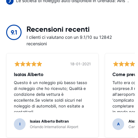
Le società di noleggio auto disponibili in Grenada:
Avis
.
Recensioni recenti
9.1
I clienti ci valutano con un 9.1/10 su 12842
recensioni
18-01-2021
Isaias Alberto
Come previ
Questo è un noleggio più basso tasso
Tutto era co
di noleggio che ho ricevuto; Qualità e
sorprese.Il ri
condizione della vettura è
all'aeroporto
eccellente.Se volete soldi sicuri nel
'complicato 
noleggio di automobili, non esitate a
completare il
contattarli
in modo non 
Isaias Alberto Beltran
Alex
I
A
Orlando International Airport
Cancu