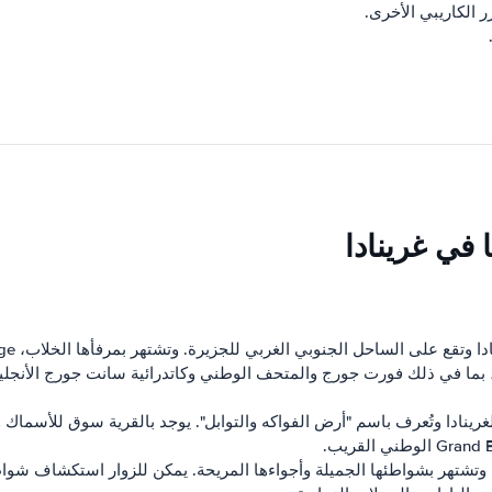
 الكاريبي الأخرى.
 في غرينادا
يخية، بما في ذلك فورت جورج والمتحف الوطني وكاتدرائية سانت جورج الأنجلي
غربي لغرينادا وتُعرف باسم "أرض الفواكه والتوابل". يوجد بالقرية سوق للأس
وتشتهر بشواطئها الجميلة وأجواءها المريحة. يمكن للزوار استكشاف شواطئ 