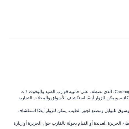
<لي><ب>سانت. سانت جورج - سانت جورج هي عاصمة غرينادا وتقع على الساحل الجنوبي الغربي للجزيرة. وتشتهر بمرفأها الخلاب، Carenage، الذي تصطف على جانبيه قوارب الصيد واليخوت ذات
كانية. ويمكن للزوار أيضًا استكشاف الأسواق والمحلات التجارية
ماك وسوق للتوابل ومصنع لجوز الطيب. يمكن للزوار أيضًا استكشاف
الجزيرة العديدة أو القيام بجولة بالقارب حول الجزيرة أو زيارة