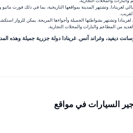
 الشمالي لغرينادا. وتشتهر المدينة بمواقعها التاريخية، بما في ذلك فورت ماث
رينادا وتشتهر بشواطئها الجميلة وأجواءها المريحة. يمكن للزوار استكشا
وسانت ديفيد، وغراند آنس. غرينادا دولة جزرية جميلة وهذه ال
أجير السيارات في مواقع