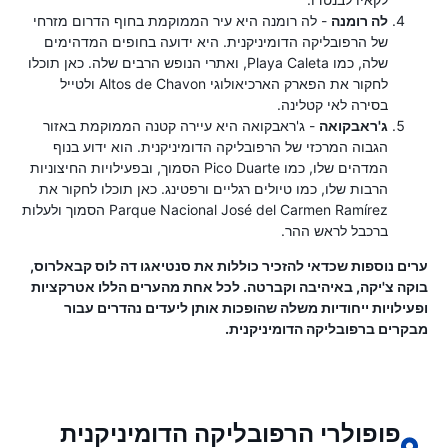
לה רומנה
- לה רומנה היא עיר הממוקמת בחוף הדרום מזרחי
של הרפובליקה הדומיניקנית. היא ידועה בחופים המדהימים
שלה, כמו Playa Caleta, ואתרי הנופש הרבים שלה. כאן תוכלו
לחקור את הפארק הארכיאולוגי Altos de Chavon ולטייל
בסירה לאי קטלינה.
ג'ראבקואה
- ג'ראבקואה היא עיירה קטנה הממוקמת באזור
הגבוה המרכזי של הרפובליקה הדומיניקנית. הוא ידוע בנוף
המדהים שלו, כמו Pico Duarte הסמוך, ובפעילויות החיצוניות
הרבות שלו, כמו טיולים רגליים ורפטינג. כאן תוכלו לחקור את
Parque Nacional José del Carmen Ramírez הסמוך ולעלות
ברכבל לראש ההר.
ערים נוספות שכדאי להזכיר כוללות את סנטיאגו דה לוס קבאלרוס,
בוקה צ'יקה, באיהיבה וקברטה. לכל אחת מהערים הללו אטרקציות
ופעילויות ייחודיות משלה שהופכות אותן ליעדים נהדרים עבור
מבקרים ברפובליקה הדומיניקנית.
פופולרי הרפובליקה הדומיניקנית