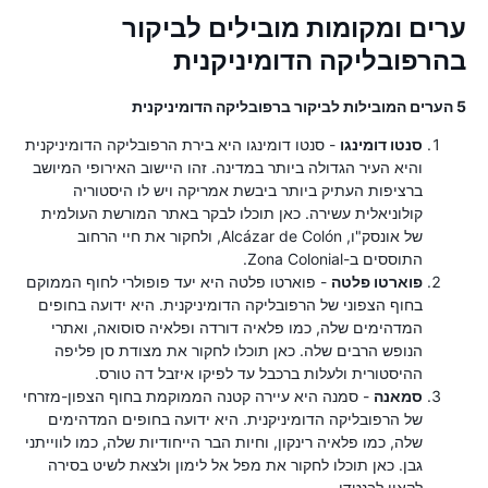
ערים ומקומות מובילים לביקור
בהרפובליקה הדומיניקנית
5 הערים המובילות לביקור ברפובליקה הדומיניקנית
סנטו דומינגו
- סנטו דומינגו היא בירת הרפובליקה הדומיניקנית
והיא העיר הגדולה ביותר במדינה. זהו היישוב האירופי המיושב
ברציפות העתיק ביותר ביבשת אמריקה ויש לו היסטוריה
קולוניאלית עשירה. כאן תוכלו לבקר באתר המורשת העולמית
של אונסק"ו, Alcázar de Colón, ולחקור את חיי הרחוב
התוססים ב-Zona Colonial.
פוארטו פלטה
- פוארטו פלטה היא יעד פופולרי לחוף הממוקם
בחוף הצפוני של הרפובליקה הדומיניקנית. היא ידועה בחופים
המדהימים שלה, כמו פלאיה דורדה ופלאיה סוסואה, ואתרי
הנופש הרבים שלה. כאן תוכלו לחקור את מצודת סן פליפה
ההיסטורית ולעלות ברכבל עד לפיקו איזבל דה טורס.
סמאנה
- סמנה היא עיירה קטנה הממוקמת בחוף הצפון-מזרחי
של הרפובליקה הדומיניקנית. היא ידועה בחופים המדהימים
שלה, כמו פלאיה רינקון, וחיות הבר הייחודיות שלה, כמו לווייתני
גבן. כאן תוכלו לחקור את מפל אל לימון ולצאת לשיט בסירה
לקאיו לבנטדו.