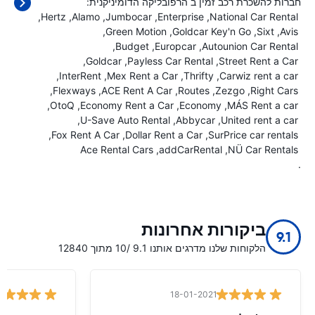
חברות להשכרת רכב זמין ב הרפובליקה הדומיניקנית:
Hertz
Alamo
Jumbocar
Enterprise
National Car Rental
Green Motion
Goldcar Key'n Go
Sixt
Avis
Budget
Europcar
Autounion Car Rental
Goldcar
Payless Car Rental
Street Rent a Car
InterRent
Mex Rent a Car
Thrifty
Carwiz rent a car
Flexways
ACE Rent A Car
Routes
Zezgo
Right Cars
OtoQ
Economy Rent a Car
Economy
MÁS Rent a car
U-Save Auto Rental
Abbycar
United rent a car
Fox Rent A Car
Dollar Rent a Car
SurPrice car rentals
Ace Rental Cars
addCarRental
NÜ Car Rentals
.
ביקורות אחרונות
9.1
הלקוחות שלנו מדרגים אותנו 9.1 /10 מתוך 12840
18-01-2021