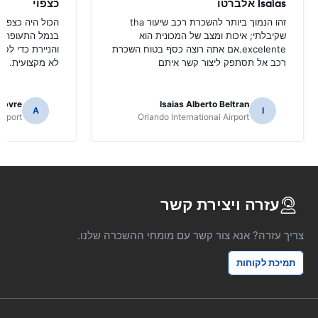
Isaias אלברטו
כצפוי
זהו הנמוך ביותר להשכרת רכב שיעור tha
הכול היה כצפוי
שקיבלתי; איכות ומצב של המכונית הוא
בנמל התעופה ש
excelente.אם אתה רוצה כסף בטוח השכרת
והניירת כדי לס
רכב אל תסתפק ליצור קשר איתם
לא מקצועית.
ebvre
Isaias Alberto Beltran
A
I
irport
Orlando International Airport
עזרה ויצירת קשר
צריך עזרה? אנא צור קשר עם מומחי ההשכרה שלנו.
תמיכת לקוחות