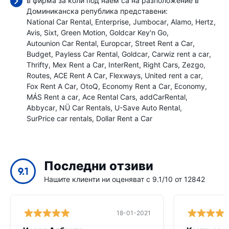
в фирма за коли под наем са на разположение в
Доминиканска република представени:
National Car Rental
Enterprise
Jumbocar
Alamo
Hertz
Avis
Sixt
Green Motion
Goldcar Key'n Go
Autounion Car Rental
Europcar
Street Rent a Car
Budget
Payless Car Rental
Goldcar
Carwiz rent a car
Thrifty
Mex Rent a Car
InterRent
Right Cars
Zezgo
Routes
ACE Rent A Car
Flexways
United rent a car
Fox Rent A Car
OtoQ
Economy Rent a Car
Economy
MÁS Rent a car
Ace Rental Cars
addCarRental
Abbycar
NÜ Car Rentals
U-Save Auto Rental
SurPrice car rentals
Dollar Rent a Car
Последни отзиви
9.1
Нашите клиенти ни оценяват с 9.1/10 от 12842
18-01-2021