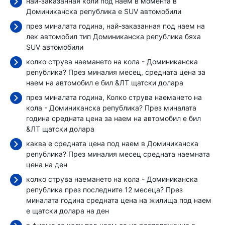
най-заказанная коли под наем в момента в
Доминиканска република е SUV автомобили
през миналата година, най-заказанная под наем на
лек автомобил тип Доминиканска република бяха
SUV автомобили
колко струва наемането на кола - Доминиканска
република? През миналия месец, средната цена за
наем на автомобил е бил
&ЛТ щатски долара
през миналата година, Колко струва наемането на
кола - Доминиканска република? През миналата
година средната цена за наем на автомобил е бил
&ЛТ щатски долара
каква е средната цена под наем в Доминиканска
република? През миналия месец средната наемната
цена
на ден
колко струва наемането на кола - Доминиканска
република през последните 12 месеца? През
миналата година средната цена на жилища под наем
е
щатски долара на ден