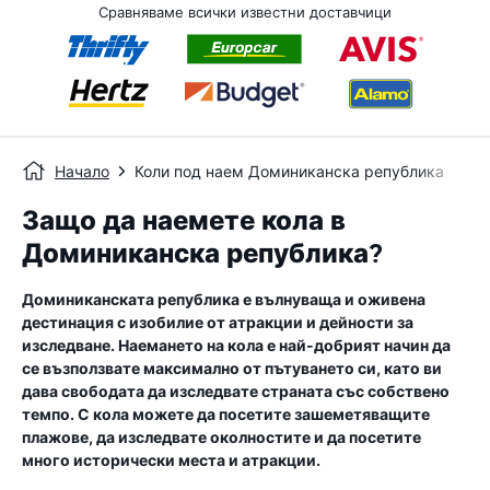
Сравняваме всички известни доставчици
Начало
Коли под наем Доминиканска република
Защо да наемете кола в
Доминиканска република?
Доминиканската република е вълнуваща и оживена
дестинация с изобилие от атракции и дейности за
изследване. Наемането на кола е най-добрият начин да
се възползвате максимално от пътуването си, като ви
дава свободата да изследвате страната със собствено
темпо. С кола можете да посетите зашеметяващите
плажове, да изследвате околностите и да посетите
много исторически места и атракции.