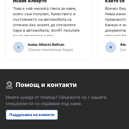
Исаия Алберто
Както се 
Това е най-ниската такса за наем,
Всичко беше
която съм получил; Качеството и
Няма изнена
състоянието на автомобила са
превозното 
отлични.Ако искате да спечелите
Канкун е ма
пари в автомобила, donÂ't hesutate
документаци
да се свържете с тях
процеса бе
непрофесио
Isaias Alberto Beltran
Alex
I
A
Orlando International Airport
Cancu
Помощ и контакти
Имате нужда от помощ? Свържете се с нашите
специалисти по отдаване под наем.
Поддръжка на клиенти