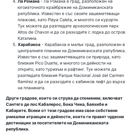
Ла Романа
- Ла Романа е град, разположен на
югоизточното крайбрежие на Доминиканската
република. Известен е със своите зашеметяващи
плажове, като Playa Caleta, и многото си курорти.
Тук можете да разгледате археологическия парк
Altos de Chavon и да се разходите с лодка до остров
Каталина.
Харабакоа
- Харабакоа е малък град, разположен в
централните планини на Доминиканската република.
Известен е със зашеметяващата си природа, като
близкия Pico Duarte, и многото си дейности на
открито, като туризъм и рафтинг. Тук можете да
разгледате близкия Parque Nacional José del Carmen
Ramírez и да се разходите с кабинков лифт до върха
на планината.
Други градове, които си струва да споменем, включват
Сантяго де лос Кабалерос, Бока Чика, Баяхибе и
Кабарете. Всеки от тези градове има свои собствени
уникални атракции и дейности, които ги правят чудесни
дестинации за посетителите на Доминиканската
република.