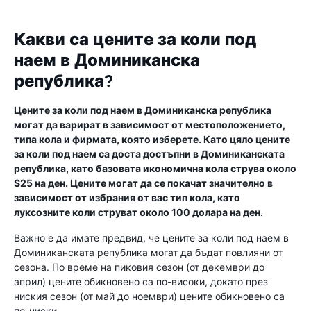
Какви са цените за коли под
наем в Доминиканска
република?
Цените за коли под наем в Доминиканска република
могат да варират в зависимост от местоположението,
типа кола и фирмата, която изберете. Като цяло цените
за коли под наем са доста достъпни в Доминиканската
република, като базовата икономична кола струва около
$25 на ден. Цените могат да се покачат значително в
зависимост от избрания от вас тип кола, като
луксозните коли струват около 100 долара на ден.
Важно е да имате предвид, че цените за коли под наем в
Доминиканската република могат да бъдат повлияни от
сезона. По време на пиковия сезон (от декември до
април) цените обикновено са по-високи, докато през
ниския сезон (от май до ноември) цените обикновено са
по-ниски.