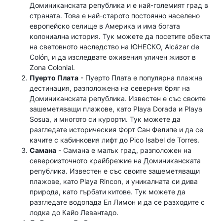
Доминиканската република и е най-големият град в
страната. Това е най-старото постоянно населено
европейско селище в Америка и има богата
колониална история. Тук можете да посетите обекта
на световното наследство на ЮНЕСКО, Alcázar de
Colón, и да изследвате оживения уличен живот в
Zona Colonial.
Пуерто Плата
- Пуерто Плата е популярна плажна
дестинация, разположена на северния бряг на
Доминиканската република. Известен е със своите
зашеметяващи плажове, като Playa Dorada и Playa
Sosua, и многото си курорти. Тук можете да
разгледате историческия Форт Сан Фелипе и да се
качите с кабинковия лифт до Pico Isabel de Torres.
Самана
- Самана е малък град, разположен на
североизточното крайбрежие на Доминиканската
република. Известен е със своите зашеметяващи
плажове, като Playa Rincon, и уникалната си дива
природа, като гърбати китове. Тук можете да
разгледате водопада Ел Лимон и да се разходите с
лодка до Кайо Левантадо.