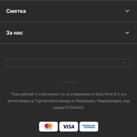
Сметка
За нас
Този уебсайт е собственост и се управлява от EasyTerra B.V. и е
регистриран в Търговската камара в Лиуварден, Нидерландия, под
номер 01104443.