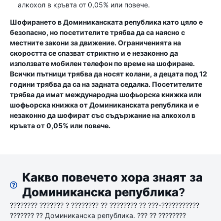
алкохол в кръвта от 0,05% или повече.
Шофирането в Доминиканската република като цяло е
безопасно, но посетителите трябва да са наясно с
местните закони за движение. Ограниченията на
скоростта се спазват стриктно и е незаконно да
използвате мобилен телефон по време на шофиране.
Всички пътници трябва да носят колани, а децата под 12
години трябва да са на задната седалка. Посетителите
трябва да имат международна шофьорска книжка или
шофьорска книжка от Доминиканската република и е
незаконно да шофират със съдържание на алкохол в
кръвта от 0,05% или повече.
Какво повечето хора знаят за
Доминиканска република?
???????? ??????? ? ???????? ?? ???????? ?? ???-???????????
??????? ?? Доминиканска република. ??? ?? ????????