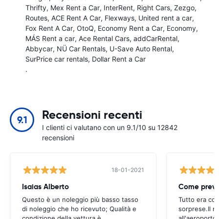
Thrifty
Mex Rent a Car
InterRent
Right Cars
Zezgo
Routes
ACE Rent A Car
Flexways
United rent a car
Fox Rent A Car
OtoQ
Economy Rent a Car
Economy
MÁS Rent a car
Ace Rental Cars
addCarRental
Abbycar
NÜ Car Rentals
U-Save Auto Rental
SurPrice car rentals
Dollar Rent a Car
.
Recensioni recenti
9.1
I clienti ci valutano con un 9.1/10 su 12842
recensioni
18-01-2021
Isaias Alberto
Come previ
Questo è un noleggio più basso tasso
Tutto era co
di noleggio che ho ricevuto; Qualità e
sorprese.Il ri
condizione della vettura è
all'aeroporto