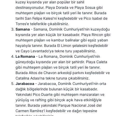
kuzey kıyısında yer alan popüler bir sahil
destinasyonudur. Playa Dorada ve Playa Sosua gibi
muhteşem plajları ve birçok tatil yeri ile tanınır. Burada
tarihi San Felipe Kalesi'ni keşfedebilir ve Pico Isabel de
Torres'e teleferikle çıkabilirsiniz.
Samana
- Samana, Dominik Cumhuriyeti'nin kuzeydoğu
kıyısında yer alan küçük bir kasabadır. Playa Rincon gibi
muhteşem plajları ve kambur balinalar gibi eşsiz yaban
hayatıyla tanınır. Burada El Limon şelalesini keşfedebilir
ve Cayo Levantado'ya tekne turu yapabilirsiniz.
La Romana
- La Romana, Dominik Cumhuriyeti'nin
güneydoğu kıyısında yer alan bir şehirdir. Playa Caleta
gibi muhteşem plajları ve birçok tatil yeri ile tanınır.
Burada Altos de Chavon arkeoloji parkını keşfedebilir ve
Catalina Adası'na tekne turuna çıkabilirsiniz.
Jarabacoa
- Jarabacoa, Dominik Cumhuriyeti'nin orta
dağlık bölgelerinde bulunan küçük bir kasabadır.
Yakındaki Pico Duarte gibi muhteşem manzaraları ve
yürüyüş ve rafting gibi birçok açık hava etkinliğiyle
tanınır. Burada yakındaki Parque Nacional José del
Carmen Ramírez'i keşfedebilir ve dağın tepesine