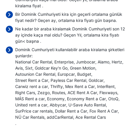
kiralama fiyat
.
Bir Dominik Cumhuriyeti kira için geçerli ortalama günlük
fiyat nedir? Geçen ay, ortalama kira fiyatı
gün başına.
Ne kadar bir araba kiralamak Dominik Cumhuriyeti son 12
ay içinde kaça mal oldu? Geçen Yıl, ortalama kira fiyatı
gün< başına
.
Dominik Cumhuriyeti kullanılabilir araba kiralama şirketleri
şunlardır:
National Car Rental
Enterprise
Jumbocar
Alamo
Hertz
Avis
Sixt
Goldcar Key'n Go
Green Motion
Autounion Car Rental
Europcar
Budget
Street Rent a Car
Payless Car Rental
Goldcar
Carwiz rent a car
Thrifty
Mex Rent a Car
InterRent
Right Cars
Zezgo
Routes
ACE Rent A Car
Flexways
MÁS Rent a car
Economy
Economy Rent a Car
OtoQ
United rent a car
Abbycar
U-Save Auto Rental
SurPrice car rentals
Dollar Rent a Car
Fox Rent A Car
NÜ Car Rentals
addCarRental
Ace Rental Cars
.