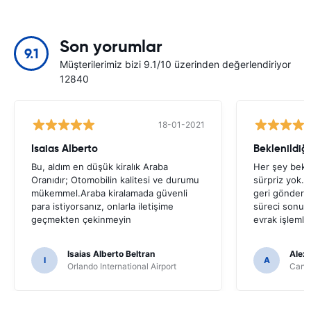
Son yorumlar
9.1
Müşterilerimiz bizi 9.1/10 üzerinden değerlendiriyor
12840
18-01-2021
Isaias Alberto
Beklenildiği
Bu, aldım en düşük kiralık Araba
Her şey bekle
Oranıdır; Otomobilin kalitesi ve durumu
sürpriz yok.
mükemmel.Araba kiralamada güvenli
geri gönderil
para istiyorsanız, onlarla iletişime
süreci sonuç
geçmekten çekinmeyin
evrak işlemle
Isaias Alberto Beltran
Alex
I
A
Orlando International Airport
Cancu