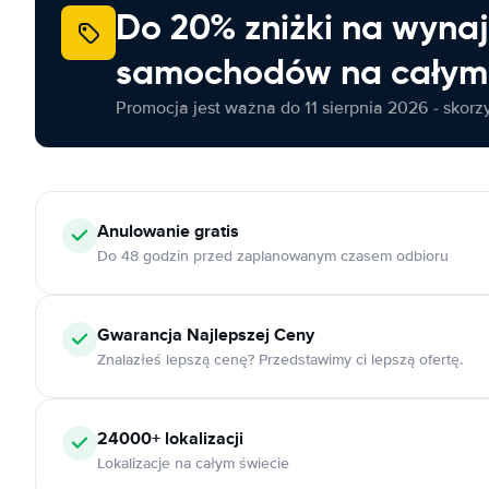
Do 20% zniżki na wyna
samochodów na całym 
Promocja jest ważna do 11 sierpnia 2026 - skorzys
Anulowanie
gratis
Do 48 godzin przed zaplanowanym czasem odbioru
Gwarancja Najlepszej Ceny
Znalazłeś lepszą cenę? Przedstawimy ci lepszą ofertę.
24000+
lokalizacji
Lokalizacje na całym świecie