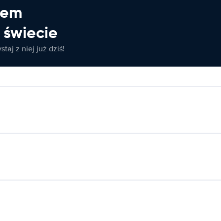
jem
świecie
taj z niej już dziś!