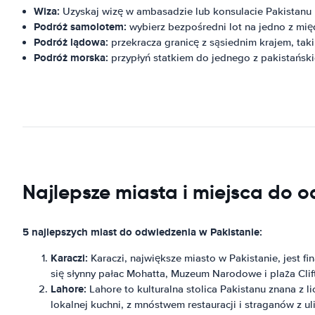
Wiza:
Uzyskaj wizę w ambasadzie lub konsulacie Pakistanu 
Podróż samolotem:
wybierz bezpośredni lot na jedno z mię
Podróż lądowa:
przekracza granicę z sąsiednim krajem, taki
Podróż morska:
przypłyń statkiem do jednego z pakistańsk
Najlepsze miasta i miejsca do 
5 najlepszych miast do odwiedzenia w Pakistanie:
Karaczi:
Karaczi, największe miasto w Pakistanie, jest fi
się słynny pałac Mohatta, Muzeum Narodowe i plaża Clift
Lahore:
Lahore to kulturalna stolica Pakistanu znana z l
lokalnej kuchni, z mnóstwem restauracji i straganów z u