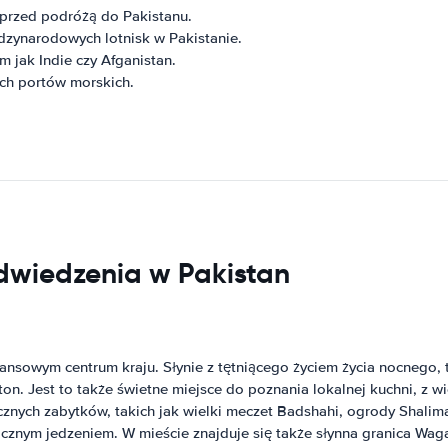
przed podróżą do Pakistanu.
dzynarodowych lotnisk w Pakistanie.
m jak Indie czy Afganistan.
ich portów morskich.
odwiedzenia w Pakistan
nansowym centrum kraju. Słynie z tętniącego życiem życia nocnego, 
on. Jest to także świetne miejsce do poznania lokalnej kuchni, z w
icznych zabytków, takich jak wielki meczet Badshahi, ogrody Shalima
licznym jedzeniem. W mieście znajduje się także słynna granica Wag