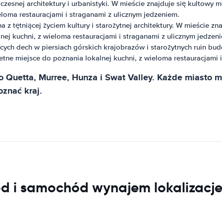
zesnej architektury i urbanistyki. W mieście znajduje się kultowy 
eloma restauracjami i straganami z ulicznym jedzeniem.
z tętniącej życiem kultury i starożytnej architektury. W mieście zn
nej kuchni, z wieloma restauracjami i straganami z ulicznym jedzen
ających dech w piersiach górskich krajobrazów i starożytnych ruin bu
tne miejsce do poznania lokalnej kuchni, z wieloma restauracjami 
o Quetta, Murree, Hunza i Swat Valley. Każde miasto ma 
znać kraj.
d i samochód wynajem lokalizacj