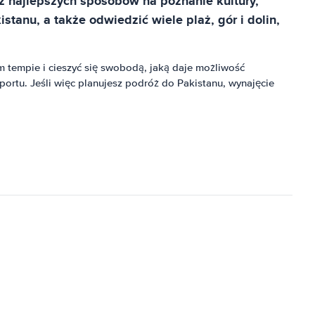
 z najlepszych sposobów na poznanie kultury,
nu, a także odwiedzić wiele plaż, gór i dolin,
 tempie i cieszyć się swobodą, jaką daje możliwość
rtu. Jeśli więc planujesz podróż do Pakistanu, wynajęcie