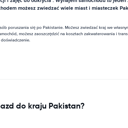
kcji i zajęć do odkrycia . Wynajem samochodu to jeden
dem możesz zwiedzać wiele miast i miasteczek Pakista
ób poruszania się po Pakistanie. Możesz zwiedzać kraj we własnym
ochód, możesz zaoszczędzić na kosztach zakwaterowania i transpo
 doświadczenie.
jazd do kraju Pakistan?