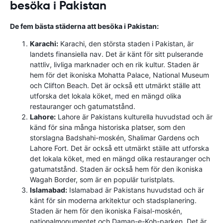
besöka i Pakistan
De fem bästa städerna att besöka i Pakistan:
Karachi:
Karachi, den största staden i Pakistan, är
landets finansiella nav. Det är känt för sitt pulserande
nattliv, livliga marknader och en rik kultur. Staden är
hem för det ikoniska Mohatta Palace, National Museum
och Clifton Beach. Det är också ett utmärkt ställe att
utforska det lokala köket, med en mängd olika
restauranger och gatumatstånd.
Lahore:
Lahore är Pakistans kulturella huvudstad och är
känd för sina många historiska platser, som den
storslagna Badshahi-moskén, Shalimar Gardens och
Lahore Fort. Det är också ett utmärkt ställe att utforska
det lokala köket, med en mängd olika restauranger och
gatumatstånd. Staden är också hem för den ikoniska
Wagah Border, som är en populär turistplats.
Islamabad:
Islamabad är Pakistans huvudstad och är
känt för sin moderna arkitektur och stadsplanering.
Staden är hem för den ikoniska Faisal-moskén,
nationalmonumentet och Daman-e-Koh-parken. Det är