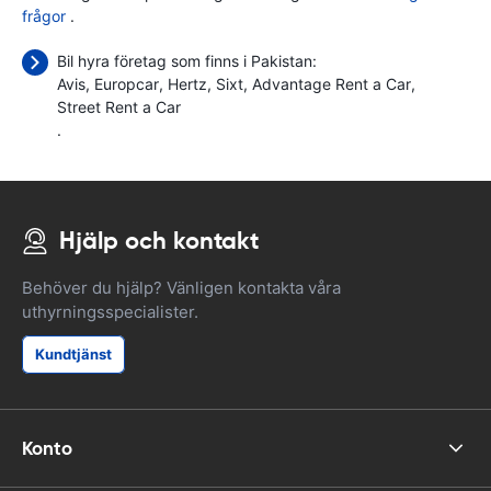
frågor
.
Bil hyra företag som finns i Pakistan:
Avis
Europcar
Hertz
Sixt
Advantage Rent a Car
Street Rent a Car
.
Hjälp och kontakt
Behöver du hjälp? Vänligen kontakta våra
uthyrningsspecialister.
Kundtjänst
Konto