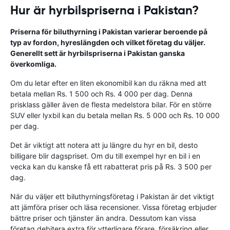
Hur är hyrbilspriserna i Pakistan?
Priserna för biluthyrning i Pakistan varierar beroende på
typ av fordon, hyreslängden och vilket företag du väljer.
Generellt sett är hyrbilspriserna i Pakistan ganska
överkomliga.
Om du letar efter en liten ekonomibil kan du räkna med att
betala mellan Rs. 1 500 och Rs. 4 000 per dag. Denna
prisklass gäller även de flesta medelstora bilar. För en större
SUV eller lyxbil kan du betala mellan Rs. 5 000 och Rs. 10 000
per dag.
Det är viktigt att notera att ju längre du hyr en bil, desto
billigare blir dagspriset. Om du till exempel hyr en bil i en
vecka kan du kanske få ett rabatterat pris på Rs. 3 500 per
dag.
När du väljer ett biluthyrningsföretag i Pakistan är det viktigt
att jämföra priser och läsa recensioner. Vissa företag erbjuder
bättre priser och tjänster än andra. Dessutom kan vissa
företag debitera extra för ytterligare förare, försäkring eller