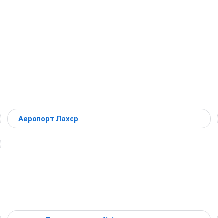
в
Аеропорт Лахор