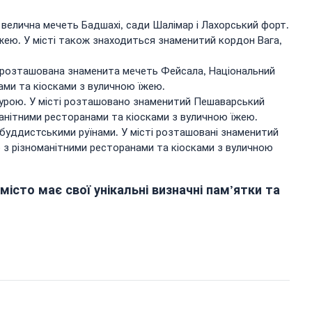
велична мечеть Бадшахі, сади Шалімар і Лахорський форт.
жею. У місті також знаходиться знаменитий кордон Вага,
і розташована знаменита мечеть Фейсала, Національний
ами та кіосками з вуличною їжею.
урою. У місті розташовано знаменитий Пешаварський
манітними ресторанами та кіосками з вуличною їжею.
буддистськими руїнами. У місті розташовані знаменитий
 з різноманітними ресторанами та кіосками з вуличною
місто має свої унікальні визначні пам’ятки та