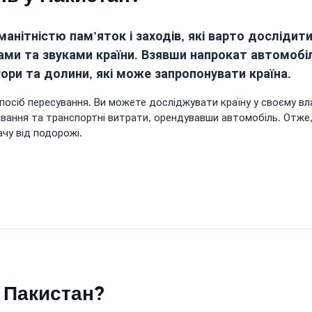
анітністю пам’яток і заходів, які варто дослідит
ами та звуками країни. Взявши напрокат автомобі
гори та долини, які може запропонувати країна.
спосіб пересування. Ви можете досліджувати країну у своєму 
ивання та транспортні витрати, орендувавши автомобіль. Отже
чу від подорожі.
в Пакистан?