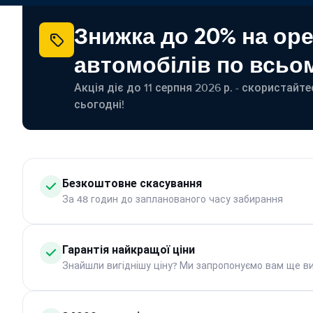
Знижка до 20% на ор
автомобілів по всьом
Акція діє до 11 серпня 2026 р. - скористайт
сьогодні!
Безкоштовне скасування
За 48 годин до запланованого часу забирання
Гарантія найкращої ціни
Знайшли вигіднішу ціну? Ми запропонуємо вам ще ви