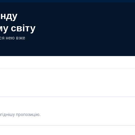
енду
у світу
еся нею вже
гіднішу пропозицію.