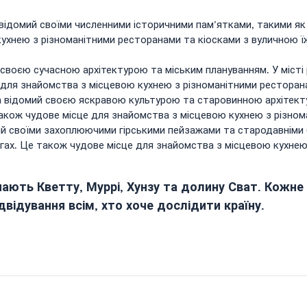
ідомий своїми численними історичними пам’ятками, такими як 
ухнею з різноманітними ресторанами та кіосками з вуличною ї
своєю сучасною архітектурою та міським плануванням. У міст
 для знайомства з місцевою кухнею з різноманітними ресторан
 відомий своєю яскравою культурою та старовинною архітект
також чудове місце для знайомства з місцевою кухнею з різно
мий своїми захоплюючими гірськими пейзажами та стародавніми 
гах. Це також чудове місце для знайомства з місцевою кухнею
чають Кветту, Муррі, Хунзу та долину Сват. Кожне 
відування всім, хто хоче дослідити країну.