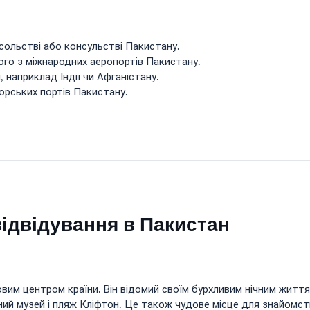
сольстві або консульстві Пакистану.
го з міжнародних аеропортів Пакистану.
, наприклад Індії чи Афганістану.
орських портів Пакистану.
відвідування в Пакистан
овим центром країни. Він відомий своїм бурхливим нічним житт
й музей і пляж Кліфтон. Це також чудове місце для знайомст