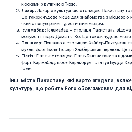
кіосками з вуличною їжею.
Лахор:
Лахор є культурною столицею Пакистану та в
Це також чудове місце для знайомства з місцевою к
який є популярним туристичним місцем.
Ісламабад:
Ісламабад – столиця Пакистану, відома 
монумент і парк Даман-е-Ко. Це також чудове місце
Пешавар:
Пешавар є столицею Хайбер-Пахтунхви та
музей, форт Бала-Гіссар і Хайберський перевал. Це 
Гілгіт:
Гілгіт є столицею Гілгіт-Балтистану та відо
форт Карімабад, шосе Каракорум і статуя Будди Кар
їжею.
Інші міста Пакистану, які варто згадати, вклю
культуру, що робить його обов’язковим для від