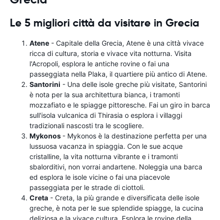
Le 5 migliori città da visitare in Grecia
Atene
- Capitale della Grecia, Atene è una città vivace
ricca di cultura, storia e vivace vita notturna. Visita
l'Acropoli, esplora le antiche rovine o fai una
passeggiata nella Plaka, il quartiere più antico di Atene.
Santorini
- Una delle isole greche più visitate, Santorini
è nota per la sua architettura bianca, i tramonti
mozzafiato e le spiagge pittoresche. Fai un giro in barca
sull'isola vulcanica di Thirasia o esplora i villaggi
tradizionali nascosti tra le scogliere.
Mykonos
- Mykonos è la destinazione perfetta per una
lussuosa vacanza in spiaggia. Con le sue acque
cristalline, la vita notturna vibrante e i tramonti
sbalorditivi, non vorrai andartene. Noleggia una barca
ed esplora le isole vicine o fai una piacevole
passeggiata per le strade di ciottoli.
Creta
- Creta, la più grande e diversificata delle isole
greche, è nota per le sue splendide spiagge, la cucina
deliziosa e la vivace cultura. Esplora le rovine della