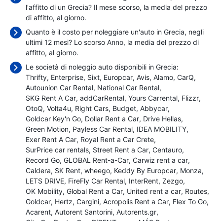
l'affitto di un Grecia? Il mese scorso, la media del prezzo
di affitto,
al giorno.
Quanto è il costo per noleggiare un'auto in Grecia, negli
ultimi 12 mesi? Lo scorso Anno, la media del prezzo di
affitto,
al giorno.
Le società di noleggio auto disponibili in Grecia:
Thrifty
Enterprise
Sixt
Europcar
Avis
Alamo
CarQ
Autounion Car Rental
National Car Rental
SKG Rent A Car
addCarRental
Yours Carrental
Flizzr
OtoQ
Volta4u
Right Cars
Budget
Abbycar
Goldcar Key'n Go
Dollar Rent a Car
Drive Hellas
Green Motion
Payless Car Rental
IDEA MOBILITY
Exer Rent A Car
Royal Rent a Car Crete
SurPrice car rentals
Street Rent a Car
Centauro
Record Go
GLOBAL Rent-a-Car
Carwiz rent a car
Caldera
SK Rent
wheego
Keddy By Europcar
Monza
LETS DRIVE
FireFly Car Rental
InterRent
Zezgo
OK Mobility
Global Rent a Car
United rent a car
Routes
Goldcar
Hertz
Cargini
Acropolis Rent a Car
Flex To Go
Acarent
Autorent Santorini
Autorents.gr