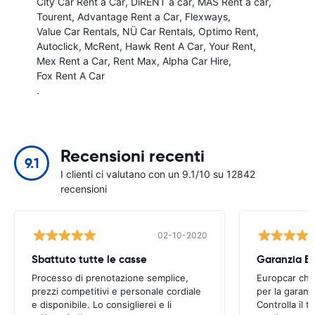
City Car Rent a Car
DiRENT a car
MÁS Rent a car
Tourent
Advantage Rent a Car
Flexways
Value Car Rentals
NÜ Car Rentals
Optimo Rent
Autoclick
McRent
Hawk Rent A Car
Your Rent
Mex Rent a Car
Rent Max
Alpha Car Hire
Fox Rent A Car
.
Recensioni recenti
9.1
I clienti ci valutano con un 9.1/10 su 12842
recensioni
02-10-2020
Sbattuto tutte le casse
Garanzia E
Processo di prenotazione semplice,
Europcar chi
prezzi competitivi e personale cordiale
per la garanzi
e disponibile. Lo consiglierei e li
Controlla il t