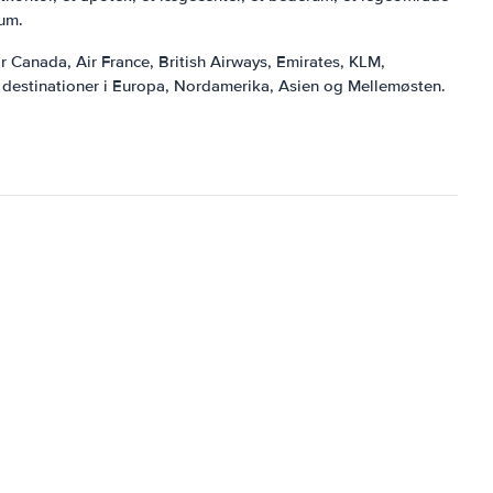
rum.
r Canada, Air France, British Airways, Emirates, KLM,
kke destinationer i Europa, Nordamerika, Asien og Mellemøsten.