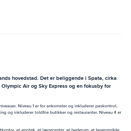
lands hovedstad. Det er beliggende i Spata, cirka
r, Olympic Air og Sky Express og en fokusby for
 niveauer. Niveau 1 er for ankomster og inkluderer paskontrol,
ng og inkluderer toldfrie butikker og restauranter. Niveau 4 er
ostkontor, et apotek, et lægecenter, et bederum, et legeområde