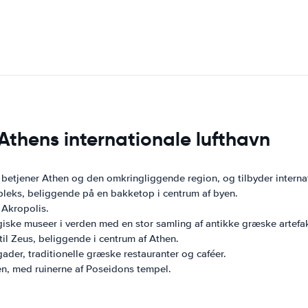
 Athens internationale lufthavn
betjener Athen og den omkringliggende region, og tilbyder internat
eks, beliggende på en bakketop i centrum af byen.
 Akropolis.
giske museer i verden med en stor samling af antikke græske artefak
l Zeus, beliggende i centrum af Athen.
der, traditionelle græske restauranter og caféer.
n, med ruinerne af Poseidons tempel.