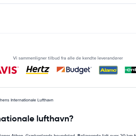
Vi sammenligner tilbud fra alle de kendte leverandører
hens Internationale Lufthavn
rnationale lufthavn?
tjener Athen, Grækenlands hovedstad. Beliggende lidt over 20 km fra 