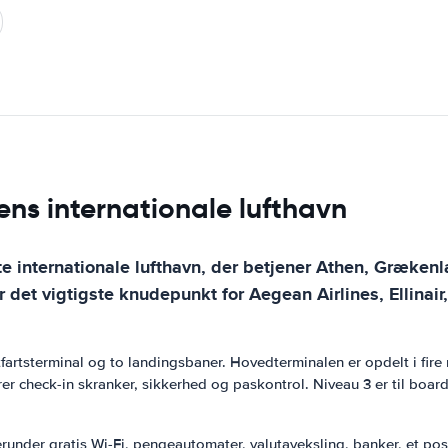
ens internationale lufthavn
ste internationale lufthavn, der betjener Athen, Græken
r det vigtigste knudepunkt for Aegean Airlines, Ellinai
ftfartsterminal og to landingsbaner. Hovedterminalen er opdelt i fire
r check-in skranker, sikkerhed og paskontrol. Niveau 3 er til boardi
 herunder gratis Wi-Fi, pengeautomater, valutaveksling, banker, et p