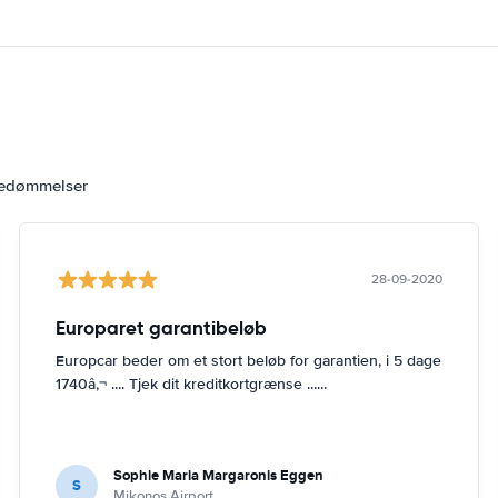
bedømmelser
28-09-2020
Europaret garantibeløb
Europcar beder om et stort beløb for garantien, i 5 dage
1740â,¬ .... Tjek dit kreditkortgrænse ......
Sophie Maria Margaronis Eggen
S
Mikonos Airport