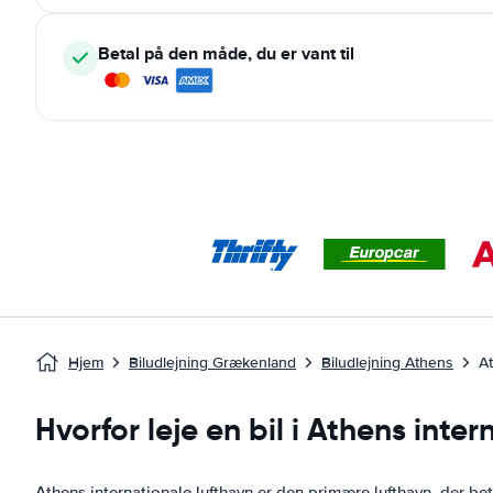
Betal på den måde, du er vant til
Hjem
Biludlejning Grækenland
Biludlejning Athens
At
Hvorfor leje en bil i Athens inte
Athens internationale lufthavn er den primære lufthavn, der be