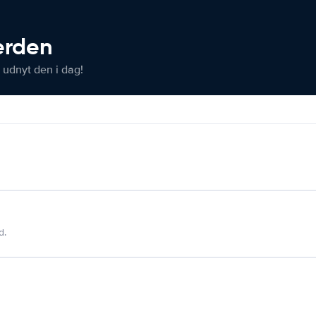
verden
 udnyt den i dag!
d.