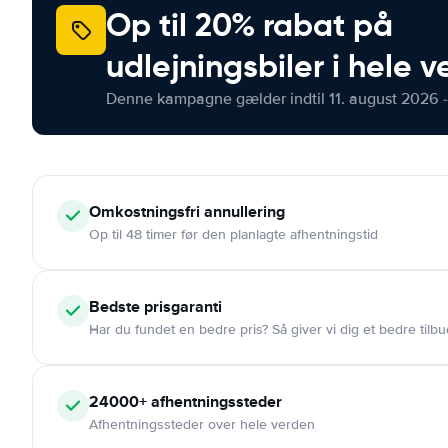
Op til 20% rabat på
udlejningsbiler i hele 
Denne kampagne gælder indtil 11. august 2026 -
Omkostningsfri
annullering
Op til 48 timer før den planlagte afhentningstid
Bedste prisgaranti
Har du fundet en bedre pris? Så giver vi dig et bedre tilbu
24000+
afhentningssteder
Afhentningssteder over hele verden