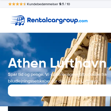
9.1
Kundebedømmelser
/ 10
Athen Lufthavn 
Spar tid og penge. Vi sammenligner tilbuddene fra
biludlejningsselskaber for dig i Athen Lufthavn.