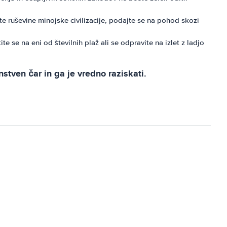
čite ruševine minojske civilizacije, podajte se na pohod skozi
e se na eni od številnih plaž ali se odpravite na izlet z ladjo
stven čar in ga je vredno raziskati.