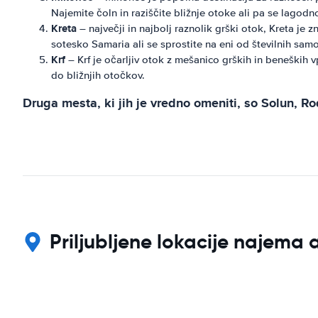
Najemite čoln in raziščite bližnje otoke ali pa se lagodn
Kreta
– največji in najbolj raznolik grški otok, Kreta je z
sotesko Samaria ali se sprostite na eni od številnih samo
Krf
– Krf je očarljiv otok z mešanico grških in beneških vp
do bližnjih otočkov.
Druga mesta, ki jih je vredno omeniti, so Solun, Ro
Priljubljene lokacije najema