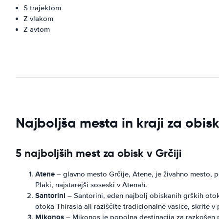
S trajektom
Z vlakom
Z avtom
Najboljša mesta in kraji za obisk
5 najboljših mest za obisk v Grčiji
Atene
– glavno mesto Grčije, Atene, je živahno mesto, po
Plaki, najstarejši soseski v Atenah.
Santorini
– Santorini, eden najbolj obiskanih grških otoko
otoka Thirasia ali raziščite tradicionalne vasice, skrite v
Mikonos
– Mikonos je popolna destinacija za razkošen po