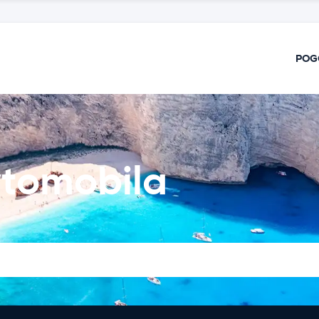
POG
vtomobila