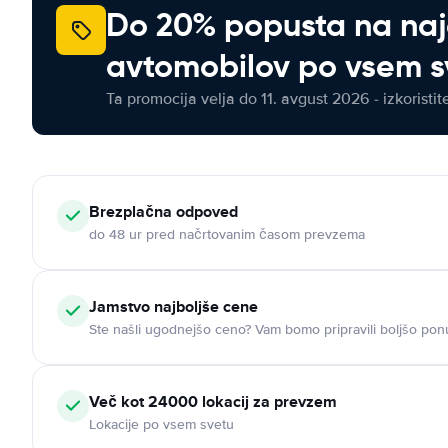
Do 20% popusta na na
avtomobilov po vsem s
Ta promocija velja do 11. avgust 2026 - izkoristit
Brezplačna odpoved
do 48 ur pred načrtovanim časom prevzema
Jamstvo najboljše cene
Ste našli ugodnejšo ceno? Vam bomo pripravili boljšo pon
Več kot 24000 lokacij za prevzem
Lokacije po vsem svetu