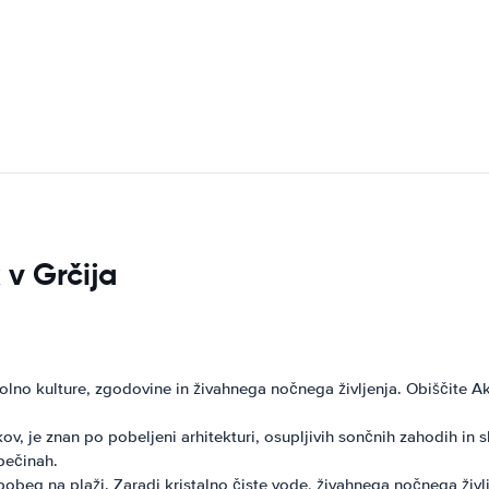
 v Grčija
lno kulture, zgodovine in živahnega nočnega življenja. Obiščite Ak
v, je znan po pobeljeni arhitekturi, osupljivih sončnih zahodih in s
 pečinah.
beg na plaži. Zaradi kristalno čiste vode, živahnega nočnega življe