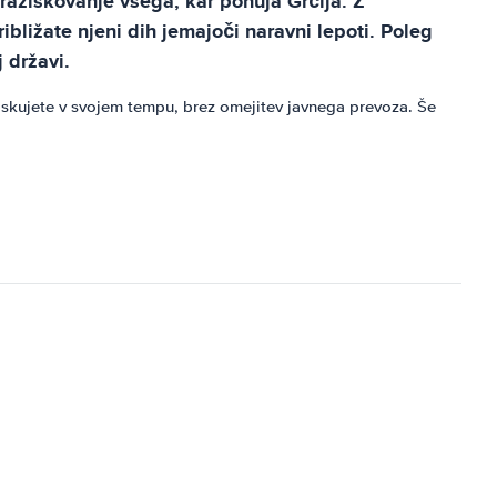
raziskovanje vsega, kar ponuja Grčija. Z
bližate njeni dih jemajoči naravni lepoti. Poleg
 državi.
iskujete v svojem tempu, brez omejitev javnega prevoza. Še