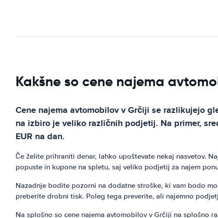
Kakšne so cene najema avtomobi
Cene najema avtomobilov v Grčiji se razlikujejo g
na izbiro je veliko različnih podjetij. Na primer, sr
EUR na dan.
Če želite prihraniti denar, lahko upoštevate nekaj nasvetov. N
popuste in kupone na spletu, saj veliko podjetij za najem ponu
Nazadnje bodite pozorni na dodatne stroške, ki vam bodo mo
preberite drobni tisk. Poleg tega preverite, ali najemno podje
Na splošno so cene najema avtomobilov v Grčiji na splošno r