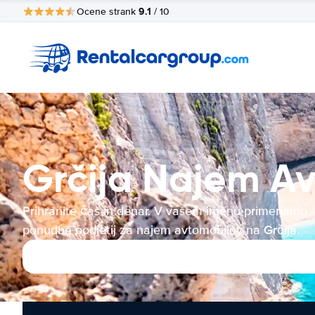
9.1
Ocene strank
/ 10
Grčija Najem A
Prihranite čas in denar. V vašem imenu primerjamo
ponudbe podjetij za najem avtomobilov na Grčija.