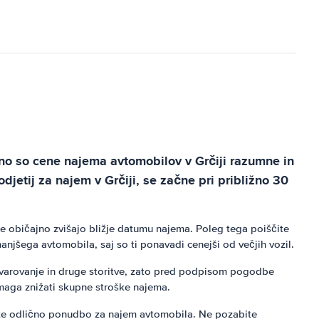
šno so cene najema avtomobilov v Grčiji razumne in
podjetij za najem v Grčiji, se začne pri približno 30
ene običajno zvišajo bližje datumu najema. Poleg tega poiščite
anjšega avtomobila, saj so ti ponavadi cenejši od večjih vozil.
varovanje in druge storitve, zato pred podpisom pogodbe
omaga znižati skupne stroške najema.
ete odlično ponudbo za najem avtomobila. Ne pozabite