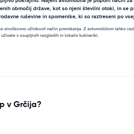
upljivo pokrajino. Najem avtomobila je popoln način za 
 območij države, kot so njeni številni otoki, in se pri
rodavne ruševine in spomenike, ki so raztreseni po vsej
je stroškovno učinkovit način premikanja. Z avtomobilom lahko raz
uživate v osupljivih razgledih in lokalni kulinariki.
op v Grčija?