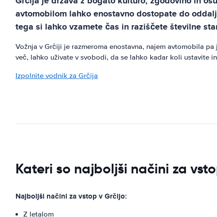
Grčija je država z bogato kulturo, zgodovino in os
avtomobilom lahko enostavno dostopate do oddaljenih
tega si lahko vzamete čas in raziščete številne sta
Vožnja v Grčiji je razmeroma enostavna, najem avtomobila pa 
več, lahko uživate v svobodi, da se lahko kadar koli ustavite in 
Izpolnite vodnik za Grčija
Kateri so najboljši načini za vst
Najboljši načini za vstop v Grčijo:
Z letalom