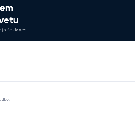
jem
vetu
e jo še danes!
udbo.