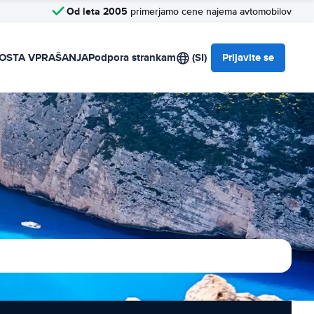
Od leta 2005
primerjamo cene najema avtomobilov
OSTA VPRAŠANJA
Podpora strankam
(SI)
Prijavite se