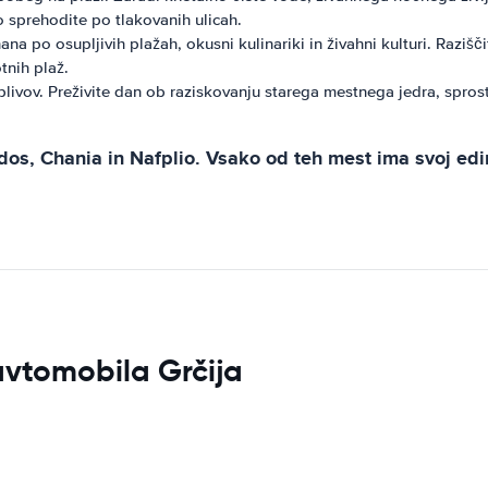
o sprehodite po tlakovanih ulicah.
nana po osupljivih plažah, okusni kulinariki in živahni kulturi. Raziš
tnih plaž.
livov. Preživite dan ob raziskovanju starega mestnega jedra, sprostit
dos, Chania in Nafplio. Vsako od teh mest ima svoj edin
 avtomobila Grčija