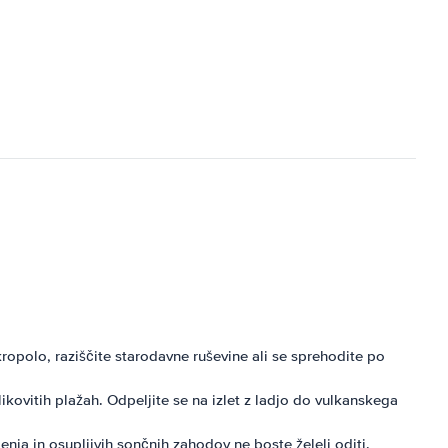
ropolo, raziščite starodavne ruševine ali se sprehodite po
likovitih plažah. Odpeljite se na izlet z ladjo do vulkanskega
nja in osupljivih sončnih zahodov ne boste želeli oditi.