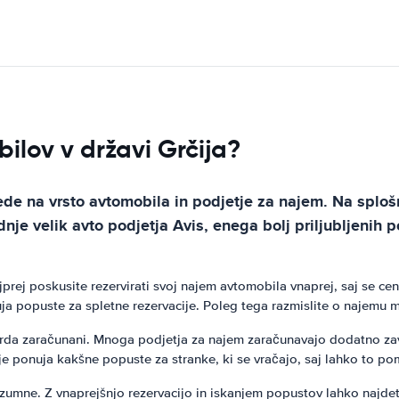
lov v državi Grčija?
lede na vrsto avtomobila in podjetje za najem. Na splo
ednje velik avto podjetja Avis, enega bolj priljubljenih 
ajprej poskusite rezervirati svoj najem avtomobila vnaprej, saj se c
ja popuste za spletne rezervacije. Poleg tega razmislite o najemu m
rda zaračunani. Mnoga podjetja za najem zaračunavajo dodatno za
tje ponuja kakšne popuste za stranke, ki se vračajo, saj lahko to p
azumne. Z vnaprejšnjo rezervacijo in iskanjem popustov lahko najd