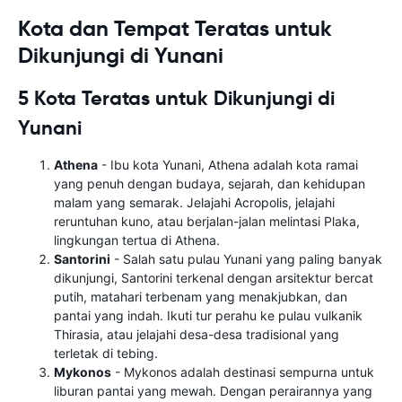
Kota dan Tempat Teratas untuk
Dikunjungi di Yunani
5 Kota Teratas untuk Dikunjungi di
Yunani
Athena
- Ibu kota Yunani, Athena adalah kota ramai
yang penuh dengan budaya, sejarah, dan kehidupan
malam yang semarak. Jelajahi Acropolis, jelajahi
reruntuhan kuno, atau berjalan-jalan melintasi Plaka,
lingkungan tertua di Athena.
Santorini
- Salah satu pulau Yunani yang paling banyak
dikunjungi, Santorini terkenal dengan arsitektur bercat
putih, matahari terbenam yang menakjubkan, dan
pantai yang indah. Ikuti tur perahu ke pulau vulkanik
Thirasia, atau jelajahi desa-desa tradisional yang
terletak di tebing.
Mykonos
- Mykonos adalah destinasi sempurna untuk
liburan pantai yang mewah. Dengan perairannya yang