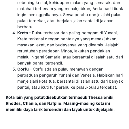
sebening kristal, kehidupan malam yang semarak, dan
matahari terbenam yang menakjubkan, Anda pasti tidak
ingin meninggalkannya. Sewa perahu dan jelajahi pulau-
pulau terdekat, atau berjalan-jalan santai di jalanan
berbatu.
Kreta
- Pulau terbesar dan paling beragam di Yunani,
Kreta terkenal dengan pantainya yang menakjubkan,
masakan lezat, dan budayanya yang dinamis. Jelajahi
reruntuhan peradaban Minoa, lakukan pendakian
melalui Ngarai Samaria, atau bersantai di salah satu dari
banyak pantai terpencil.
Corfu
- Corfu adalah pulau menawan dengan
perpaduan pengaruh Yunani dan Venesia. Habiskan hari
menjelajahi kota tua, bersantai di salah satu dari banyak
pantai, atau ikuti tur perahu ke pulau-pulau terdekat.
Kota lain yang patut disebutkan termasuk Thessaloniki,
Rhodes, Chania, dan Nafplio. Masing-masing kota ini
memiliki daya tarik tersendiri dan layak untuk dijelajahi.