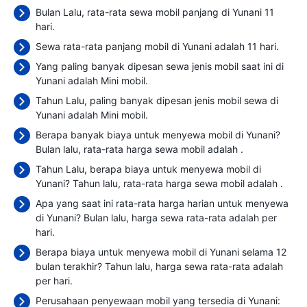
Bulan Lalu, rata-rata sewa mobil panjang di Yunani 11
hari.
Sewa rata-rata panjang mobil di Yunani adalah 11 hari.
Yang paling banyak dipesan sewa jenis mobil saat ini di
Yunani adalah Mini mobil.
Tahun Lalu, paling banyak dipesan jenis mobil sewa di
Yunani adalah Mini mobil.
Berapa banyak biaya untuk menyewa mobil di Yunani?
Bulan lalu, rata-rata harga sewa mobil adalah
.
Tahun Lalu, berapa biaya untuk menyewa mobil di
Yunani? Tahun lalu, rata-rata harga sewa mobil adalah
.
Apa yang saat ini rata-rata harga harian untuk menyewa
di Yunani? Bulan lalu, harga sewa rata-rata adalah
per
hari.
Berapa biaya untuk menyewa mobil di Yunani selama 12
bulan terakhir? Tahun lalu, harga sewa rata-rata adalah
per hari.
Perusahaan penyewaan mobil yang tersedia di Yunani: