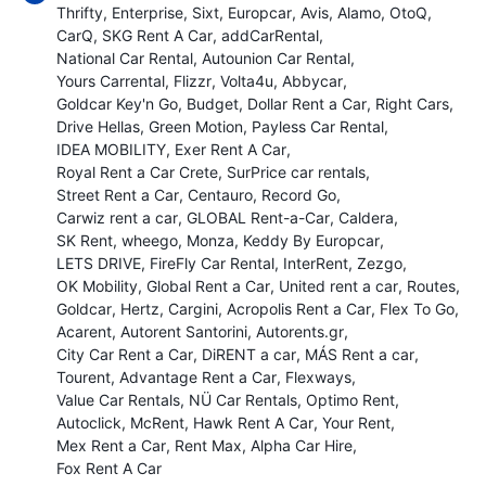
Thrifty
Enterprise
Sixt
Europcar
Avis
Alamo
OtoQ
CarQ
SKG Rent A Car
addCarRental
National Car Rental
Autounion Car Rental
Yours Carrental
Flizzr
Volta4u
Abbycar
Goldcar Key'n Go
Budget
Dollar Rent a Car
Right Cars
Drive Hellas
Green Motion
Payless Car Rental
IDEA MOBILITY
Exer Rent A Car
Royal Rent a Car Crete
SurPrice car rentals
Street Rent a Car
Centauro
Record Go
Carwiz rent a car
GLOBAL Rent-a-Car
Caldera
SK Rent
wheego
Monza
Keddy By Europcar
LETS DRIVE
FireFly Car Rental
InterRent
Zezgo
OK Mobility
Global Rent a Car
United rent a car
Routes
Goldcar
Hertz
Cargini
Acropolis Rent a Car
Flex To Go
Acarent
Autorent Santorini
Autorents.gr
City Car Rent a Car
DiRENT a car
MÁS Rent a car
Tourent
Advantage Rent a Car
Flexways
Value Car Rentals
NÜ Car Rentals
Optimo Rent
Autoclick
McRent
Hawk Rent A Car
Your Rent
Mex Rent a Car
Rent Max
Alpha Car Hire
Fox Rent A Car