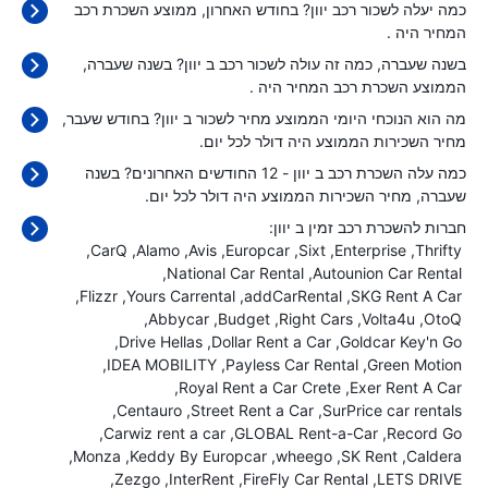
כמה יעלה לשכור רכב יוון? בחודש האחרון, ממוצע השכרת רכב
המחיר היה
.
בשנה שעברה, כמה זה עולה לשכור רכב ב יוון? בשנה שעברה,
הממוצע השכרת רכב המחיר היה
.
מה הוא הנוכחי היומי הממוצע מחיר לשכור ב יוון? בחודש שעבר,
מחיר השכירות הממוצע היה
דולר לכל יום.
כמה עלה השכרת רכב ב יוון - 12 החודשים האחרונים? בשנה
שעברה, מחיר השכירות הממוצע היה
דולר לכל יום.
חברות להשכרת רכב זמין ב יוון:
CarQ
Alamo
Avis
Europcar
Sixt
Enterprise
Thrifty
National Car Rental
Autounion Car Rental
Flizzr
Yours Carrental
addCarRental
SKG Rent A Car
Abbycar
Budget
Right Cars
Volta4u
OtoQ
Drive Hellas
Dollar Rent a Car
Goldcar Key'n Go
IDEA MOBILITY
Payless Car Rental
Green Motion
Royal Rent a Car Crete
Exer Rent A Car
Centauro
Street Rent a Car
SurPrice car rentals
Carwiz rent a car
GLOBAL Rent-a-Car
Record Go
Monza
Keddy By Europcar
wheego
SK Rent
Caldera
Zezgo
InterRent
FireFly Car Rental
LETS DRIVE