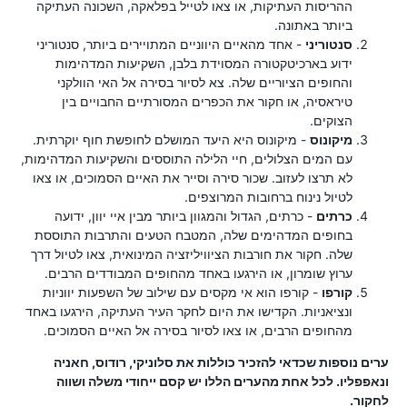
ההריסות העתיקות, או צאו לטייל בפלאקה, השכונה העתיקה
ביותר באתונה.
סנטוריני
- אחד מהאיים היווניים המתויירים ביותר, סנטוריני
ידוע בארכיטקטורה המסוידת בלבן, השקיעות המדהימות
והחופים הציוריים שלה. צא לסיור בסירה אל האי הוולקני
טיראסיה, או חקור את הכפרים המסורתיים החבויים בין
הצוקים.
מיקונוס
- מיקונוס היא היעד המושלם לחופשת חוף יוקרתית.
עם המים הצלולים, חיי הלילה התוססים והשקיעות המדהימות,
לא תרצו לעזוב. שכור סירה וסייר את האיים הסמוכים, או צאו
לטיול נינוח ברחובות המרוצפים.
כרתים
- כרתים, הגדול והמגוון ביותר מבין איי יוון, ידועה
בחופים המדהימים שלה, המטבח הטעים והתרבות התוססת
שלה. חקור את חורבות הציוויליזציה המינואית, צאו לטיול דרך
ערוץ שומרון, או הירגעו באחד מהחופים המבודדים הרבים.
קורפו
- קורפו הוא אי מקסים עם שילוב של השפעות יווניות
ונציאניות. הקדישו את היום לחקר העיר העתיקה, הירגעו באחד
מהחופים הרבים, או צאו לסיור בסירה אל האיים הסמוכים.
ערים נוספות שכדאי להזכיר כוללות את סלוניקי, רודוס, חאניה
ונאפפליו. לכל אחת מהערים הללו יש קסם ייחודי משלה ושווה
לחקור.