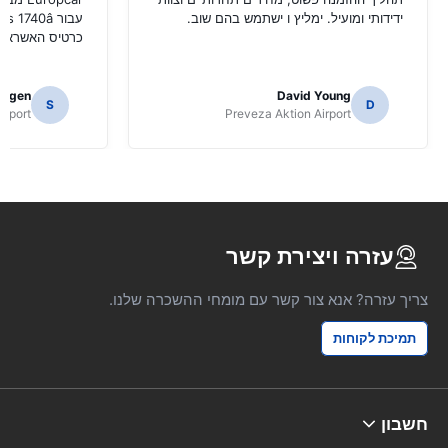
ידידותי ומועיל. ימליץ ו ישתמש בהם שוב.
כרטיס האשראי של
Eggen
David Young
S
D
irport
Preveza Aktion Airport
עזרה ויצירת קשר
צריך עזרה? אנא צור קשר עם מומחי ההשכרה שלנו.
תמיכת לקוחות
חשבון