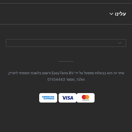
עלינו
אתר זה הוא בבעלות ומופעל על ידי EasyTerra BV ורשום בלשכת המסחר ליוורדן,
הולנד, מספר 01104443