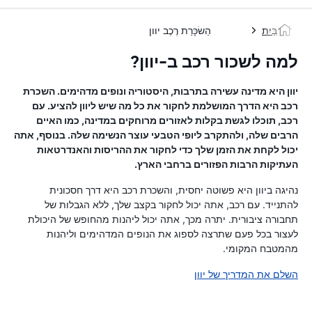
בַּיִת
הַשׂכָּרַת רֶכֶב יוון
למה לשכור רכב ב-יוון?
יוון היא מדינה עשירה בתרבות, היסטוריה ונופים מדהימים. השכרת
רכב היא הדרך המושלמת לחקור את כל מה שיש ליוון להציע. עם
רכב, תוכלו לגשת בקלות לאזורים מרוחקים במדינה, כמו האיים
הרבים שלה, ולהתקרב ליופי הטבעי עוצר הנשימה שלה. בנוסף, אתה
יכול לקחת את הזמן שלך כדי לחקור את ההריסות והאנדרטאות
העתיקות הרבות הפזורים ברחבי הארץ.
נהיגה ביוון היא פשוטה יחסית, והשכרת רכב היא דרך חסכונית
להתנייד. עם רכב, אתה יכול לחקור בקצב שלך, ללא הגבלות של
תחבורה ציבורית. יתרה מכך, אתה יכול ליהנות מהחופש של היכולת
לעצור בכל פעם שתרצה לספוג את הנופים המדהימים וליהנות
מהמטבח המקומי.
השלם את המדריך של יוון