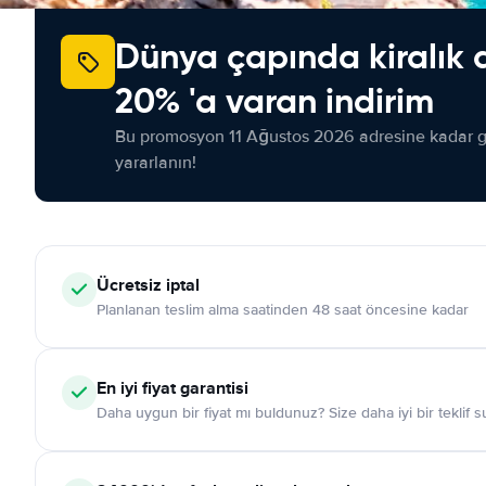
Dünya çapında kiralık 
20% 'a varan indirim
Bu promosyon 11 Ağustos 2026 adresine kadar ge
yararlanın!
Ücretsiz iptal
Planlanan teslim alma saatinden 48 saat öncesine kadar
En iyi fiyat garantisi
Daha uygun bir fiyat mı buldunuz? Size daha iyi bir teklif 