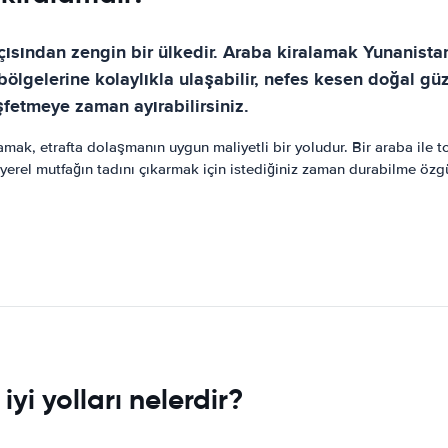
çısından zengin bir ülkedir. Araba kiralamak Yunanis
lgelerine kolaylıkla ulaşabilir, nefes kesen doğal güzel
eşfetmeye zaman ayırabilirsiniz.
mak, etrafta dolaşmanın uygun maliyetli bir yoludur. Bir araba ile t
erel mutfağın tadını çıkarmak için istediğiniz zaman durabilme özgür
yi yolları nelerdir?