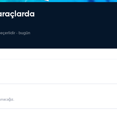
araçlarda
çerlidir - bugün
sunacağız.