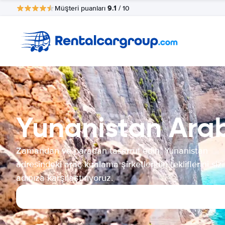
9.1
Müşteri puanları
/ 10
Yunanistan Ara
Zamandan ve paradan tasarruf edin. Yunanistan
adresindeki araç kiralama şirketlerinin tekliflerini siz
adınıza karşılaştırıyoruz.