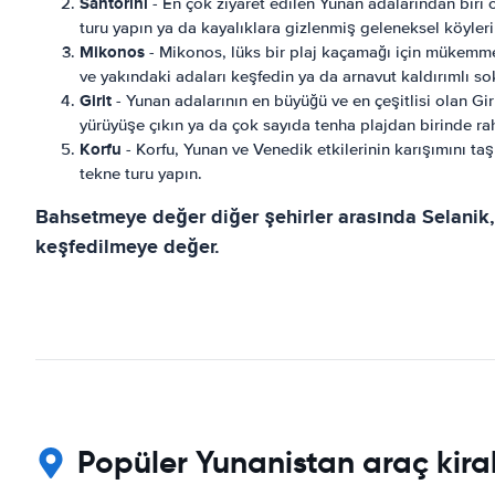
Santorini
- En çok ziyaret edilen Yunan adalarından biri 
turu yapın ya da kayalıklara gizlenmiş geleneksel köyleri
Mikonos
- Mikonos, lüks bir plaj kaçamağı için mükemmel
ve yakındaki adaları keşfedin ya da arnavut kaldırımlı sok
Girit
- Yunan adalarının en büyüğü ve en çeşitlisi olan Giri
yürüyüşe çıkın ya da çok sayıda tenha plajdan birinde rah
Korfu
- Korfu, Yunan ve Venedik etkilerinin karışımını ta
tekne turu yapın.
Bahsetmeye değer diğer şehirler arasında Selanik, 
keşfedilmeye değer.
Popüler Yunanistan araç kira