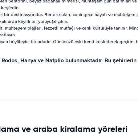
olan Santorini, beyaz badanalı mimarisi, muhteşem gün batımları ve p
 keşfedin.
 bir destinasyondur. Berrak suları, canlı gece hayatı ve muhteşem gü
aklarda keyifli bir yürüyüşe çıkın.
t, muhteşem plajları, lezzetli mutfağı ve canlı kültürüyle tanınır. Min
atlayın.
şıyan büyüleyici bir adadır. Gününüzü eski kenti keşfederek geçirin, 
Rodos, Hanya ve Nafplio bulunmaktadır. Bu şehirlerin he
lama ve araba kiralama yöreleri