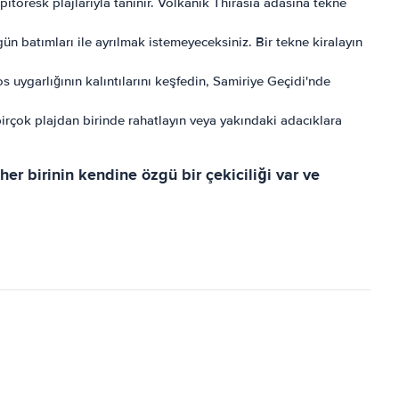
itoresk plajlarıyla tanınır. Volkanik Thirasia adasına tekne
n batımları ile ayrılmak istemeyeceksiniz. Bir tekne kiralayın
os uygarlığının kalıntılarını keşfedin, Samiriye Geçidi'nde
birçok plajdan birinde rahatlayın veya yakındaki adacıklara
r birinin kendine özgü bir çekiciliği var ve