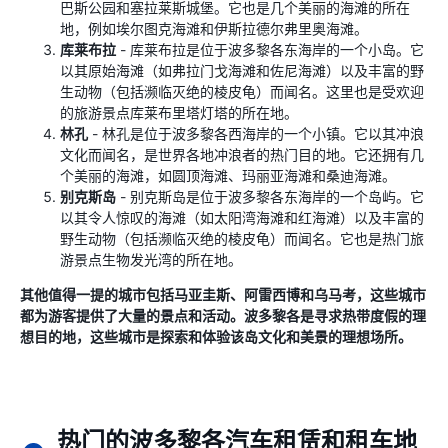
巴斯公园和塞拉莱斯城堡。它也是几个美丽的海滩的所在
地，例如埃尔图克海滩和伊斯拉德尔弗里奥海滩。
库莱布拉
- 库莱布拉是位于波多黎各东海岸的一个小岛。它
以其原始海滩（如弗拉门戈海滩和佐尼海滩）以及丰富的野
生动物（包括濒临灭绝的棱皮龟）而闻名。这里也是受欢迎
的旅游景点库莱布里塔灯塔的所在地。
林孔
- 林孔是位于波多黎各西海岸的一个小镇。它以其冲浪
文化而闻名，是世界各地冲浪者的热门目的地。它还拥有几
个美丽的海滩，如圆顶海滩、玛丽亚海滩和桑迪海滩。
别克斯岛
- 别克斯岛是位于波多黎各东海岸的一个岛屿。它
以其令人惊叹的海滩（如太阳湾海滩和红海滩）以及丰富的
野生动物（包括濒临灭绝的棱皮龟）而闻名。它也是热门旅
游景点生物发光湾的所在地。
其他值得一提的城市包括马亚圭斯、阿雷西博和乌马考，这些城市
都为游客提供了大量的景点和活动。波多黎各是寻求热带度假的理
想目的地，这些城市是探索和体验该岛文化和美景的理想场所。
热门的波多黎各汽车租赁和租车地