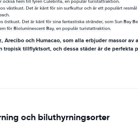
ckså hem till fyren Culebrita, en populär turistattraktion.
s västkust. Det är känt för sin surfkultur och är ett populärt resmål 
each.
s östkust. Det är känt för sina fantastiska stränder, som Sun Bay Be
 för Bioluminescent Bay, en populär turistattraktion.
 Arecibo och Humacao, som alla erbjuder massor av att
en tropisk tillflyktsort, och dessa städer är de perfekta
rning och biluthyrningsorter