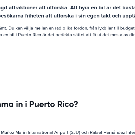
 attraktioner att utforska. Att hyra en bil är det bästa 
 besökarna friheten att utforska i sin egen takt och upp
mt. Du kan välja mellan en rad olika fordon, från lyxbilar till budg
a en bil i Puerto Rico är det perfekta sättet att få ut det mesta av di
ma in i Puerto Rico?
is Muñoz Marín International Airport (SJU) och Rafael Hernández Inte