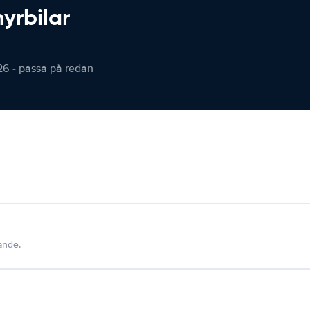
hyrbilar
26 - passa på redan
dande.