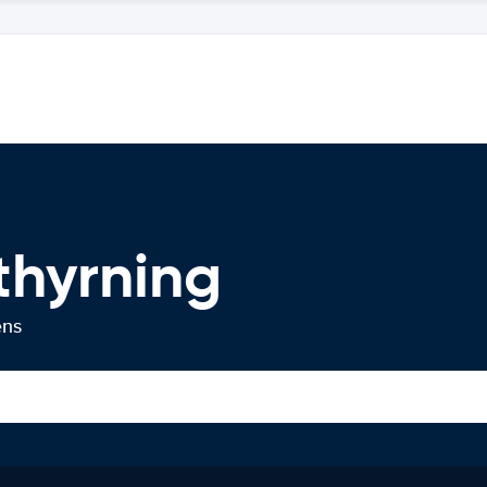
thyrning
ens