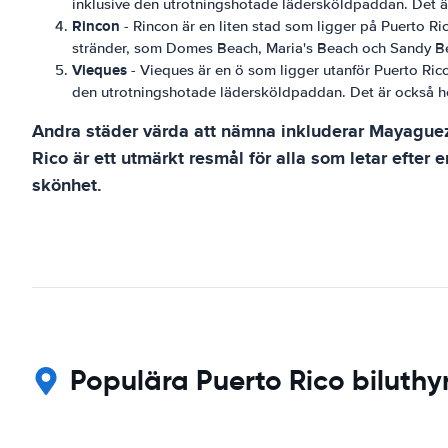
inklusive den utrotningshotade lädersköldpaddan. Det är o
Rincon
- Rincon är en liten stad som ligger på Puerto Rico
stränder, som Domes Beach, Maria's Beach och Sandy B
Vieques
- Vieques är en ö som ligger utanför Puerto Rico
den utrotningshotade lädersköldpaddan. Det är också hem
Andra städer värda att nämna inkluderar Mayaguez,
Rico är ett utmärkt resmål för alla som letar efter 
skönhet.
Populära Puerto Rico biluthy