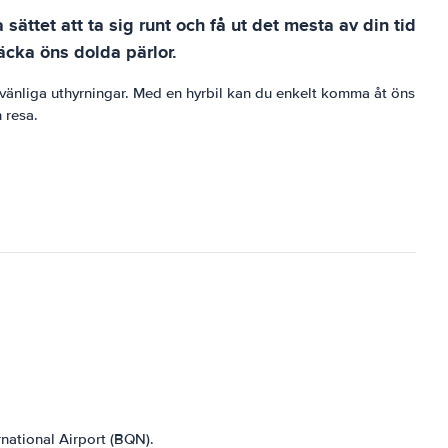
sättet att ta sig runt och få ut det mesta av din tid
täcka öns dolda pärlor.
etvänliga uthyrningar. Med en hyrbil kan du enkelt komma åt öns
n resa.
rnational Airport (BQN).