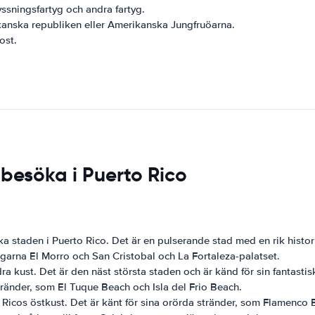
ssningsfartyg och andra fartyg.
kanska republiken eller Amerikanska Jungfruöarna.
ost.
 besöka i Puerto Rico
 staden i Puerto Rico. Det är en pulserande stad med en rik histori
ngarna El Morro och San Cristobal och La Fortaleza-palatset.
ra kust. Det är den näst största staden och är känd för sin fantasti
stränder, som El Tuque Beach och Isla del Frio Beach.
o Ricos östkust. Det är känt för sina orörda stränder, som Flamenco 