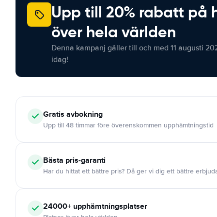
Upp till 20% rabatt på 
över hela världen
Denna kampanj gäller till och med 11 augusti 20
idag!
Gratis
avbokning
Upp till 48 timmar före överenskommen upphämtningstid
Bästa pris-garanti
Har du hittat ett bättre pris? Då ger vi dig ett bättre erbju
24000+
upphämtningsplatser