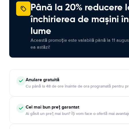
Până la 20% reducere l
închirierea de mașini î
lume
Această promoție este valabilă până la 11 august
ea astăzi!
Anulare gratuită
Cu până la 48 de ore înainte de ora programată pentru pr
Cel mai bun preț garantat
Ai găsit un preț mai bun? Îți vom face o ofertă mai avantaj