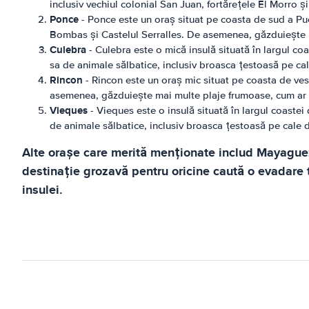
inclusiv vechiul colonial San Juan, fortărețele El Morro ș
Ponce
- Ponce este un oraș situat pe coasta de sud a Pue
Bombas și Castelul Serralles. De asemenea, găzduiește mai
Culebra
- Culebra este o mică insulă situată în largul co
sa de animale sălbatice, inclusiv broasca țestoasă pe cal
Rincon
- Rincon este un oraș mic situat pe coasta de vest
asemenea, găzduiește mai multe plaje frumoase, cum ar
Vieques
- Vieques este o insulă situată în largul coaste
de animale sălbatice, inclusiv broasca țestoasă pe cale 
Alte orașe care merită menționate includ Mayaguez, 
destinație grozavă pentru oricine caută o evadare t
insulei.