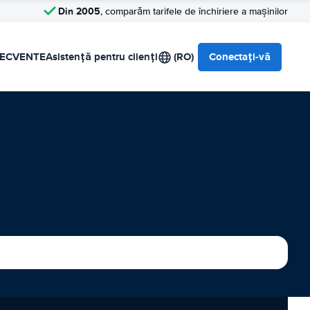
Din 2005
, comparăm tarifele de închiriere a mașinilor
RECVENTE
Asistență pentru clienți
(RO)
Conectați-vă