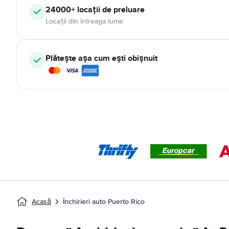
24000+ locații de preluare
Locații din întreaga lume
Plătește așa cum ești obișnuit
Acasă
Închirieri auto Puerto Rico