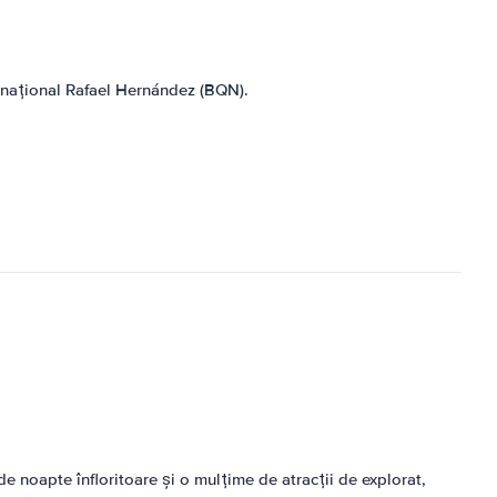
ernațional Rafael Hernández (BQN).
de noapte înfloritoare și o mulțime de atracții de explorat,