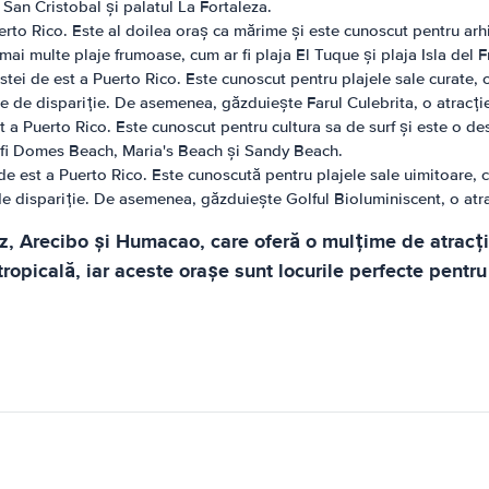
i San Cristobal și palatul La Fortaleza.
rto Rico. Este al doilea oraș ca mărime și este cunoscut pentru arh
 multe plaje frumoase, cum ar fi plaja El Tuque și plaja Isla del F
astei de est a Puerto Rico. Este cunoscut pentru plajele sale curate
e de dispariție. De asemenea, găzduiește Farul Culebrita, o atracție
 a Puerto Rico. Este cunoscut pentru cultura sa de surf și este o de
 fi Domes Beach, Maria's Beach și Sandy Beach.
i de est a Puerto Rico. Este cunoscută pentru plajele sale uimitoare
de dispariție. De asemenea, găzduiește Golful Bioluminiscent, o atra
Arecibo și Humacao, care oferă o mulțime de atracții și
ropicală, iar aceste orașe sunt locurile perfecte pentr