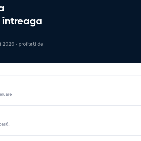
a
n întreaga
 2026 - profitați de
eluare
oasă.