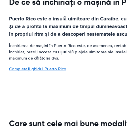
De ce să închiriați o mașină în 
Puerto Rico este o insulă uimitoare din Caraibe, c
și de a profita la maximum de timpul dumneavoastră 
în propriul ritm și de a descoperi nestematele ascu
Închirierea de mașini în Puerto Rico este, de asemenea, rentabi
închiriat, puteți accesa cu ușurință plajele uimitoare ale insule
maximum de călătoria dvs.
Completați ghidul Puerto Rico
Care sunt cele mai bune modalită