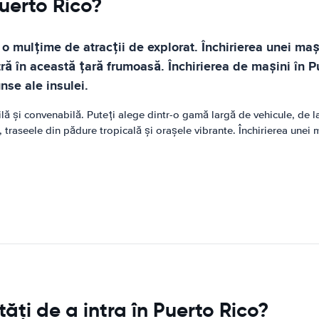
Puerto Rico?
u o mulțime de atracții de explorat. Închirierea unei m
în această țară frumoasă. Închirierea de mașini în Puer
nse ale insulei.
lă și convenabilă. Puteți alege dintr-o gamă largă de vehicule, de 
i, traseele din pădure tropicală și orașele vibrante. Închirierea unei
ți de a intra în Puerto Rico?