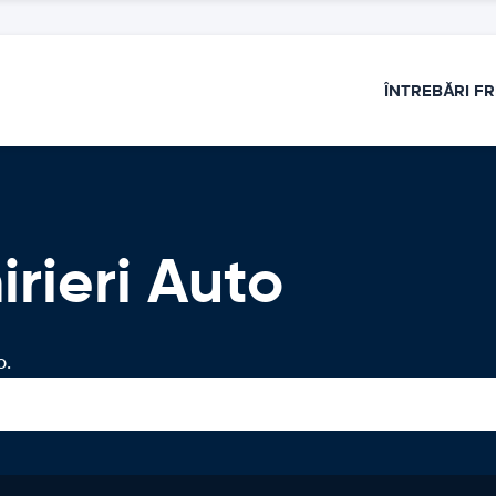
ÎNTREBĂRI F
irieri Auto
o.