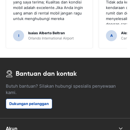
yang saya terima; Kualitas dan kondisi
Tidak ada ke
mobil adalah excelente.Jika Anda ingin
kendaraan di
uang aman di rental mobil jangan ragu
rumit dan d
untuk menghubungi mereka
menyelesaika
dengan cara y
Isaias Alberto Beltran
Alex
I
A
Orlando International Airport
Cancu
Bantuan dan kontak
Butuh bantuan? Silakan hubungi spesialis penyewaan
kami.
Dukungan pelanggan
Akun