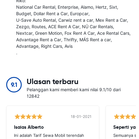
Riko:
National Car Rental
Enterprise
Alamo
Hertz
Sixt
Budget
Dollar Rent a Car
Europcar
U-Save Auto Rental
Carwiz rent a car
Mex Rent a Car
Zezgo
Routes
ACE Rent A Car
NÜ Car Rentals
Nextcar
Green Motion
Fox Rent A Car
Ace Rental Cars
Advantage Rent a Car
Thrifty
MÁS Rent a car
Advantage
Right Cars
Avis
.
Ulasan terbaru
9.1
Pelanggan kami memberi kami nilai 9.1/10 dari
12842
18-01-2021
Isaias Alberto
Seperti yan
Ini adalah Tarif Sewa Mobil terendah
Semuanya sep