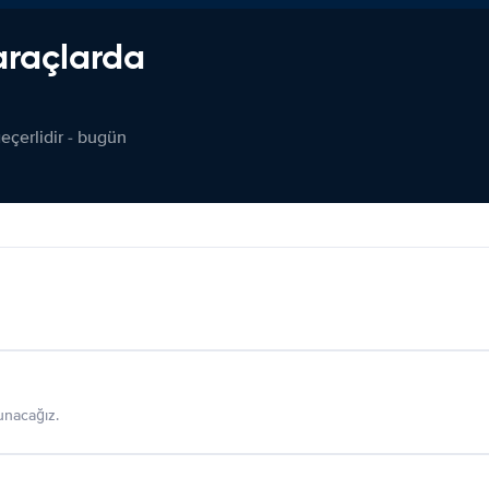
araçlarda
çerlidir - bugün
sunacağız.