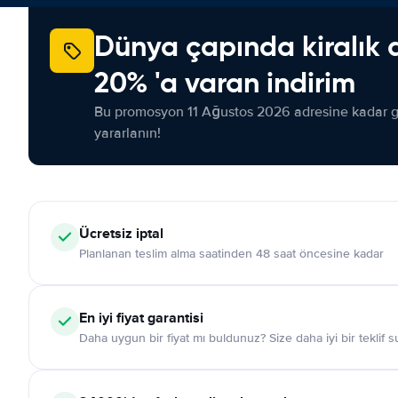
Dünya çapında kiralık 
20% 'a varan indirim
Bu promosyon 11 Ağustos 2026 adresine kadar ge
yararlanın!
Ücretsiz iptal
Planlanan teslim alma saatinden 48 saat öncesine kadar
En iyi fiyat garantisi
Daha uygun bir fiyat mı buldunuz? Size daha iyi bir teklif 