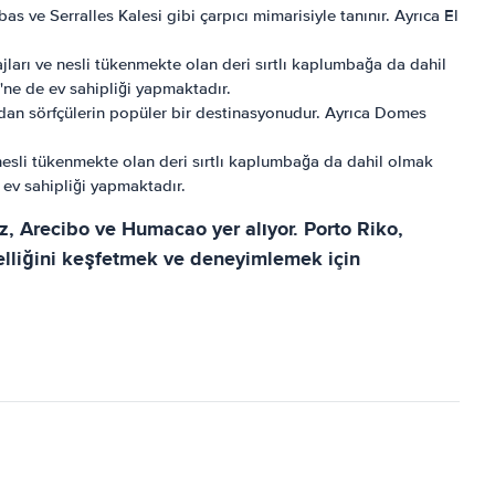
s ve Serralles Kalesi gibi çarpıcı mimarisiyle tanınır. Ayrıca El
jları ve nesli tükenmekte olan deri sırtlı kaplumbağa da dahil
'ne de ev sahipliği yapmaktadır.
ından sörfçülerin popüler bir destinasyonudur. Ayrıca Domes
nesli tükenmekte olan deri sırtlı kaplumbağa da dahil olmak
 ev sahipliği yapmaktadır.
z, Arecibo ve Humacao yer alıyor. Porto Riko,
zelliğini keşfetmek ve deneyimlemek için