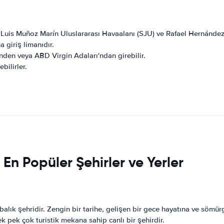
r: Luis Muñoz Marín Uluslararası Havaalanı (SJU) ve Rafael Hernánde
 giriş limanıdır.
nden veya ABD Virgin Adaları'ndan girebilir.
bilirler.
En Popüler Şehirler ve Yerler
balık şehridir. Zengin bir tarihe, gelişen bir gece hayatına ve sö
ek pek çok turistik mekana sahip canlı bir şehirdir.