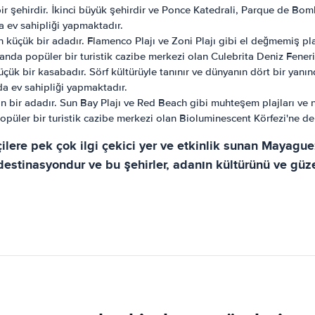
r şehirdir. İkinci büyük şehirdir ve Ponce Katedrali, Parque de Bomba
da ev sahipliği yapmaktadır.
 küçük bir adadır. Flamenco Plajı ve Zoni Plajı gibi el değmemiş pla
anda popüler bir turistik cazibe merkezi olan Culebrita Deniz Feneri
küçük bir kasabadır. Sörf kültürüyle tanınır ve dünyanın dört bir yan
 da ev sahipliği yapmaktadır.
n bir adadır. Sun Bay Plajı ve Red Beach gibi muhteşem plajları ve 
opüler bir turistik cazibe merkezi olan Bioluminescent Körfezi'ne de
ilere pek çok ilgi çekici yer ve etkinlik sunan Mayague
 destinasyondur ve bu şehirler, adanın kültürünü ve gü