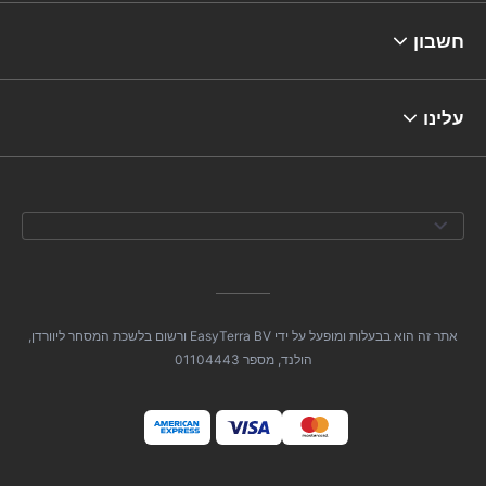
חשבון
עלינו
אתר זה הוא בבעלות ומופעל על ידי EasyTerra BV ורשום בלשכת המסחר ליוורדן,
הולנד, מספר 01104443