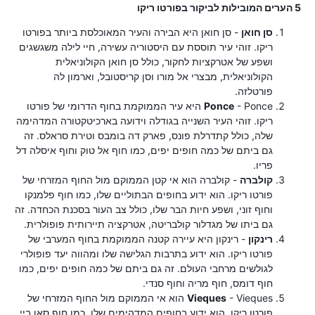
5 הערים המובילות לביקור בפורטו ריקו
סן חואן
- סן חואן היא הבירה והעיר המאוכלסת ביותר בפורטו
ריקו. זוהי עיר תוססת עם היסטוריה עשירה, חיי לילה משגשגים
ושפע של אטרקציות לחקור, כולל סן חואן הקולוניאלית
הקולוניאלית, מבצרי אל מורו וסן קריסטובל, וארמון לה
פורטלזה.
Ponce
- Ponce היא עיר הממוקמת בחוף הדרומי של פורטו
ריקו. זוהי העיר השנייה בגודלה וידועה בארכיטקטורה המדהימה
שלה, כולל קתדרלת פונס, פארק דה בומבס וטירת סראלס. זה
גם ביתם של כמה חופים יפים, כמו חוף אל טוק וחוף איסלה דל
פריו.
קולברה
- קולברה הוא אי קטן הממוקם מול החוף המזרחי של
פורטו ריקו. הוא ידוע בחופים הבתוליים שלו, כמו חוף פלמנקו
וחוף זוני, ושפע חיות הבר שלו, כולל צב העור בסכנת הכחדה. זה
גם ביתו של מגדלור קולבריטה, אטרקציה תיירותית פופולרית.
רינקון
- רינקון היא עיירה קטנה הממוקמת בחוף המערבי של
פורטו ריקו. הוא ידוע בתרבות הגלישה שלו ומהווה יעד פופולרי
לגולשים מרחבי העולם. זה גם ביתם של כמה חופים יפים, כמו
חוף דומס, חוף מריה וחוף סנדי.
Vieques
- Vieques הוא אי הממוקם מול החוף המזרחי של
פורטו ריקו. הוא ידוע בחופים המדהימים שלו, כמו חוף סאן ביי