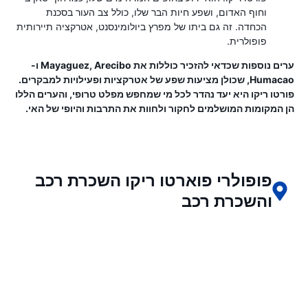
וחוף האדום, ושפע חיות הבר שלו, כולל צב העור בסכנת
הכחדה. זה גם ביתו של מפרץ ביולומינסנט, אטרקציה תיירותית
פופולרית.
ערים נוספות שכדאי להזכיר כוללות את Mayaguez, Arecibo ו-
Humacao, שכולן מציעות שפע של אטרקציות ופעילויות למבקרים.
פורטו ריקו היא יעד נהדר לכל מי שמחפש מפלט טרופי, והערים הללו
הן המקומות המושלמים לחקור ולחוות את התרבות והיופי של האי.
פופולרי פוארטו ריקו השכרת רכב
והשכרת רכב