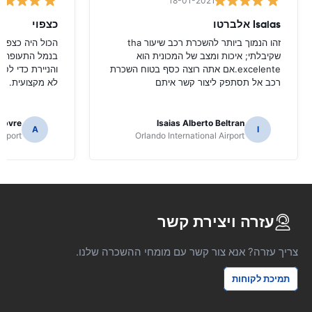
18-01-2021
Isaias אלברטו
כצפוי
זהו הנמוך ביותר להשכרת רכב שיעור tha
הכול היה כצפוי
שקיבלתי; איכות ומצב של המכונית הוא
בנמל התעופה ש
excelente.אם אתה רוצה כסף בטוח השכרת
והניירת כדי לס
רכב אל תסתפק ליצור קשר איתם
לא מקצועית.
ebvre
Isaias Alberto Beltran
A
I
irport
Orlando International Airport
עזרה ויצירת קשר
צריך עזרה? אנא צור קשר עם מומחי ההשכרה שלנו.
תמיכת לקוחות