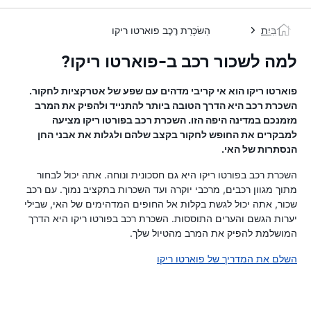
בַּיִת
הַשׂכָּרַת רֶכֶב פוארטו ריקו
למה לשכור רכב ב-פוארטו ריקו?
פוארטו ריקו הוא אי קריבי מדהים עם שפע של אטרקציות לחקור.
השכרת רכב היא הדרך הטובה ביותר להתנייד ולהפיק את המרב
מזמנכם במדינה היפה הזו. השכרת רכב בפורטו ריקו מציעה
למבקרים את החופש לחקור בקצב שלהם ולגלות את אבני החן
הנסתרות של האי.
השכרת רכב בפורטו ריקו היא גם חסכונית ונוחה. אתה יכול לבחור
מתוך מגוון רכבים, מרכבי יוקרה ועד השכרות בתקציב נמוך. עם רכב
שכור, אתה יכול לגשת בקלות אל החופים המדהימים של האי, שבילי
יערות הגשם והערים התוססות. השכרת רכב בפורטו ריקו היא הדרך
המושלמת להפיק את המרב מהטיול שלך.
השלם את המדריך של פוארטו ריקו