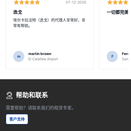
07-12-2020
迭戈
一切都完美
埃尔卡拉法特（迭戈）的代理人非常好，非
常有帮助。
martin brown
Fern
m
F
El Calafate Airport
Santi
帮助和联系
需要帮助？请联系我们的租赁专家。
客户支持