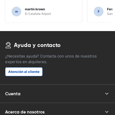
martin brown
Fern
m
F
El Calafate Airport
Santi
Ayuda y contacto
¿Necesitas ayuda? Contacta con unos de nuestros
expertos en alquileres.
Atención al cliente
Cuenta
Acerca de nosotros