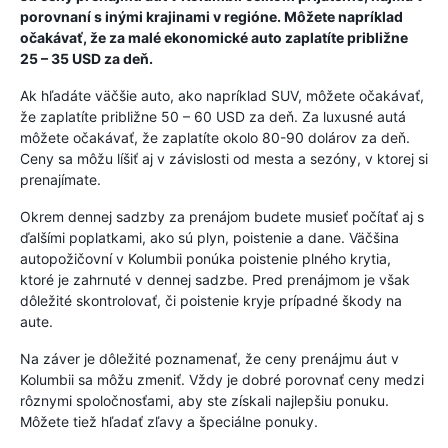
porovnaní s inými krajinami v regióne. Môžete napríklad
očakávať, že za malé ekonomické auto zaplatíte približne
25 – 35 USD za deň.
Ak hľadáte väčšie auto, ako napríklad SUV, môžete očakávať,
že zaplatíte približne 50 – 60 USD za deň. Za luxusné autá
môžete očakávať, že zaplatíte okolo 80-90 dolárov za deň.
Ceny sa môžu líšiť aj v závislosti od mesta a sezóny, v ktorej si
prenajímate.
Okrem dennej sadzby za prenájom budete musieť počítať aj s
ďalšími poplatkami, ako sú plyn, poistenie a dane. Väčšina
autopožičovní v Kolumbii ponúka poistenie plného krytia,
ktoré je zahrnuté v dennej sadzbe. Pred prenájmom je však
dôležité skontrolovať, či poistenie kryje prípadné škody na
aute.
Na záver je dôležité poznamenať, že ceny prenájmu áut v
Kolumbii sa môžu zmeniť. Vždy je dobré porovnať ceny medzi
rôznymi spoločnosťami, aby ste získali najlepšiu ponuku.
Môžete tiež hľadať zľavy a špeciálne ponuky.