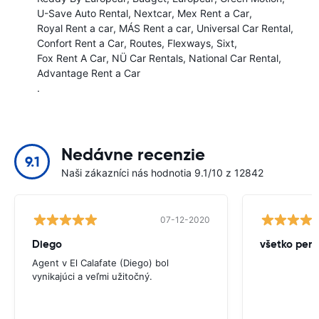
U-Save Auto Rental
Nextcar
Mex Rent a Car
Royal Rent a car
MÁS Rent a car
Universal Car Rental
Confort Rent a Car
Routes
Flexways
Sixt
Fox Rent A Car
NÜ Car Rentals
National Car Rental
Advantage Rent a Car
.
Nedávne recenzie
9.1
Naši zákazníci nás hodnotia 9.1/10 z 12842
07-12-2020
Diego
všetko perf
Agent v El Calafate (Diego) bol
vynikajúci a veľmi užitočný.