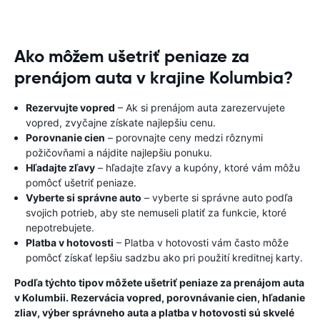
Ako môžem ušetriť peniaze za
prenájom auta v krajine Kolumbia?
Rezervujte vopred
– Ak si prenájom auta zarezervujete
vopred, zvyčajne získate najlepšiu cenu.
Porovnanie cien
– porovnajte ceny medzi rôznymi
požičovňami a nájdite najlepšiu ponuku.
Hľadajte zľavy
– hľadajte zľavy a kupóny, ktoré vám môžu
pomôcť ušetriť peniaze.
Vyberte si správne auto
– vyberte si správne auto podľa
svojich potrieb, aby ste nemuseli platiť za funkcie, ktoré
nepotrebujete.
Platba v hotovosti
– Platba v hotovosti vám často môže
pomôcť získať lepšiu sadzbu ako pri použití kreditnej karty.
Podľa týchto tipov môžete ušetriť peniaze za prenájom auta
v Kolumbii. Rezervácia vopred, porovnávanie cien, hľadanie
zliav, výber správneho auta a platba v hotovosti sú skvelé