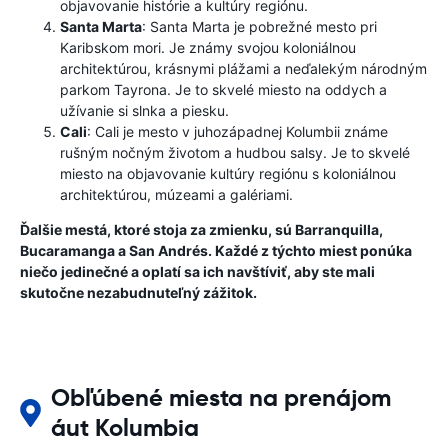
objavovanie histórie a kultúry regiónu.
Santa Marta
: Santa Marta je pobrežné mesto pri
Karibskom mori. Je známy svojou koloniálnou
architektúrou, krásnymi plážami a neďalekým národným
parkom Tayrona. Je to skvelé miesto na oddych a
užívanie si slnka a piesku.
Cali
: Cali je mesto v juhozápadnej Kolumbii známe
rušným nočným životom a hudbou salsy. Je to skvelé
miesto na objavovanie kultúry regiónu s koloniálnou
architektúrou, múzeami a galériami.
Ďalšie mestá, ktoré stoja za zmienku, sú Barranquilla,
Bucaramanga a San Andrés. Každé z týchto miest ponúka
niečo jedinečné a oplatí sa ich navštíviť, aby ste mali
skutočne nezabudnuteľný zážitok.
Obľúbené miesta na prenájom
áut Kolumbia