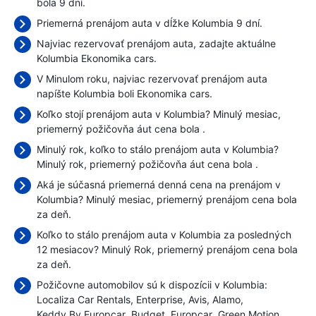
bola 9 dní.
Priemerná prenájom auta v dĺžke Kolumbia 9 dní.
Najviac rezervovať prenájom auta, zadajte aktuálne
Kolumbia Ekonomika cars.
V Minulom roku, najviac rezervovať prenájom auta
napíšte Kolumbia boli Ekonomika cars.
Koľko stojí prenájom auta v Kolumbia? Minulý mesiac,
priemerný požičovňa áut cena bola
.
Minulý rok, koľko to stálo prenájom auta v Kolumbia?
Minulý rok, priemerný požičovňa áut cena bola
.
Aká je súčasná priemerná denná cena na prenájom v
Kolumbia? Minulý mesiac, priemerný prenájom cena bola
za deň.
Koľko to stálo prenájom auta v Kolumbia za posledných
12 mesiacov? Minulý Rok, priemerný prenájom cena bola
za deň.
Požičovne automobilov sú k dispozícii v Kolumbia:
Localiza Car Rentals
Enterprise
Avis
Alamo
Keddy By Europcar
Budget
Europcar
Green Motion