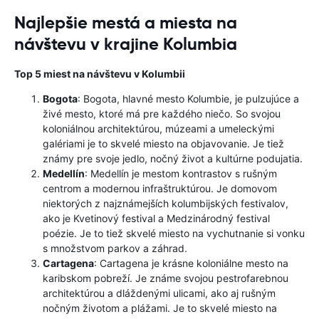
Najlepšie mestá a miesta na
návštevu v krajine Kolumbia
Top 5 miest na návštevu v Kolumbii
Bogota
: Bogota, hlavné mesto Kolumbie, je pulzujúce a
živé mesto, ktoré má pre každého niečo. So svojou
koloniálnou architektúrou, múzeami a umeleckými
galériami je to skvelé miesto na objavovanie. Je tiež
známy pre svoje jedlo, nočný život a kultúrne podujatia.
Medellín
: Medellín je mestom kontrastov s rušným
centrom a modernou infraštruktúrou. Je domovom
niektorých z najznámejších kolumbijských festivalov,
ako je Kvetinový festival a Medzinárodný festival
poézie. Je to tiež skvelé miesto na vychutnanie si vonku
s množstvom parkov a záhrad.
Cartagena
: Cartagena je krásne koloniálne mesto na
karibskom pobreží. Je známe svojou pestrofarebnou
architektúrou a dláždenými ulicami, ako aj rušným
nočným životom a plážami. Je to skvelé miesto na