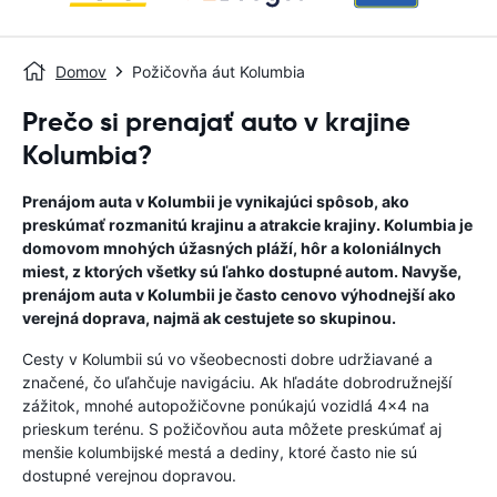
Domov
Požičovňa áut Kolumbia
Prečo si prenajať auto v krajine
Kolumbia?
Prenájom auta v Kolumbii je vynikajúci spôsob, ako
preskúmať rozmanitú krajinu a atrakcie krajiny. Kolumbia je
domovom mnohých úžasných pláží, hôr a koloniálnych
miest, z ktorých všetky sú ľahko dostupné autom. Navyše,
prenájom auta v Kolumbii je často cenovo výhodnejší ako
verejná doprava, najmä ak cestujete so skupinou.
Cesty v Kolumbii sú vo všeobecnosti dobre udržiavané a
značené, čo uľahčuje navigáciu. Ak hľadáte dobrodružnejší
zážitok, mnohé autopožičovne ponúkajú vozidlá 4x4 na
prieskum terénu. S požičovňou auta môžete preskúmať aj
menšie kolumbijské mestá a dediny, ktoré často nie sú
dostupné verejnou dopravou.