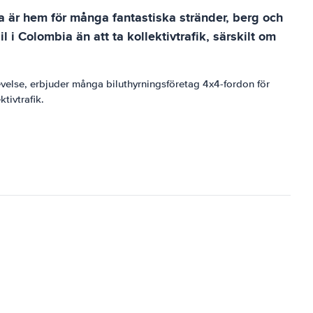
bia är hem för många fantastiska stränder, berg och
l i Colombia än att ta kollektivtrafik, särskilt om
levelse, erbjuder många biluthyrningsföretag 4x4-fordon för
tivtrafik.