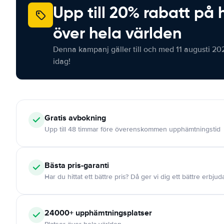
Upp till 20% rabatt på 
över hela världen
Denna kampanj gäller till och med 11 augusti 20
idag!
Gratis
avbokning
Upp till 48 timmar före överenskommen upphämtningstid
Bästa pris-garanti
Har du hittat ett bättre pris? Då ger vi dig ett bättre erbju
24000+
upphämtningsplatser