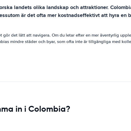
utforska landets olika landskap och attraktioner. Colom
Dessutom är det ofta mer kostnadseffektivt att hyra en bi
t gör det lätt att navigera. Om du letar efter en mer äventyrlig upp
ias mindre städer och byar, som ofta inte är tillgängliga med kollek
mma in i Colombia?