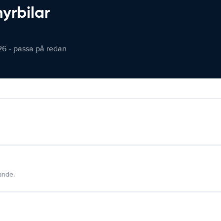
hyrbilar
26 - passa på redan
dande.