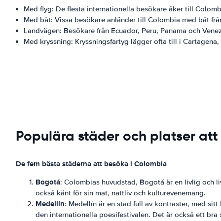
Med flyg: De flesta internationella besökare åker till Colomb
Med båt: Vissa besökare anländer till Colombia med båt frå
Landvägen: Besökare från Ecuador, Peru, Panama och Venezu
Med kryssning: Kryssningsfartyg lägger ofta till i Cartagena
Populära städer och platser at
De fem bästa städerna att besöka i Colombia
Bogotá
: Colombias huvudstad, Bogotá är en livlig och liv
också känt för sin mat, nattliv och kulturevenemang.
Medellín
: Medellín är en stad full av kontraster, med si
den internationella poesifestivalen. Det är också ett bra