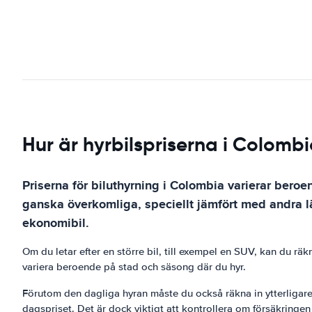
Hur är hyrbilspriserna i Colomb
Priserna för biluthyrning i Colombia varierar beroe
ganska överkomliga, speciellt jämfört med andra lä
ekonomibil.
Om du letar efter en större bil, till exempel en SUV, kan du r
variera beroende på stad och säsong där du hyr.
Förutom den dagliga hyran måste du också räkna in ytterligare a
dagspriset. Det är dock viktigt att kontrollera om försäkringen