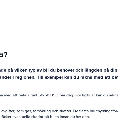
ia?
nde på vilken typ av bil du behöver och längden på din 
nder i regionen. Till exempel kan du räkna med att bet
äkna med att betala runt 50-60 USD per dag. För lyxbilar kan du rä
vgifter, som gas, försäkring och skatter. De flesta biluthyrningsför
 täcker eventuella skador på bilen innan du hyr den.