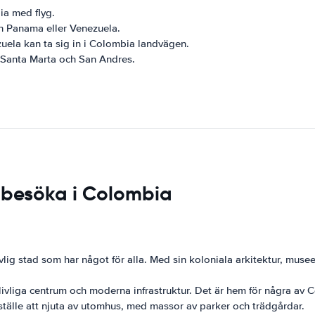
ia med flyg.
n Panama eller Venezuela.
ela kan ta sig in i Colombia landvägen.
, Santa Marta och San Andres.
t besöka i Colombia
lig stad som har något för alla. Med sin koloniala arkitektur, museer 
tt livliga centrum och moderna infrastruktur. Det är hem för några a
 ställe att njuta av utomhus, med massor av parker och trädgårdar.