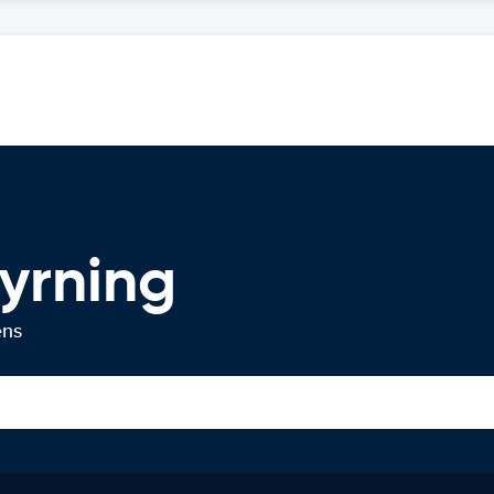
yrning
ens