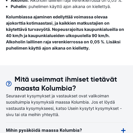
Alkoholi:
Alkoholin laillinen raja verenkierrossa on 0,05 %.
Puhelin:
puhelimen käyttö ajon aikana on kiellettyä.
Kolumbiassa ajaminen edellyttää voimassa olevaa
ajokorttia kotimaastasi, ja kaikkien matkustajien on
käytettävä turvavyötä. Nopeusrajoitus kaupunkialueilla on
40 km/h ja kaupunkialueiden ulkopuolella 90 km/h.
Alkoholin laillinen raja verenkierrossa on 0,05 %. Lisäksi
puhelimen käyttö ajon aikana on kielletty.
Mitä useimmat ihmiset tietävät
maasta Kolumbia?
Seuraavat kysymykset ja vastaukset ovat valikoiman
suosituimpia kysymyksiä maassa Kolumbia. Jos et löydä
vastausta kysymykseesi, katso Usein kysytyt kysymykset -
sivu tai ota meihin yhteyttä.
Mihin pysäköidä maassa Kolumbia?