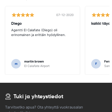
07-12-2020
Diego
kaikki täyde
Agentti El Calafate (Diego) oli
erinomainen ja erittäin hyödyllinen.
martin brown
Fern
m
F
El Calafate Airport
Santi
Tuki ja yhteystiedot
Tarvitsetko apua? Ota yhteyttä vuokrausalan