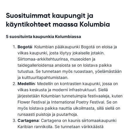
Suosituimmat kaupungit ja
käyntikohteet maassa Kolumbia
5 suosituinta kaupunkia Kolumbiassa
Bogotá
: Kolumbian pääkaupunki Bogotá on eloisa ja
vilkas kaupunki, josta löytyy jokaiselle jotakin.
Siirtomaa-arkkitehtuurinsa, museoiden ja
taidegallerioidensa ansiosta se on loistava paikka
tutustua. Se tunnetaan myös ruoastaan, yöelämästään
ja kulttuuritapahtumistaan.
Medellín
: Medellín on kontrastien kaupunki, jossa on
vilkas keskusta ja moderni infrastruktuuri. Siellä
järjestetään Kolumbian tunnetuimpia festivaaleja, kuten
Flower Festival ja International Poetry Festival. Se on
myös loistava paikka nauttia ulkoilmasta, sillä siellä on
runsaasti puistoja ja puutarhoja.
Cartagena
: Cartagena on kaunis siirtomaakaupunki
Karibian rannikolla. Se tunnetaan värikkäästä