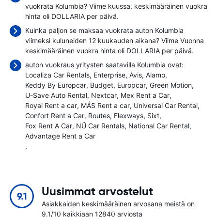
vuokrata Kolumbia? Viime kuussa, keskimääräinen vuokra
hinta oli
DOLLARIA per päivä.
Kuinka paljon se maksaa vuokrata auton Kolumbia
viimeksi kuluneiden 12 kuukauden aikana? Viime Vuonna
keskimääräinen vuokra hinta oli
DOLLARIA per päivä.
auton vuokraus yritysten saatavilla Kolumbia ovat:
Localiza Car Rentals
Enterprise
Avis
Alamo
Keddy By Europcar
Budget
Europcar
Green Motion
U-Save Auto Rental
Nextcar
Mex Rent a Car
Royal Rent a car
MÁS Rent a car
Universal Car Rental
Confort Rent a Car
Routes
Flexways
Sixt
Fox Rent A Car
NÜ Car Rentals
National Car Rental
Advantage Rent a Car
.
Uusimmat arvostelut
9.1
Asiakkaiden keskimääräinen arvosana meistä on
9.1/10 kaikkiaan 12840 arviosta