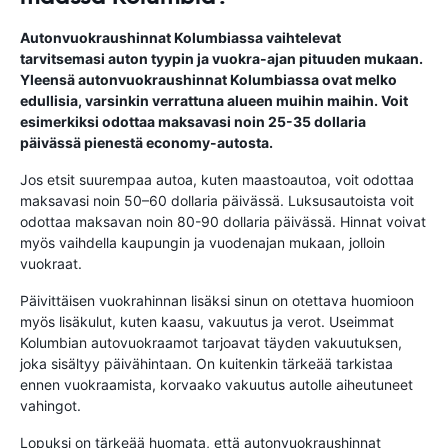
Autonvuokraushinnat Kolumbiassa vaihtelevat
tarvitsemasi auton tyypin ja vuokra-ajan pituuden mukaan.
Yleensä autonvuokraushinnat Kolumbiassa ovat melko
edullisia, varsinkin verrattuna alueen muihin maihin. Voit
esimerkiksi odottaa maksavasi noin 25-35 dollaria
päivässä pienestä economy-autosta.
Jos etsit suurempaa autoa, kuten maastoautoa, voit odottaa
maksavasi noin 50–60 dollaria päivässä. Luksusautoista voit
odottaa maksavan noin 80-90 dollaria päivässä. Hinnat voivat
myös vaihdella kaupungin ja vuodenajan mukaan, jolloin
vuokraat.
Päivittäisen vuokrahinnan lisäksi sinun on otettava huomioon
myös lisäkulut, kuten kaasu, vakuutus ja verot. Useimmat
Kolumbian autovuokraamot tarjoavat täyden vakuutuksen,
joka sisältyy päivähintaan. On kuitenkin tärkeää tarkistaa
ennen vuokraamista, korvaako vakuutus autolle aiheutuneet
vahingot.
Lopuksi on tärkeää huomata, että autonvuokraushinnat