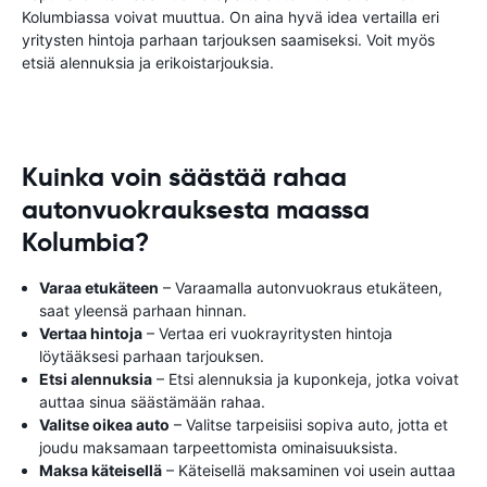
Kolumbiassa voivat muuttua. On aina hyvä idea vertailla eri
yritysten hintoja parhaan tarjouksen saamiseksi. Voit myös
etsiä alennuksia ja erikoistarjouksia.
Kuinka voin säästää rahaa
autonvuokrauksesta maassa
Kolumbia?
Varaa etukäteen
– Varaamalla autonvuokraus etukäteen,
saat yleensä parhaan hinnan.
Vertaa hintoja
– Vertaa eri vuokrayritysten hintoja
löytääksesi parhaan tarjouksen.
Etsi alennuksia
– Etsi alennuksia ja kuponkeja, jotka voivat
auttaa sinua säästämään rahaa.
Valitse oikea auto
– Valitse tarpeisiisi sopiva auto, jotta et
joudu maksamaan tarpeettomista ominaisuuksista.
Maksa käteisellä
– Käteisellä maksaminen voi usein auttaa