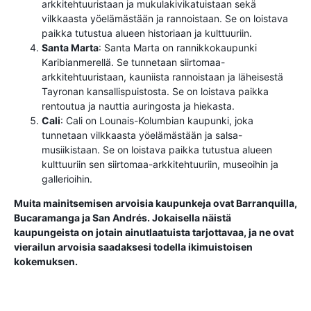
arkkitehtuuristaan ​​ja mukulakivikatuistaan ​​sekä
vilkkaasta yöelämästään ja rannoistaan. Se on loistava
paikka tutustua alueen historiaan ja kulttuuriin.
Santa Marta
: Santa Marta on rannikkokaupunki
Karibianmerellä. Se tunnetaan siirtomaa-
arkkitehtuuristaan, kauniista rannoistaan ​​ja läheisestä
Tayronan kansallispuistosta. Se on loistava paikka
rentoutua ja nauttia auringosta ja hiekasta.
Cali
: Cali on Lounais-Kolumbian kaupunki, joka
tunnetaan vilkkaasta yöelämästään ja salsa-
musiikistaan. Se on loistava paikka tutustua alueen
kulttuuriin sen siirtomaa-arkkitehtuuriin, museoihin ja
gallerioihin.
Muita mainitsemisen arvoisia kaupunkeja ovat Barranquilla,
Bucaramanga ja San Andrés. Jokaisella näistä
kaupungeista on jotain ainutlaatuista tarjottavaa, ja ne ovat
vierailun arvoisia saadaksesi todella ikimuistoisen
kokemuksen.