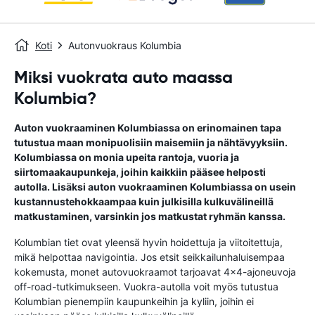
Koti
Autonvuokraus Kolumbia
Miksi vuokrata auto maassa
Kolumbia?
Auton vuokraaminen Kolumbiassa on erinomainen tapa
tutustua maan monipuolisiin maisemiin ja nähtävyyksiin.
Kolumbiassa on monia upeita rantoja, vuoria ja
siirtomaakaupunkeja, joihin kaikkiin pääsee helposti
autolla. Lisäksi auton vuokraaminen Kolumbiassa on usein
kustannustehokkaampaa kuin julkisilla kulkuvälineillä
matkustaminen, varsinkin jos matkustat ryhmän kanssa.
Kolumbian tiet ovat yleensä hyvin hoidettuja ja viitoitettuja,
mikä helpottaa navigointia. Jos etsit seikkailunhaluisempaa
kokemusta, monet autovuokraamot tarjoavat 4x4-ajoneuvoja
off-road-tutkimukseen. Vuokra-autolla voit myös tutustua
Kolumbian pienempiin kaupunkeihin ja kyliin, joihin ei