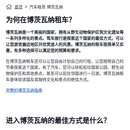
首页
汽车租赁 博茨瓦纳
为何在博茨瓦纳租车？
博茨瓦纳是一个美丽的国家，拥有从野生动物保护区到文化遗址等
一系列多样化的景点。驾车旅行是探索这个国家的最佳方式，可以
让您游览偏远地区并欣赏迷人的风景。博茨瓦纳的租车既简单又实
惠，有多种选择可以满足您的预算和要求。
在博茨瓦纳租车还可以让您自由计划自己的行程，让您按照自己的
节奏探索这个国家。有了汽车，您可以轻松前往国家公园、野生动
物保护区和其他景点，甚至可以前往邻国进行一日游。博茨瓦纳租
车是体验该国及其独特文化和景点的绝佳方式。
完整的博茨瓦纳指南
进入博茨瓦纳的最佳方式是什么？