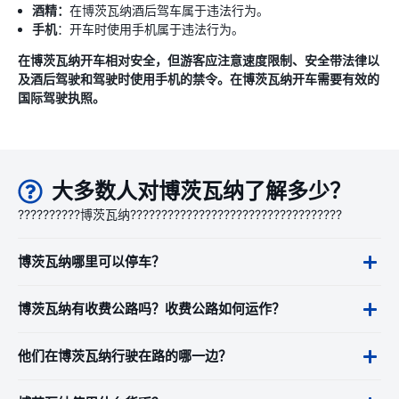
酒精：
在博茨瓦纳酒后驾车属于违法行为。
手机
：开车时使用手机属于违法行为。
在博茨瓦纳开车相对安全，但游客应注意速度限制、安全带法律以
及酒后驾驶和驾驶时使用手机的禁令。在博茨瓦纳开车需要有效的
国际驾驶执照。
大多数人对博茨瓦纳了解多少？
??????????博茨瓦纳??????????????????????????????????
博茨瓦纳哪里可以停车？
博茨瓦纳有收费公路吗？收费公路如何运作？
他们在博茨瓦纳行驶在路的哪一边？