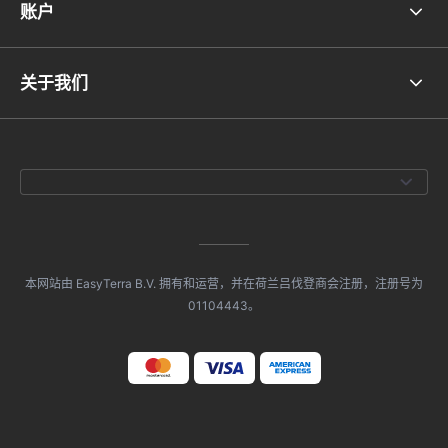
账户
关于我们
本网站由 EasyTerra B.V. 拥有和运营，并在荷兰吕伐登商会注册，注册号为
01104443。