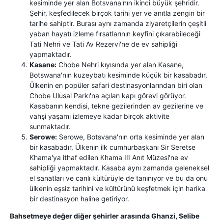
kesiminde yer alan Botsvana'nın ikinci büyük şehridir.
Şehir, keşfedilecek birçok tarihi yer ve anıtla zengin bir
tarihe sahiptir. Burası aynı zamanda ziyaretçilerin çeşitli
yaban hayatı izleme fırsatlarının keyfini çıkarabileceği
Tati Nehri ve Tati Av Rezervi'ne de ev sahipliği
yapmaktadır.
Kasane:
Chobe Nehri kıyısında yer alan Kasane,
Botswana'nın kuzeybatı kesiminde küçük bir kasabadır.
Ülkenin en popüler safari destinasyonlarından biri olan
Chobe Ulusal Parkı'na açılan kapı görevi görüyor.
Kasabanın kendisi, tekne gezilerinden av gezilerine ve
vahşi yaşamı izlemeye kadar birçok aktivite
sunmaktadır.
Serowe:
Serowe, Botsvana'nın orta kesiminde yer alan
bir kasabadır. Ülkenin ilk cumhurbaşkanı Sir Seretse
Khama'ya ithaf edilen Khama III Anıt Müzesi'ne ev
sahipliği yapmaktadır. Kasaba aynı zamanda geleneksel
el sanatları ve canlı kültürüyle de tanınıyor ve bu da onu
ülkenin eşsiz tarihini ve kültürünü keşfetmek için harika
bir destinasyon haline getiriyor.
Bahsetmeye değer diğer şehirler arasında Ghanzi, Selibe