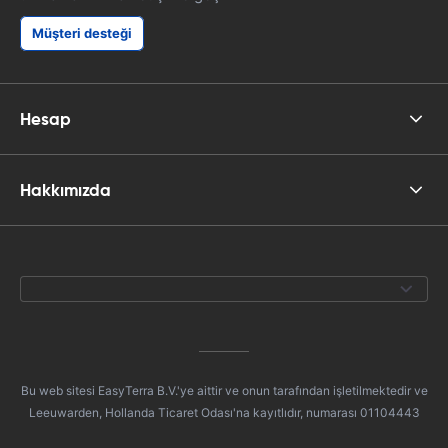
Müşteri desteği
Hesap
Hakkımızda
Bu web sitesi EasyTerra B.V.'ye aittir ve onun tarafından işletilmektedir ve
Leeuwarden, Hollanda Ticaret Odası'na kayıtlıdır, numarası 01104443