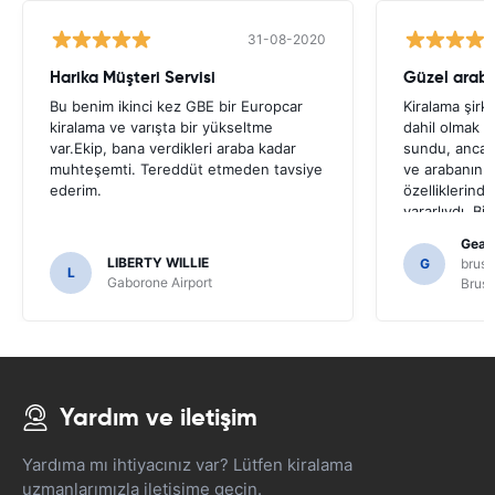
31-08-2020
Harika Müşteri Servisi
Bu benim ikinci kez GBE bir Europcar
Kiralama şirk
kiralama ve varışta bir yükseltme
dahil olmak ü
var.Ekip, bana verdikleri araba kadar
sundu, ancak 
muhteşemti. Tereddüt etmeden tavsiye
ve arabanın İ
ederim.
özelliklerind
yararlıydı. Bir
etmek için s
Gearo
yalnızca SAT 
LIBERTY WILLIE
G
bruss
L
anlamamış olab
Gaborone Airport
Bruss
Yardım ve iletişim
Yardıma mı ihtiyacınız var? Lütfen kiralama
uzmanlarımızla iletişime geçin.