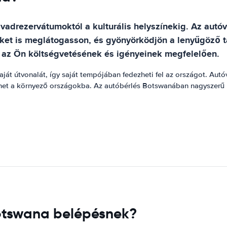
vadrezervátumoktól a kulturális helyszínekig. Az autó
eteket is meglátogasson, és gyönyörködjön a lenyűgöző
 az Ön költségvetésének és igényeinek megfelelően.
át útvonalát, így saját tempójában fedezheti fel az országot. Aut
 tehet a környező országokba. Az autóbérlés Botswanában nagyszerű
Botswana belépésnek?