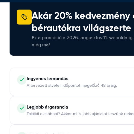
Akár 20% kedvezmény 
bérautókra világszerte
Ez a promóció a 2026. augusztus 11. weboldalig 
még ma!
Ingyenes lemondás
A tervezett átvételi időpontot megelőző 48 óráig.
Legjobb árgarancia
Találtál olcsóbbat? Akkor mi is jobb ajánlatot teszünk neke