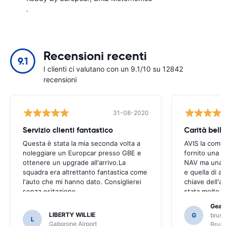
.
Recensioni recenti
9.1
I clienti ci valutano con un 9.1/10 su 12842
recensioni
31-08-2020
Servizio clienti fantastico
Questa è stata la mia seconda volta a
AVIS la comp
noleggiare un Europcar presso GBE e
fornito una b
ottenere un upgrade all'arrivo.La
NAV ma una b
squadra era altrettanto fantastica come
e quella di al
l'auto che mi hanno dato. Consiglierei
chiave dell'a
senza esitazione.
stata molto u
Abbiamo dovu
Gearo
numero di loc
LIBERTY WILLIE
G
bruss
L
che non avre
Gaborone Airport
Bruss