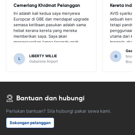
Cemerlang Khidmat Pelanggan
Ini adalah kali kedua saya menyewa
AVIS syarika
Europcar di GBE dan mendapat upgrade
sebuah keret
semasa ketibaan.pasukan adalah sama
tetapi pandu
hebat kerana kereta yang mereka
penggunaanny
memberikan saya. Saya akan
utama dari k
mengesyorkan tanpa teragak-agak.
Inggeris aka
untuk pelang
Gearo
meminta beb
LIBERTY WILLIE
G
bruss
L
untuk pandua
Gaborone Airport
Bruss
mungkin tida
NAB.
Bantuan dan hubungi
Perlukan bantuan? Sila hubungi pakar sewa kami.
Sokongan pelanggan