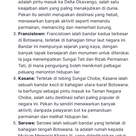
adalah pintu masuk ke Delta Okavango, salah satu
keajaiban alam yang paling menakjubkan di dunia.
Pekan itu sendiri merupakan destinasi yang hebat,
menawarkan banyak aktiviti seperti memandu
permainan, memancing dan memerhati burung.
Francistown:
Francistown ialah bandar kedua terbesar
di Botswana, terletak di bahagian timur laut negara ini.
Bandar ini mempunyai sejarah yang kaya, dengan
banyak tapak bersejarah dan monumen untuk diterokai.
Ia juga menempatkan Sungai Tati dan Rizab Permainan
Tati, di mana pengunjung boleh menikmati pelbagai
peluang menonton hidupan liar.
Kasane:
Terletak di tebing Sungai Chobe, Kasane ialah
sebuah bandar kecil di bahagian utara-barat Botswana.
Ia berfungsi sebagai pintu masuk ke Taman Negara
Chobe, salah satu destinasi safari paling popular di
negara ini. Pekan itu sendiri menawarkan banyak
aktiviti, daripada pelayaran bot ke pemanduan
permainan dan melihat hidupan liar.
Serowe:
Serowe ialah sebuah bandar yang terletak di
bahagian tengah Botswana. Ia adalah rumah kepada
Muzium Memorial Khama III, yang didedikasikan untuk