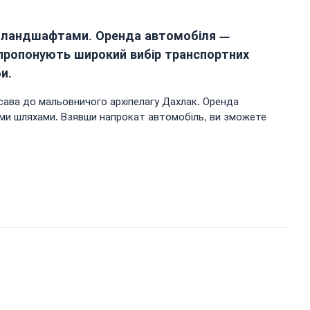
и ландшафтами. Оренда автомобіля —
еї пропонують широкий вибір транспортних
и.
ассава до мальовничого архіпелагу Дахлак. Оренда
ними шляхами. Взявши напрокат автомобіль, ви зможете