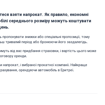
теся взяти напрокат. Як правило, економні
обілі середнього розміру можуть коштувати
день.
ь пропонувати знижки або спеціальні пропозиції, тому
льш тривалий період або бронюючи його заздалегідь.
муть від вас придбання страховки, і вартість цього може
договору оренди.
и напрокат, і вибраної прокатної компанії. Найкраще
трахування, орендуючи автомобіль в Еритреї.