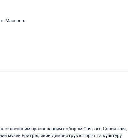
рт Массава.
ма неокласичним православним собором Святого Спасителя,
ний музей Еритреї, який демонструє історію та культуру