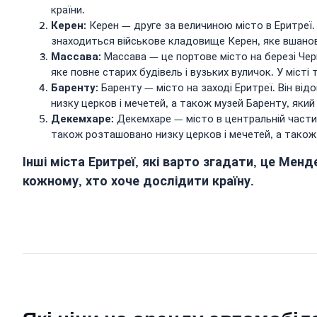
країни.
Керен:
Керен — друге за величиною місто в Еритреї. В
знаходиться військове кладовище Керен, яке вшановує
Массава:
Массава — це портове місто на березі Че
яке повне старих будівель і вузьких вуличок. У міст
Баренту:
Баренту — місто на заході Еритреї. Він від
низку церков і мечетей, а також музей Баренту, який
Декемхаре:
Декемхаре — місто в центральній частині
також розташовано низку церков і мечетей, а також 
Інші міста Еритреї, які варто згадати, це Менде
кожному, хто хоче дослідити країну.