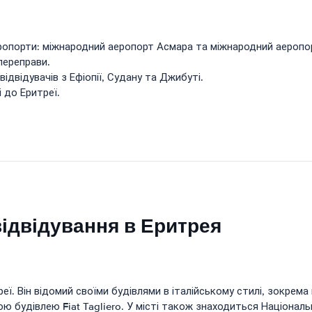
еропорти: міжнародний аеропорт Асмара та міжнародний аеропо
переправи.
ідвідувачів з Ефіопії, Судану та Джибуті.
і до Еритреї.
відвідування в Еритрея
еї. Він відомий своїми будівлями в італійському стилі, зокре
ю будівлею Fiat Tagliero. У місті також знаходиться Національ