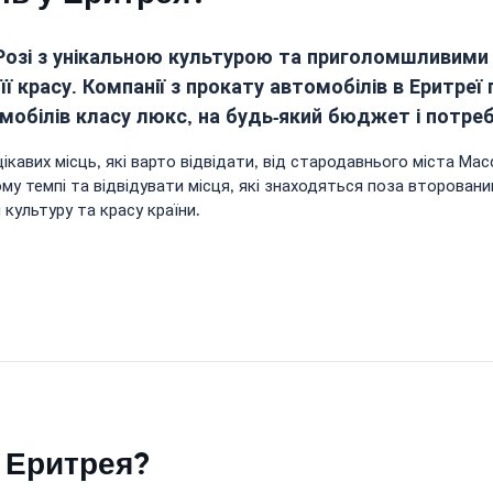
 Розі з унікальною культурою та приголомшливим
її красу. Компанії з прокату автомобілів в Еритр
омобілів класу люкс, на будь-який бюджет і потреб
цікавих місць, які варто відвідати, від стародавнього міста М
му темпі та відвідувати місця, які знаходяться поза второва
культуру та красу країни.
в Еритрея?