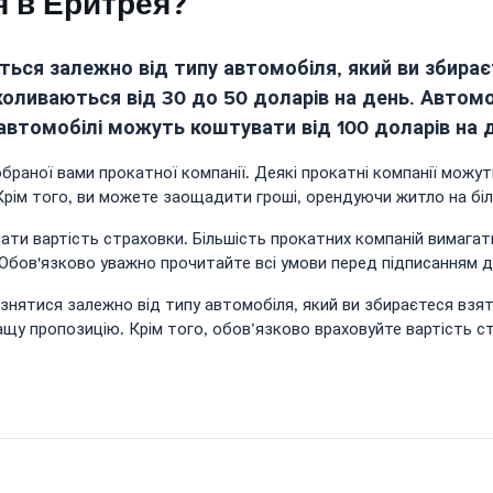
я в Еритрея?
ються залежно від типу автомобіля, який ви збирає
 коливаються від 30 до 50 доларів на день. Автом
і автомобілі можуть коштувати від 100 доларів на 
браної вами прокатної компанії. Деякі прокатні компанії можут
Крім того, ви можете заощадити гроші, орендуючи житло на бі
ти вартість страховки. Більшість прокатних компаній вимагати
. Обов'язково уважно прочитайте всі умови перед підписанням 
ізнятися залежно від типу автомобіля, який ви збираєтеся взят
ащу пропозицію. Крім того, обов’язково враховуйте вартість с