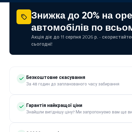
Знижка до 20% на ор
автомобілів по всьом
Акція діє до 11 серпня 2026 р. - скористайт
сьогодні!
Безкоштовне скасування
За 48 годин до запланованого часу забирання
Гарантія найкращої ціни
Знайшли вигіднішу ціну? Ми запропонуємо вам ще ви