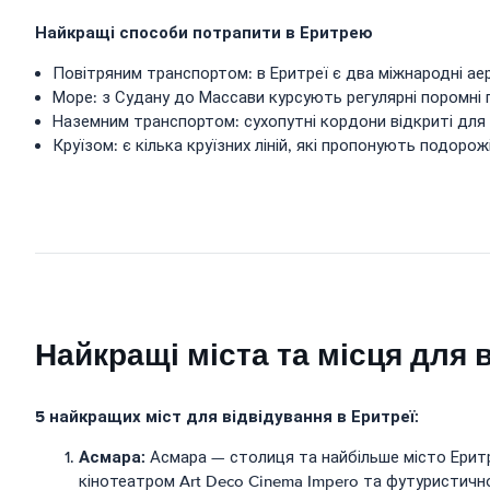
Найкращі способи потрапити в Еритрею
Повітряним транспортом: в Еритреї є два міжнародні а
Море: з Судану до Массави курсують регулярні поромні 
Наземним транспортом: сухопутні кордони відкриті для в
Круїзом: є кілька круїзних ліній, які пропонують подорож
Найкращі міста та місця для 
5 найкращих міст для відвідування в Еритреї:
Асмара:
Асмара — столиця та найбільше місто Еритр
кінотеатром Art Deco Cinema Impero та футуристично