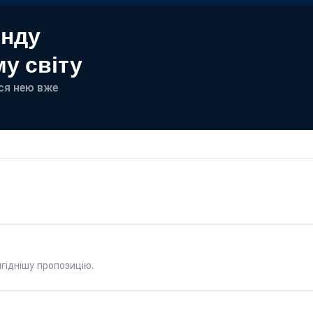
енду
у світу
еся нею вже
гіднішу пропозицію.