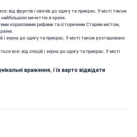
е: від фруктів і овочів до одягу та прикрас. У місті також
є найбільшою мечеттю в країні.
стими кораловими рифами та історичним Старим містом,
раїни.
ій і зерна до одягу та прикрас. У місті також розташовано
ся все: від спецій і зерна до одягу та прикрас. У місті
унікальні враження, і їх варто відвідати