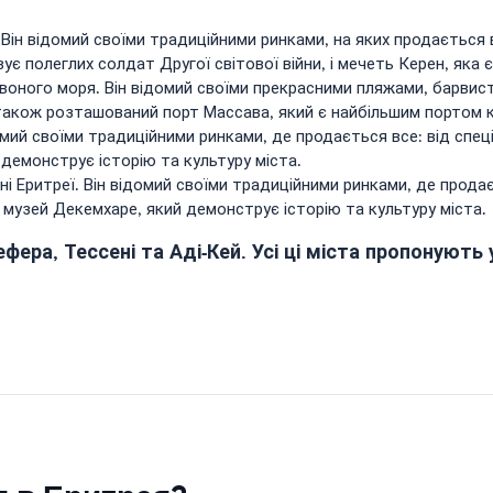
ін відомий своїми традиційними ринками, на яких продається вс
 полеглих солдат Другої світової війни, і мечеть Керен, яка 
рвоного моря. Він відомий своїми прекрасними пляжами, барви
і також розташований порт Массава, який є найбільшим портом к
омий своїми традиційними ринками, де продається все: від спец
 демонструє історію та культуру міста.
 Еритреї. Він відомий своїми традиційними ринками, де продаєть
музей Декемхаре, який демонструє історію та культуру міста.
фера, Тессені та Аді-Кей. Усі ці міста пропонують 