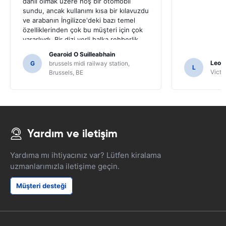
dahil olmak üzere hoş bir otomobil
sundu, ancak kullanımı kısa bir kılavuzdu
ve arabanın İngilizce'deki bazı temel
özelliklerinden çok bu müşteri için çok
yararlıydı. Bir dizi yerli halka rehberlik
etmek için sormak zorundaydık ve
Gearoid O Suilleabhain
yalnızca SAT NAV'ın işlevlerini
Leon
G
brussels midi railway station,
L
anlamamış olabiliriz.
Victor
Brussels, BE
Yardım ve iletişim
Yardıma mı ihtiyacınız var? Lütfen kiralama
uzmanlarımızla iletişime geçin.
Müşteri desteği