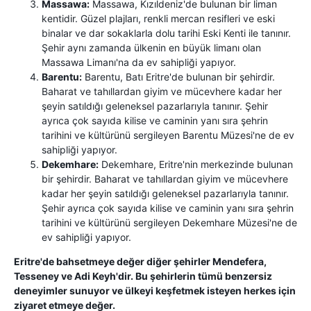
Massawa:
Massawa, Kızıldeniz'de bulunan bir liman
kentidir. Güzel plajları, renkli mercan resifleri ve eski
binalar ve dar sokaklarla dolu tarihi Eski Kenti ile tanınır.
Şehir aynı zamanda ülkenin en büyük limanı olan
Massawa Limanı'na da ev sahipliği yapıyor.
Barentu:
Barentu, Batı Eritre'de bulunan bir şehirdir.
Baharat ve tahıllardan giyim ve mücevhere kadar her
şeyin satıldığı geleneksel pazarlarıyla tanınır. Şehir
ayrıca çok sayıda kilise ve caminin yanı sıra şehrin
tarihini ve kültürünü sergileyen Barentu Müzesi'ne de ev
sahipliği yapıyor.
Dekemhare:
Dekemhare, Eritre'nin merkezinde bulunan
bir şehirdir. Baharat ve tahıllardan giyim ve mücevhere
kadar her şeyin satıldığı geleneksel pazarlarıyla tanınır.
Şehir ayrıca çok sayıda kilise ve caminin yanı sıra şehrin
tarihini ve kültürünü sergileyen Dekemhare Müzesi'ne de
ev sahipliği yapıyor.
Eritre'de bahsetmeye değer diğer şehirler Mendefera,
Tesseney ve Adi Keyh'dir. Bu şehirlerin tümü benzersiz
deneyimler sunuyor ve ülkeyi keşfetmek isteyen herkes için
ziyaret etmeye değer.