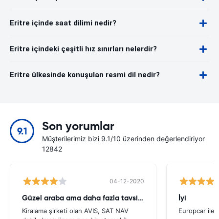
Eritre içinde saat dilimi nedir?
Eritre içindeki çeşitli hız sınırları nelerdir?
Eritre ülkesinde konuşulan resmi dil nedir?
Son yorumlar
9.1
Müşterilerimiz bizi 9.1/10 üzerinden değerlendiriyor
12842
04-12-2020
Güzel araba ama daha fazla tavsiye gerekli
İyi
Kiralama şirketi olan AVIS, SAT NAV
Europcar ile 