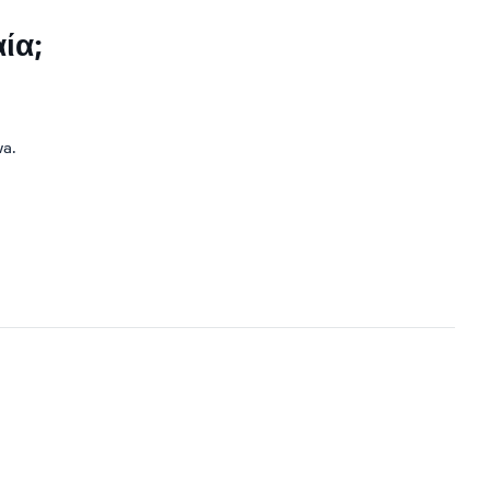
ία;
a.