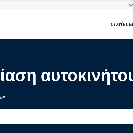
ΣΥΧΝΈΣ Ε
ίαση αυτοκινήτο
ων