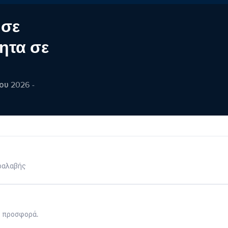
 σε
ητα σε
ου 2026 -
ραλαβής
η προσφορά.