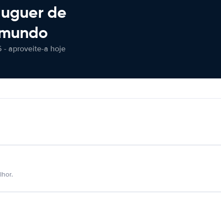
luguer de
 mundo
 - aproveite-a hoje
hor.