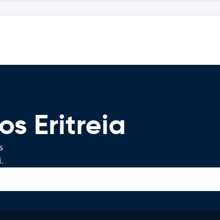
s Eritreia
s
.