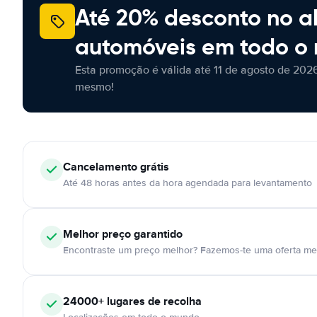
Até 20% desconto no a
automóveis em todo o
Esta promoção é válida até 11 de agosto de 2026
mesmo!
Cancelamento
grátis
Até 48 horas antes da hora agendada para levantamento
Melhor preço garantido
Encontraste um preço melhor? Fazemos-te uma oferta mel
24000+
lugares de recolha