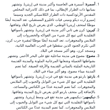
أسمرة:
أسمرة هي العاصمة وأكبر مدينة في إريتريا. وتشتهر
بمبانيها ذات الطراز الإيطالي، بما في ذلك كاتدرائية المخلص
المقدس الأرثوذكسية ذات الطراز الكلاسيكي الجديد وسينما
إمبيرو آرت ديكو ومبنى فيات تاغليرو المستقبلي. تعد المدينة أيضًا
موطنًا لمتحف إريتريا الوطني، الذي يعرض تاريخ البلاد وثقافتها.
كيرين:
كرن هي ثاني أكبر مدينة في إريتريا. وتشتهر بأسواقها
التقليدية التي تبيع كل شيء من الفواكه والخضروات إلى
الملابس والمجوهرات. تعد المدينة أيضًا موطنًا لمقبرة حرب كرن،
التي تكرم الجنود الذين سقطوا في الحرب العالمية الثانية،
ومسجد كرن، وهو أكبر مسجد في البلاد.
مصوع:
مصوع هي مدينة ساحلية تقع على البحر الأحمر. وتشتهر
بشواطئها الجميلة وشعابها المرجانية الملونة والمدينة القديمة
التاريخية المليئة بالمباني القديمة والأزقة الضيقة. كما تضم ​​
المدينة ميناء مصوع، وهو أكبر ميناء في البلاد.
بارنتو:
بارنتو هي مدينة تقع في غرب إريتريا. وتشتهر بأسواقها
التقليدية التي تبيع كل شيء من التوابل والحبوب إلى الملابس
والمجوهرات. كما تضم ​​المدينة عددًا من الكنائس والمساجد،
بالإضافة إلى متحف بارنتو الذي يعرض تاريخ المدينة وثقافتها.
ديكيمهير:
ديكيمهير هي مدينة تقع في وسط إريتريا. وتشتهر
بأسواقها التقليدية التي تبيع كل شيء من التوابل والحبوب إلى
الملابس والمجوهرات. كما تضم ​​المدينة عددًا من الكنائس