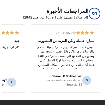
المراجعات الأخيرة
9.1
قام عملاؤنا بتقييمنا على 9.1/ 10 من أصل 12842
04-12-2020
سيارة جميلة ولكن المزيد من المشورة الل
جيد
أفيس قدمت شركة تأجير سيارة جميلة بما في
كان لي تجربة جي
ذلك سات ناف ولكن دليل قصير لاستخدامها،
وبعض من الملامح الرئيسية للسيارة في اللغة
الإنجليزية كانت مفيدة جدا لهذا العميل. كان
علينا أن نطلب من عدد من السكان المحليين
للحصول على التوجيه وفقط لذلك قد لا تكون
قد حددت وظائف سات ناف.
Gearoid O Suilleabhain
amaya
brussels midi railway station,
G
L
Airport
Brussels, BE