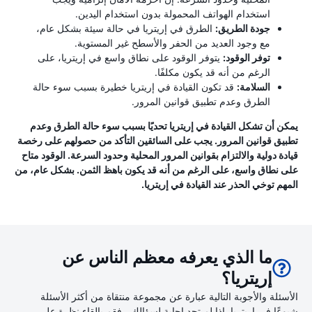
استخدام الهواتف المحمولة بدون استخدام اليدين.
جودة الطريق:
الطرق في إريتريا في حالة سيئة بشكل عام،
مع وجود العديد من الحفر والأسطح غير المستوية.
توفر الوقود:
يتوفر الوقود على نطاق واسع في إريتريا، على
الرغم من أنه قد يكون مكلفًا.
السلامة:
قد تكون القيادة في إريتريا خطيرة بسبب سوء حالة
الطرق وعدم تطبيق قوانين المرور.
يمكن أن تشكل القيادة في إريتريا تحديًا بسبب سوء حالة الطرق وعدم
تطبيق قوانين المرور. يجب على السائقين التأكد من حصولهم على رخصة
قيادة دولية والالتزام بقوانين المرور المحلية وحدود السرعة. الوقود متاح
على نطاق واسع، على الرغم من أنه قد يكون باهظ الثمن. بشكل عام، من
المهم توخي الحذر عند القيادة في إريتريا.
ما الذي يعرفه معظم الناس عن
إريتريا؟
الأسئلة والأجوبة التالية عبارة عن مجموعة منتقاة من أكثر الأسئلة
شيوعًا في إريتريا. إذا لم تجد إجابة لسؤالك ، فقم بإلقاء نظرة على