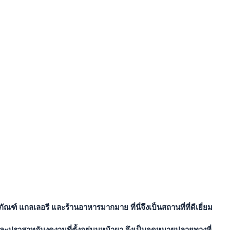
ภัณฑ์ แกลเลอรี และร้านอาหารมากมาย ที่นี่จึงเป็นสถานที่ที่ดีเยี่ยม