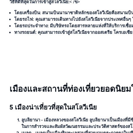
วิธีที่ดีที่สุดในการเข้าสู่สโลวีเนีย:< /ข>
โดยเครื่องบิน: สนามบินนานาชาติหลักของสโลวีเนียคือสนามบิน
โดยรถไฟ: คุณสามารถเดินทางไปยังสโลวีเนียจากประเทศอื่นๆ
โดยรถประจำทาง: มีบริษัทรถโดยสารหลายแห่งที่ให้บริการเชื่อ
ทางรถยนต์: คุณสามารถเข้าสู่สโลวีเนียจากออสเตรีย โครเอเชีย
เมืองและสถานที่ท่องเที่ยวยอดนิยม
5 เมืองน่าเที่ยวที่สุดในสโลวีเนีย
ลูบลิยานา
- เมืองหลวงของสโลวีเนีย ลูบลิยานาเป็นเมืองที่มีช
ในการสำรวจและสัมผัสวัฒนธรรมและประวัติศาสตร์ของสโล