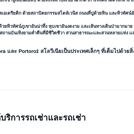
กเขาจูเลียนแอลป์ ด้วยทะเลสาบสีเขียวมรกต เกาะที่งดงามตรงกลาง และ
อเดรียติก ด้วยสถาปัตยกรรมสไตล์เวนิส ถนนที่ปูด้วยหิน และทิวทัศน์อันง
้วยทิวทัศน์ภูเขาอันน่าทึ่ง หุบเขาอันงดงาม และเส้นทางเดินป่ามากมาย ที
สถานบันเทิงยามค่ำคืนที่มีชีวิตชีวา สวนสาธารณะและสวนหลายแห่ง และเมื
 Gora และ Portorož สโลวีเนียเป็นประเทศเล็กๆ ที่เต็มไปด้วยส
ห้บริการรถเช่าและรถเช่า