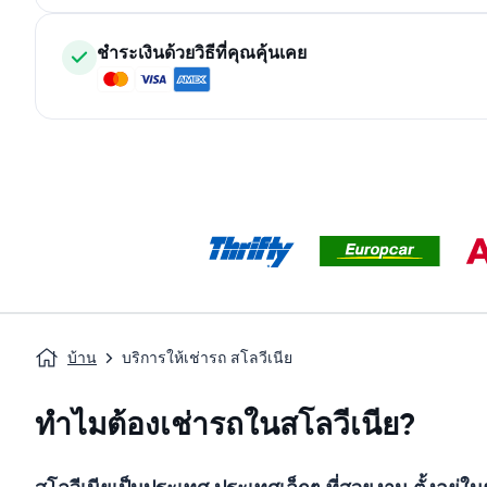
ชำระเงินด้วยวิธีที่คุณคุ้นเคย
บ้าน
บริการให้เช่ารถ สโลวีเนีย
ทำไมต้องเช่ารถในสโลวีเนีย?