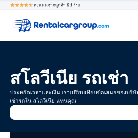
9.1
คะแนนจากลูกค้า
/ 10
สโลวีเนีย รถเช่า
ประหยัดเวลาและเงิน เราเปรียบเทียบข้อเสนอของบริษั
เช่ารถใน สโลวีเนีย แทนคุณ