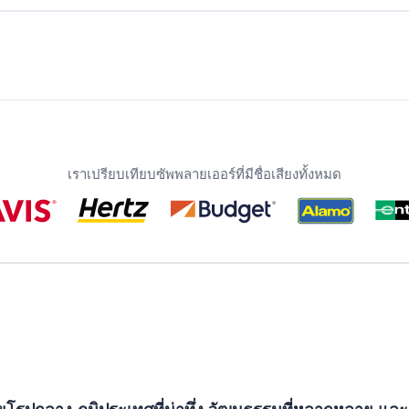
เราเปรียบเทียบซัพพลายเออร์ที่มีชื่อเสียงทั้งหมด