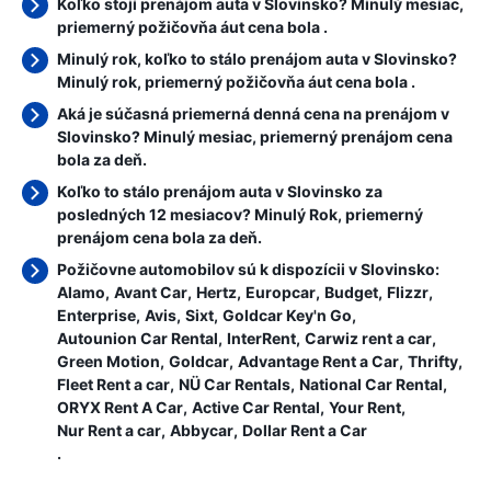
Koľko stojí prenájom auta v Slovinsko? Minulý mesiac,
priemerný požičovňa áut cena bola
.
Minulý rok, koľko to stálo prenájom auta v Slovinsko?
Minulý rok, priemerný požičovňa áut cena bola
.
Aká je súčasná priemerná denná cena na prenájom v
Slovinsko? Minulý mesiac, priemerný prenájom cena
bola
za deň.
Koľko to stálo prenájom auta v Slovinsko za
posledných 12 mesiacov? Minulý Rok, priemerný
prenájom cena bola
za deň.
Požičovne automobilov sú k dispozícii v Slovinsko:
Alamo
Avant Car
Hertz
Europcar
Budget
Flizzr
Enterprise
Avis
Sixt
Goldcar Key'n Go
Autounion Car Rental
InterRent
Carwiz rent a car
Green Motion
Goldcar
Advantage Rent a Car
Thrifty
Fleet Rent a car
NÜ Car Rentals
National Car Rental
ORYX Rent A Car
Active Car Rental
Your Rent
Nur Rent a car
Abbycar
Dollar Rent a Car
.