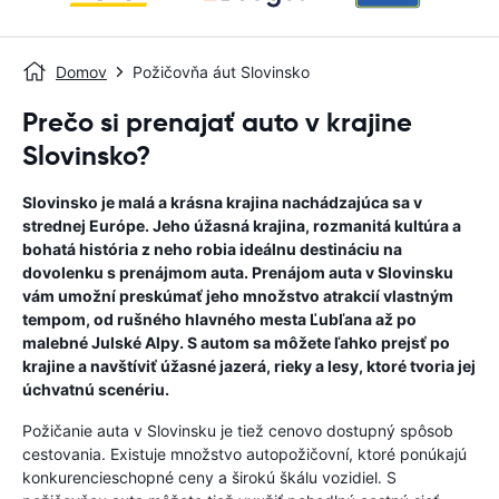
Domov
Požičovňa áut Slovinsko
Prečo si prenajať auto v krajine
Slovinsko?
Slovinsko je malá a krásna krajina nachádzajúca sa v
strednej Európe. Jeho úžasná krajina, rozmanitá kultúra a
bohatá história z neho robia ideálnu destináciu na
dovolenku s prenájmom auta. Prenájom auta v Slovinsku
vám umožní preskúmať jeho množstvo atrakcií vlastným
tempom, od rušného hlavného mesta Ľubľana až po
malebné Julské Alpy. S autom sa môžete ľahko prejsť po
krajine a navštíviť úžasné jazerá, rieky a lesy, ktoré tvoria jej
úchvatnú scenériu.
Požičanie auta v Slovinsku je tiež cenovo dostupný spôsob
cestovania. Existuje množstvo autopožičovní, ktoré ponúkajú
konkurencieschopné ceny a širokú škálu vozidiel. S