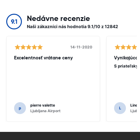
Nedávne recenzie
9.1
Naši zákazníci nás hodnotia 9.1/10 z 12842
14-11-2020
Excelentnosť vrátane ceny
Vynikajúca 
S priateľsk
pierre valette
Lind
p
L
Ljubljana Airport
Ljubl