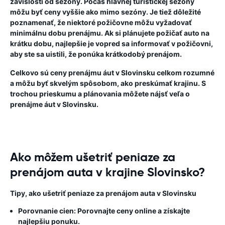
závislosti od sezóny. Počas hlavnej turistickej sezóny
môžu byť ceny vyššie ako mimo sezóny. Je tiež dôležité
poznamenať, že niektoré požičovne môžu vyžadovať
minimálnu dobu prenájmu. Ak si plánujete požičať auto na
krátku dobu, najlepšie je vopred sa informovať v požičovni,
aby ste sa uistili, že ponúka krátkodobý prenájom.
Celkovo sú ceny prenájmu áut v Slovinsku celkom rozumné
a môžu byť skvelým spôsobom, ako preskúmať krajinu. S
trochou prieskumu a plánovania môžete nájsť veľa o
prenájme áut v Slovinsku.
Ako môžem ušetriť peniaze za
prenájom auta v krajine Slovinsko?
Tipy, ako ušetriť peniaze za prenájom auta v Slovinsku
Porovnanie cien:
Porovnajte ceny online a získajte
najlepšiu ponuku.