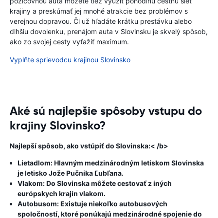
požičovňou auta môžete tiež využiť pohodlnú cestnú sieť
krajiny a preskúmať jej mnohé atrakcie bez problémov s
verejnou dopravou. Či už hľadáte krátku prestávku alebo
dlhšiu dovolenku, prenájom auta v Slovinsku je skvelý spôsob,
ako zo svojej cesty vyťažiť maximum.
Vyplňte sprievodcu krajinou Slovinsko
Aké sú najlepšie spôsoby vstupu do
krajiny Slovinsko?
Najlepší spôsob, ako vstúpiť do Slovinska:< /b>
Lietadlom: Hlavným medzinárodným letiskom Slovinska
je letisko Jože Pučnika Ľubľana.
Vlakom: Do Slovinska môžete cestovať z iných
európskych krajín vlakom.
Autobusom: Existuje niekoľko autobusových
spoločností, ktoré ponúkajú medzinárodné spojenie do