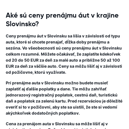
Aké sú ceny prenájmu áut v krajine
Slovinsko?
Ceny prenájmu áut v Slovinsku sa líšia v závislosti od typu
auta, ktoré si chcete prenajať, dĺžka doby prenájmu a
sezóna. Vo všeobecnosti sú ceny prenájmu áut v Slovinsku
celkom rozumné. Môžete očakávať, že zaplatíte kdekoľvek
od 20 do 50 EUR za deň za malé auto a približne 50 až 100
EUR za deň za väčšie auto. Ceny sa môžu líšiť aj v závislosti
od požičovne, ktorú využívate.
Pri prenájme auta v Slovinsku možno budete musieť
zaplatiť aj ďalšie poplatky a dane. Tie môžu zahŕňať
jednorazový registračný poplatok, cestnú daň, turistickú
daň a poplatok za zelenú kartu. Pred rezerváciou je dôležité
overiť si to v požičovni, aby ste sa uistili, že ste si vedomí
akýchkoľvek dodatočných poplatkov.
Cena za prenájom auta v Slovinsku sa môže líšiť aj v