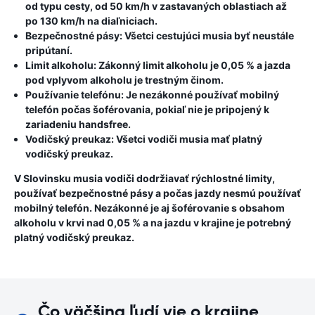
od typu cesty, od 50 km/h v zastavaných oblastiach až
po 130 km/h na diaľniciach.
Bezpečnostné pásy:
Všetci cestujúci musia byť neustále
pripútaní.
Limit alkoholu:
Zákonný limit alkoholu je 0,05 % a jazda
pod vplyvom alkoholu je trestným činom.
Používanie telefónu:
Je nezákonné používať mobilný
telefón počas šoférovania, pokiaľ nie je pripojený k
zariadeniu handsfree.
Vodičský preukaz:
Všetci vodiči musia mať platný
vodičský preukaz.
V Slovinsku musia vodiči dodržiavať rýchlostné limity,
používať bezpečnostné pásy a počas jazdy nesmú používať
mobilný telefón. Nezákonné je aj šoférovanie s obsahom
alkoholu v krvi nad 0,05 % a na jazdu v krajine je potrebný
platný vodičský preukaz.
Čo väčšina ľudí vie o krajine