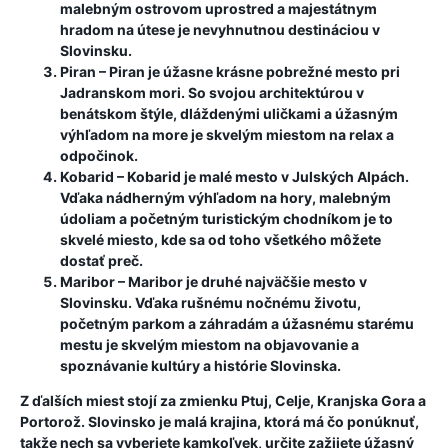
malebným ostrovom uprostred a majestátnym
hradom na útese je nevyhnutnou destináciou v
Slovinsku.
Piran
– Piran je úžasne krásne pobrežné mesto pri
Jadranskom mori. So svojou architektúrou v
benátskom štýle, dláždenými uličkami a úžasným
výhľadom na more je skvelým miestom na relax a
odpočinok.
Kobarid
– Kobarid je malé mesto v Julských Alpách.
Vďaka nádherným výhľadom na hory, malebným
údoliam a početným turistickým chodníkom je to
skvelé miesto, kde sa od toho všetkého môžete
dostať preč.
Maribor
– Maribor je druhé najväčšie mesto v
Slovinsku. Vďaka rušnému nočnému životu,
početným parkom a záhradám a úžasnému starému
mestu je skvelým miestom na objavovanie a
spoznávanie kultúry a histórie Slovinska.
Z ďalších miest stojí za zmienku Ptuj, Celje, Kranjska Gora a
Portorož. Slovinsko je malá krajina, ktorá má čo ponúknuť,
takže nech sa vyberiete kamkoľvek, určite zažijete úžasný