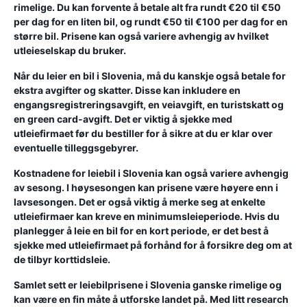
rimelige. Du kan forvente å betale alt fra rundt €20 til €50
per dag for en liten bil, og rundt €50 til €100 per dag for en
større bil. Prisene kan også variere avhengig av hvilket
utleieselskap du bruker.
Når du leier en bil i Slovenia, må du kanskje også betale for
ekstra avgifter og skatter. Disse kan inkludere en
engangsregistreringsavgift, en veiavgift, en turistskatt og
en green card-avgift. Det er viktig å sjekke med
utleiefirmaet før du bestiller for å sikre at du er klar over
eventuelle tilleggsgebyrer.
Kostnadene for leiebil i Slovenia kan også variere avhengig
av sesong. I høysesongen kan prisene være høyere enn i
lavsesongen. Det er også viktig å merke seg at enkelte
utleiefirmaer kan kreve en minimumsleieperiode. Hvis du
planlegger å leie en bil for en kort periode, er det best å
sjekke med utleiefirmaet på forhånd for å forsikre deg om at
de tilbyr korttidsleie.
Samlet sett er leiebilprisene i Slovenia ganske rimelige og
kan være en fin måte å utforske landet på. Med litt research