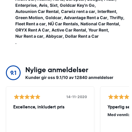
Enterprise
Avis
Sixt
Goldcar Key'n Go
Autounion Car Rental
Carwiz rent a car
InterRent
Green Motion
Goldcar
Advantage Rent a Car
Thrifty
Fleet Rent a car
NÜ Car Rentals
National Car Rental
ORYX Rent A Car
Active Car Rental
Your Rent
Nur Rent a car
Abbycar
Dollar Rent a Car
.
Nylige anmeldelser
9.1
Kunder gir oss 9.1/10 av 12840 anmeldelser
14-11-2020
Excellence, inkludert pris
Ypperlig se
Med vennlig,