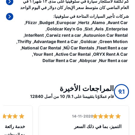
كم تكلفة لاستئجار سيارة في سلوفينيا على مدى ١٢ شهرا ؟ في
العام الماضي كان متوسط سعر الإيجار كان
دولار في اليوم الواحد
شركات تأجير السيارات المتاحة في سلوفينيا:
Flizzr
Budget
Europcar
Hertz
Alamo
Avant Car
Goldcar Key'n Go
Sixt
Avis
Enterprise
InterRent
Carwiz rent a car
Autounion Car Rental
Thrifty
Advantage Rent a Car
Goldcar
Green Motion
National Car Rental
NÜ Car Rentals
Fleet Rent a car
Your Rent
Active Car Rental
ORYX Rent A Car
Dollar Rent a Car
Abbycar
Nur Rent a car
المراجعات الأخيرة
9.1
قام عملاؤنا بتقييمنا على 9.1/ 10 من أصل 12840
14-11-2020
التميز، بما في ذلك السعر
خدمة رائعة
مع الموظفين ودي