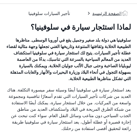
الصفحة الرئيسية
تأجير السيارات سلوفينيا
لماذا استئجار سيارة في سلوفينيا؟
سلوفينيا هي دولة بلد صغير وجميل يقع في أوروبا الوسطى. مناظرها
الطبيعية الخلابة وثقافتها المتنوعة وتاريخها الغني تجعلها وجهة مثالية لقضاء
عطلة تأجير السيارات. يتيح لك استئجار سيارة في سلوفينيا استكشاف
العديد من المعالم السياحية بالسرعة التي تناسبك، بدءًا من العاصمة
ليوبليانا الصاخبة وحتى جبال الألب جوليان الخلابة. ويمكنك بالسيارة
بسهولة التجول في أنحاء البلاد وزيارة البحيرات والأنهار والغابات المذهلة
التي تشكل مناظرها الطبيعية الخلابة.
يعد استئجار سيارة في سلوفينيا أيضًا وسيلة سفر ميسورة التكلفة. هناك
العديد من شركات تأجير السيارات التي تقدم أسعارًا تنافسية ومجموعة
واسعة من المركبات. من خلال استئجار سيارة، يمكنك أيضًا الاستفادة
من شبكة الطرق المريحة في البلاد واستكشاف العديد من مناطق
الجذب السياحي دون متاعب وسائل النقل العام. سواء كنت تبحث عن
إجازة قصيرة أو عطلة أطول، يعد استئجار سيارة في سلوفينيا طريقة
رائعة لتحقيق أقصى استفادة من رحلتك.