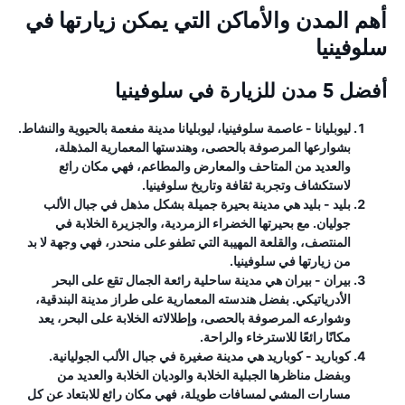
أهم المدن والأماكن التي يمكن زيارتها في
سلوفينيا
أفضل 5 مدن للزيارة في سلوفينيا
ليوبليانا
- عاصمة سلوفينيا، ليوبليانا مدينة مفعمة بالحيوية والنشاط.
بشوارعها المرصوفة بالحصى، وهندستها المعمارية المذهلة،
والعديد من المتاحف والمعارض والمطاعم، فهي مكان رائع
لاستكشاف وتجربة ثقافة وتاريخ سلوفينيا.
بليد
- بليد هي مدينة بحيرة جميلة بشكل مذهل في جبال الألب
جوليان. مع بحيرتها الخضراء الزمردية، والجزيرة الخلابة في
المنتصف، والقلعة المهيبة التي تطفو على منحدر، فهي وجهة لا بد
من زيارتها في سلوفينيا.
بيران
- بيران هي مدينة ساحلية رائعة الجمال تقع على البحر
الأدرياتيكي. بفضل هندسته المعمارية على طراز مدينة البندقية،
وشوارعه المرصوفة بالحصى، وإطلالاته الخلابة على البحر، يعد
مكانًا رائعًا للاسترخاء والراحة.
كوباريد
- كوباريد هي مدينة صغيرة في جبال الألب الجوليانية.
وبفضل مناظرها الجبلية الخلابة والوديان الخلابة والعديد من
مسارات المشي لمسافات طويلة، فهي مكان رائع للابتعاد عن كل