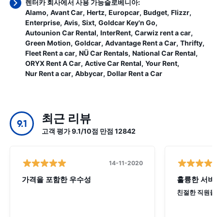
렌터카 회사에서 사용 가능슬로베니아:
Alamo
Avant Car
Hertz
Europcar
Budget
Flizzr
Enterprise
Avis
Sixt
Goldcar Key'n Go
Autounion Car Rental
InterRent
Carwiz rent a car
Green Motion
Goldcar
Advantage Rent a Car
Thrifty
Fleet Rent a car
NÜ Car Rentals
National Car Rental
ORYX Rent A Car
Active Car Rental
Your Rent
Nur Rent a car
Abbycar
Dollar Rent a Car
최근 리뷰
9.1
고객 평가 9.1/10점 만점 12842
14-11-2020
가격을 포함한 우수성
훌륭한 서비
친절한 직원들