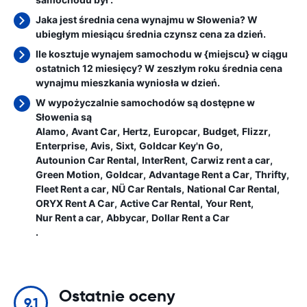
Jaka jest średnia cena wynajmu w Słowenia? W
ubiegłym miesiącu średnia czynsz cena
za dzień.
Ile kosztuje wynajem samochodu w {miejscu} w ciągu
ostatnich 12 miesięcy? W zeszłym roku średnia cena
wynajmu mieszkania wyniosła
w dzień.
W wypożyczalnie samochodów są dostępne w
Słowenia są
Alamo
Avant Car
Hertz
Europcar
Budget
Flizzr
Enterprise
Avis
Sixt
Goldcar Key'n Go
Autounion Car Rental
InterRent
Carwiz rent a car
Green Motion
Goldcar
Advantage Rent a Car
Thrifty
Fleet Rent a car
NÜ Car Rentals
National Car Rental
ORYX Rent A Car
Active Car Rental
Your Rent
Nur Rent a car
Abbycar
Dollar Rent a Car
.
Ostatnie oceny
9.1