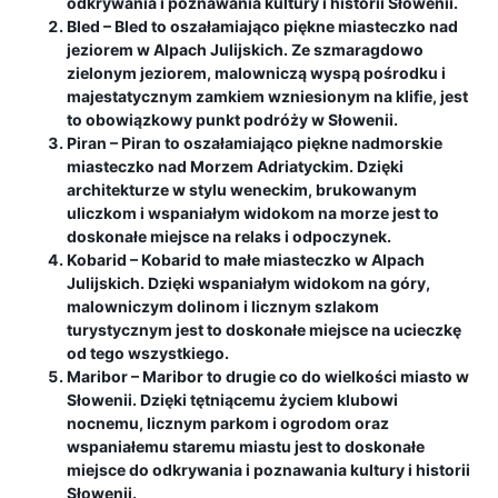
odkrywania i poznawania kultury i historii Słowenii.
Bled
– Bled to oszałamiająco piękne miasteczko nad
jeziorem w Alpach Julijskich. Ze szmaragdowo
zielonym jeziorem, malowniczą wyspą pośrodku i
majestatycznym zamkiem wzniesionym na klifie, jest
to obowiązkowy punkt podróży w Słowenii.
Piran
– Piran to oszałamiająco piękne nadmorskie
miasteczko nad Morzem Adriatyckim. Dzięki
architekturze w stylu weneckim, brukowanym
uliczkom i wspaniałym widokom na morze jest to
doskonałe miejsce na relaks i odpoczynek.
Kobarid
– Kobarid to małe miasteczko w Alpach
Julijskich. Dzięki wspaniałym widokom na góry,
malowniczym dolinom i licznym szlakom
turystycznym jest to doskonałe miejsce na ucieczkę
od tego wszystkiego.
Maribor
– Maribor to drugie co do wielkości miasto w
Słowenii. Dzięki tętniącemu życiem klubowi
nocnemu, licznym parkom i ogrodom oraz
wspaniałemu staremu miastu jest to doskonałe
miejsce do odkrywania i poznawania kultury i historii
Słowenii.