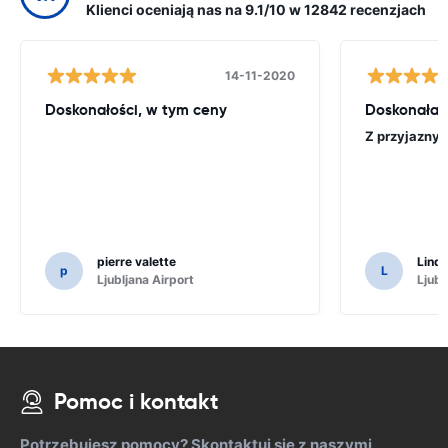
Klienci oceniają nas na 9.1/10 w 12842 recenzjach
14-11-2020
Doskonałości, w tym ceny
Doskonała 
Z przyjazny 
pierre valette
Lind
p
L
Ljubljana Airport
Ljubl
Pomoc i kontakt
Potrzebujesz pomocy? Skontaktuj się z naszymi