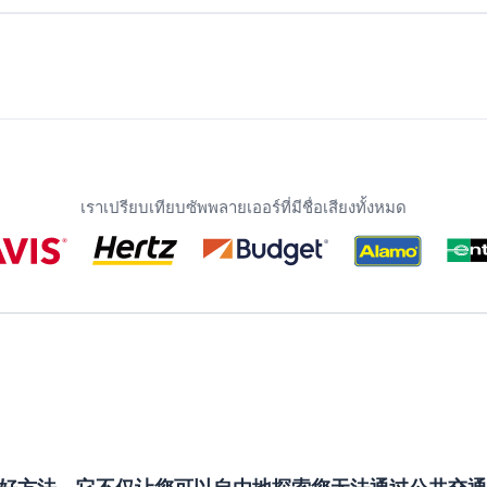
เราเปรียบเทียบซัพพลายเออร์ที่มีชื่อเสียงทั้งหมด