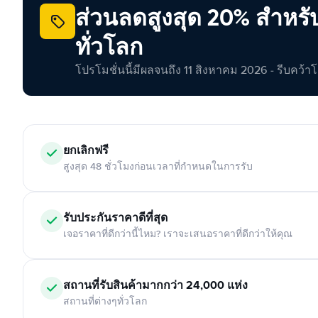
ส่วนลดสูงสุด 20% สำหรั
ทั่วโลก
โปรโมชั่นนี้มีผลจนถึง 11 สิงหาคม 2026 - รีบคว้าโอกา
ยกเลิกฟรี
สูงสุด 48 ชั่วโมงก่อนเวลาที่กำหนดในการรับ
รับประกันราคาดีที่สุด
เจอราคาที่ดีกว่านี้ไหม? เราจะเสนอราคาที่ดีกว่าให้คุณ
สถานที่รับสินค้ามากกว่า 24,000 แห่ง
สถานที่ต่างๆทั่วโลก