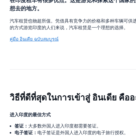
在印度租车有很多优点。这是游览和探索这个国家的
想去的地方。
汽车租赁也物超所值。凭借具有竞争力的价格和多种车辆可供
的方式游览印度的人们来说，汽车租赁是一个理想的选择。
คู่มือ อินเดีย ฉบับสมบูรณ์
วิธีที่ดีที่สุดในการเข้าสู่ อินเดีย คือ
进入印度的最佳方式
签证：
大多数外国人进入印度都需要签证。
电子签证：
电子签证是外国人进入印度的电子旅行授权。