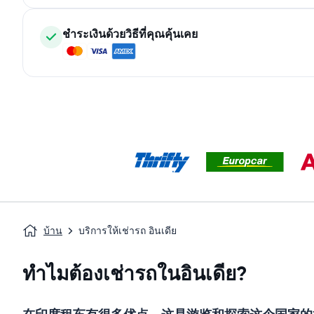
ชำระเงินด้วยวิธีที่คุณคุ้นเคย
บ้าน
บริการให้เช่ารถ อินเดีย
ทำไมต้องเช่ารถในอินเดีย?