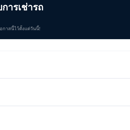
บการเช่ารถ
สนี้ไว้ตั้งแต่วันนี้!