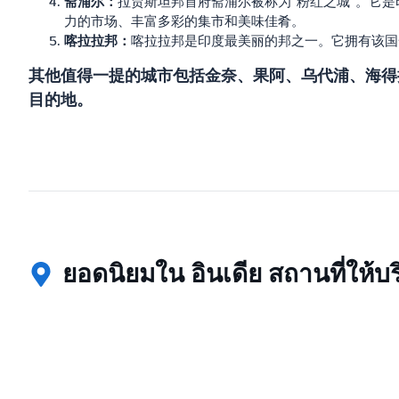
斋浦尔：
拉贾斯坦邦首府斋浦尔被称为“粉红之城”。它
力的市场、丰富多彩的集市和美味佳肴。
喀拉拉邦：
喀拉拉邦是印度最美丽的邦之一。它拥有该国
其他值得一提的城市包括金奈、果阿、乌代浦、海得
目的地。
ยอดนิยมใน อินเดีย สถานที่ให้บ