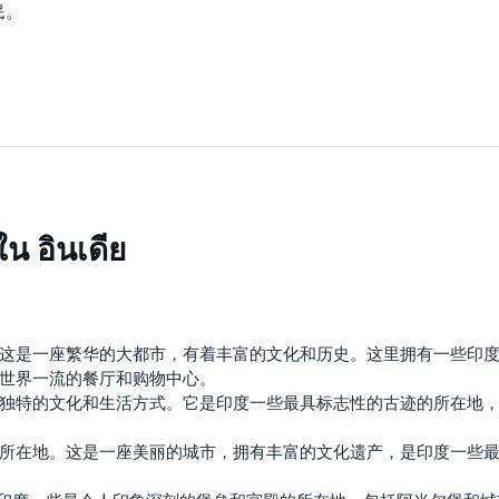
民。
น อินเดีย
这是一座繁华的大都市，有着丰富的文化和历史。这里拥有一些印
世界一流的餐厅和购物中心。
独特的文化和生活方式。它是印度一些最具标志性的古迹的所在地，
所在地。这是一座美丽的城市，拥有丰富的文化遗产，是印度一些