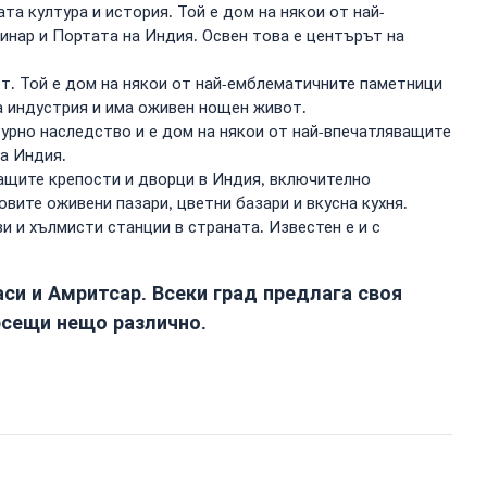
та култура и история. Той е дом на някои от най-
инар и Портата на Индия. Освен това е центърът на
т. Той е дом на някои от най-емблематичните паметници
а индустрия и има оживен нощен живот.
турно наследство и е дом на някои от най-впечатляващите
на Индия.
ващите крепости и дворци в Индия, включително
вите оживени пазари, цветни базари и вкусна кухня.
и и хълмисти станции в страната. Известен е и с
аси и Амритсар. Всеки град предлага своя
рсещи нещо различно.