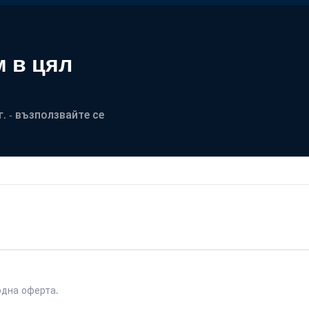
 в цял
. - възползвайте се
одна оферта.