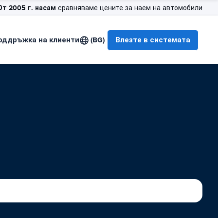
От 2005 г. насам
сравняваме цените за наем на автомобили
оддръжка на клиенти
(BG)
Влезте в системата