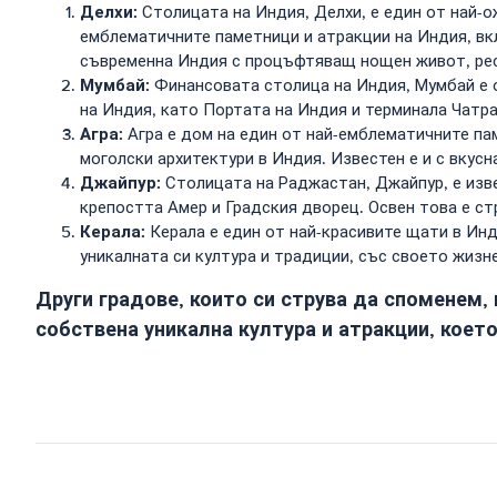
Делхи:
Столицата на Индия, Делхи, е един от най-ож
емблематичните паметници и атракции на Индия, вк
съвременна Индия с процъфтяващ нощен живот, рес
Мумбай:
Финансовата столица на Индия, Мумбай е о
на Индия, като Портата на Индия и терминала Чатр
Агра:
Агра е дом на един от най-емблематичните пам
моголски архитектури в Индия. Известен е и с вкусн
Джайпур:
Столицата на Раджастан, Джайпур, е изве
крепостта Амер и Градския дворец. Освен това е ст
Керала:
Керала е един от най-красивите щати в Инд
уникалната си култура и традиции, със своето жизне
Други градове, които си струва да споменем, 
собствена уникална култура и атракции, коет