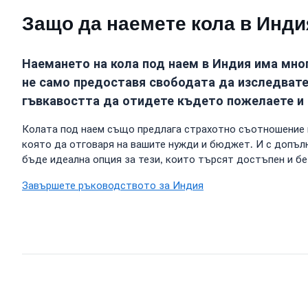
Защо да наемете кола в Инди
Наемането на кола под наем в Индия има мног
не само предоставя свободата да изследвате
гъвкавостта да отидете където пожелаете и 
Колата под наем също предлага страхотно съотношение ка
която да отговаря на вашите нужди и бюджет. И с допъл
бъде идеална опция за тези, които търсят достъпен и б
Завършете ръководството за Индия