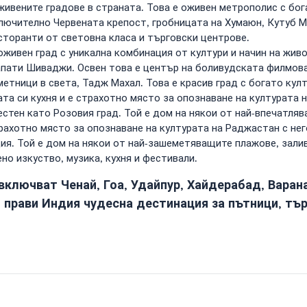
ивените градове в страната. Това е оживен метрополис с бога
лючително Червената крепост, гробницата на Хумаюн, Кутуб М
торанти от световна класа и търговски центрове.
живен град с уникална комбинация от култури и начин на живо
апати Шиваджи. Освен това е център на боливудската филмов
етници в света, Тадж Махал. Това е красив град с богато кул
ата си кухня и е страхотно място за опознаване на културата 
стен като Розовия град. Той е дом на някои от най-впечатля
рахотно място за опознаване на културата на Раджастан с него
ия. Той е дом на някои от най-зашеметяващите плажове, залив
но изкуство, музика, кухня и фестивали.
включват Ченай, Гоа, Удайпур, Хайдерабад, Варан
о прави Индия чудесна дестинация за пътници, тъ