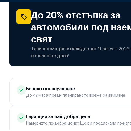
До 20% отстъпка за
автомобили под наем
свят
Тази промоция е валидна до 11 август 2026 г
от нея още днес!
Безплатно анулиране
До 48 часа преди планираното време за взимане
Гаранция за най-добра цена
Намерихте по-добра цена? Ще ви предложим по-изг