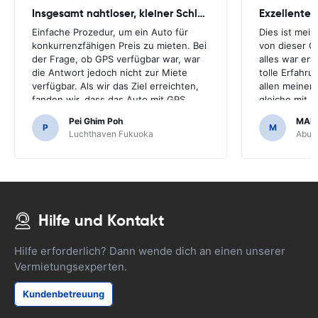
Insgesamt nahtloser, kleiner Schluckauf
Exzellenter
Einfache Prozedur, um ein Auto für
Dies ist mei
konkurrenzfähigen Preis zu mieten. Bei
von dieser G
der Frage, ob GPS verfügbar war, war
alles war ers
die Antwort jedoch nicht zur Miete
tolle Erfahr
verfügbar. Als wir das Ziel erreichten,
allen meiner
fanden wir, dass das Auto mit GPS
gleiche mit 
kam.Es wäre schrecklich gewesen,
machen.Viele
Pei Ghim Poh
MAI
wenn wir beschlossen hätten, ein GPS
erschwinglich
P
M
Luchthaven Fukuoka
Abu D
zu kaufen, da es notwendig war,
japanische Straßen zu navigieren.
Hilfe und Kontakt
Hilfe erforderlich? Dann wende dich an einen unserer
Vermietungsexperten.
Kundenbetreuung