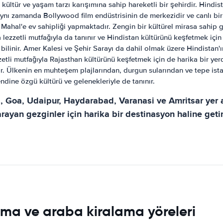
ültür ve yaşam tarzı karışımına sahip hareketli bir şehirdir. Hindis
Aynı zamanda Bollywood film endüstrisinin de merkezidir ve canlı bir
Mahal'e ev sahipliği yapmaktadır. Zengin bir kültürel mirasa sahip gü
ezzetli mutfağıyla da tanınır ve Hindistan kültürünü keşfetmek için h
ilinir. Amer Kalesi ve Şehir Sarayı da dahil olmak üzere Hindistan'ın 
zzetli mutfağıyla Rajasthan kültürünü keşfetmek için de harika bir yerd
dir. Ülkenin en muhteşem plajlarından, durgun sularından ve tepe ist
endine özgü kültürü ve gelenekleriyle de tanınır.
Goa, Udaipur, Haydarabad, Varanasi ve Amritsar yer al
 arayan gezginler için harika bir destinasyon haline getir
ama ve araba kiralama yöreleri