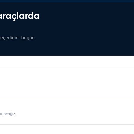
araçlarda
çerlidir - bugün
sunacağız.