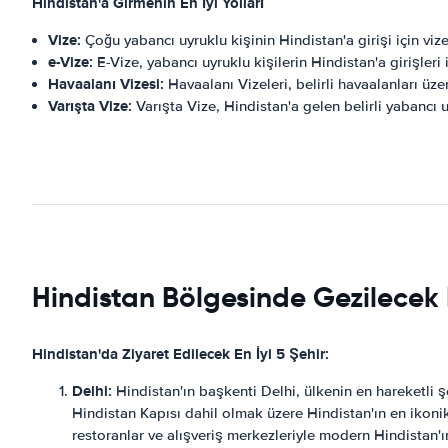
Hindistan'a Girmenin En İyi Yolları
Vize:
Çoğu yabancı uyruklu kişinin Hindistan'a girişi için vize
e-Vize:
E-Vize, yabancı uyruklu kişilerin Hindistan'a girişleri i
Havaalanı Vizesi:
Havaalanı Vizeleri, belirli havaalanları üze
Varışta Vize:
Varışta Vize, Hindistan'a gelen belirli yabancı u
Hindistan Bölgesinde Gezilecek E
Hindistan'da Ziyaret Edilecek En İyi 5 Şehir:
Delhi:
Hindistan'ın başkenti Delhi, ülkenin en hareketli ş
Hindistan Kapısı dahil olmak üzere Hindistan'ın en ikonik 
restoranlar ve alışveriş merkezleriyle modern Hindistan'ı