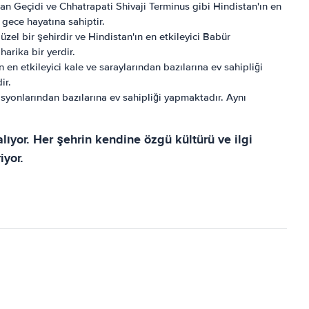
tan Geçidi ve Chhatrapati Shivaji Terminus gibi Hindistan'ın en
 gece hayatına sahiptir.
zel bir şehirdir ve Hindistan'ın en etkileyici Babür
arika bir yerdir.
en etkileyici kale ve saraylarından bazılarına ev sahipliği
ir.
asyonlarından bazılarına ev sahipliği yapmaktadır. Aynı
ıyor. Her şehrin kendine özgü kültürü ve ilgi
iyor.