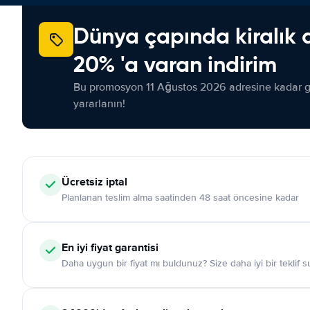
Dünya çapında kiralık 
20% 'a varan indirim
Bu promosyon 11 Ağustos 2026 adresine kadar ge
yararlanın!
Ücretsiz iptal
Planlanan teslim alma saatinden 48 saat öncesine kadar
En iyi fiyat garantisi
Daha uygun bir fiyat mı buldunuz? Size daha iyi bir teklif 