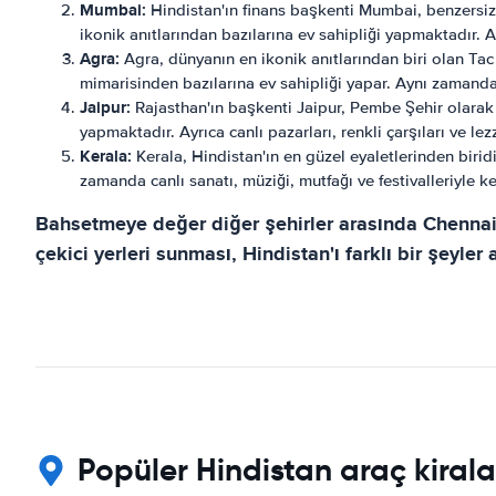
Mumbai:
Hindistan'ın finans başkenti Mumbai, benzersiz k
ikonik anıtlarından bazılarına ev sahipliği yapmaktadır. 
Agra:
Agra, dünyanın en ikonik anıtlarından biri olan Tac 
mimarisinden bazılarına ev sahipliği yapar. Aynı zamanda l
Jaipur:
Rajasthan'ın başkenti Jaipur, Pembe Şehir olarak b
yapmaktadır. Ayrıca canlı pazarları, renkli çarşıları ve le
Kerala:
Kerala, Hindistan'ın en güzel eyaletlerinden biri
zamanda canlı sanatı, müziği, mutfağı ve festivalleriyle k
Bahsetmeye değer diğer şehirler arasında Chennai, 
çekici yerleri sunması, Hindistan'ı farklı bir şeyler
Popüler Hindistan araç kiral