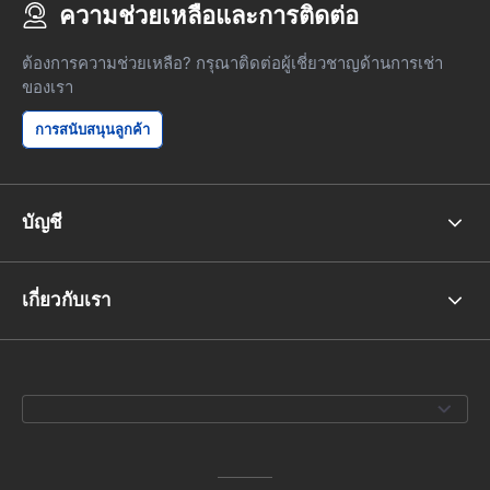
ความช่วยเหลือและการติดต่อ
ต้องการความช่วยเหลือ? กรุณาติดต่อผู้เชี่ยวชาญด้านการเช่า
ของเรา
การสนับสนุนลูกค้า
บัญชี
เกี่ยวกับเรา