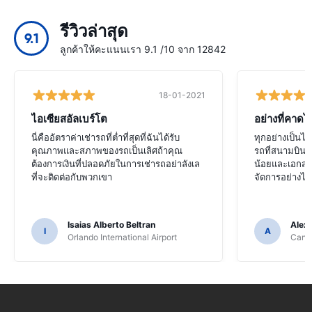
รีวิวล่าสุด
9.1
ลูกค้าให้คะแนนเรา 9.1 /10 จาก 12842
18-01-2021
ไอเซียสอัลเบร์โต
อย่างที่คาดไว
นี่คืออัตราค่าเช่ารถที่ต่ำที่สุดที่ฉันได้รับ
ทุกอย่างเป็น
คุณภาพและสภาพของรถเป็นเลิศถ้าคุณ
รถที่สนามบินแ
ต้องการเงินที่ปลอดภัยในการเช่ารถอย่าลังเล
น้อยและเอกสาร
ที่จะติดต่อกับพวกเขา
จัดการอย่างไม
Isaias Alberto Beltran
Alex
I
A
Orlando International Airport
Cancu