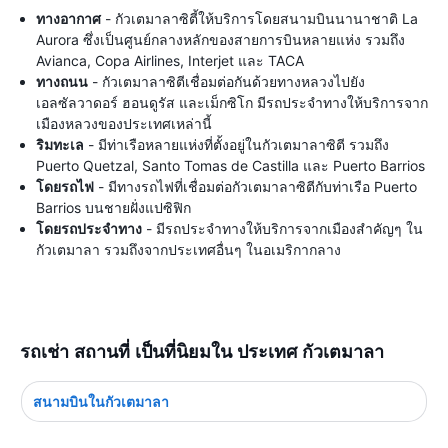
ทางอากาศ
- กัวเตมาลาซิตี้ให้บริการโดยสนามบินนานาชาติ La
Aurora ซึ่งเป็นศูนย์กลางหลักของสายการบินหลายแห่ง รวมถึง
Avianca, Copa Airlines, Interjet และ TACA
ทางถนน
- กัวเตมาลาซิตีเชื่อมต่อกันด้วยทางหลวงไปยัง
เอลซัลวาดอร์ ฮอนดูรัส และเม็กซิโก มีรถประจำทางให้บริการจาก
เมืองหลวงของประเทศเหล่านี้
ริมทะเล
- มีท่าเรือหลายแห่งที่ตั้งอยู่ในกัวเตมาลาซิตี รวมถึง
Puerto Quetzal, Santo Tomas de Castilla และ Puerto Barrios
โดยรถไฟ
- มีทางรถไฟที่เชื่อมต่อกัวเตมาลาซิตีกับท่าเรือ Puerto
Barrios บนชายฝั่งแปซิฟิก
โดยรถประจำทาง
- มีรถประจำทางให้บริการจากเมืองสำคัญๆ ใน
กัวเตมาลา รวมถึงจากประเทศอื่นๆ ในอเมริกากลาง
รถเช่า สถานที่ เป็นที่นิยมใน ประเทศ กัวเตมาลา
สนามบินในกัวเตมาลา