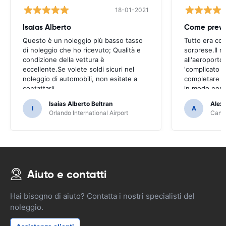
18-01-2021
Isaias Alberto
Come previ
Questo è un noleggio più basso tasso
Tutto era co
di noleggio che ho ricevuto; Qualità e
sorprese.Il ri
condizione della vettura è
all'aeroporto
eccellente.Se volete soldi sicuri nel
'complicato 
noleggio di automobili, non esitate a
completare il
contattarli
in modo non 
Isaias Alberto Beltran
Alex
I
A
Orlando International Airport
Cancu
Aiuto e contatti
Hai bisogno di aiuto? Contatta i nostri specialisti del
noleggio.