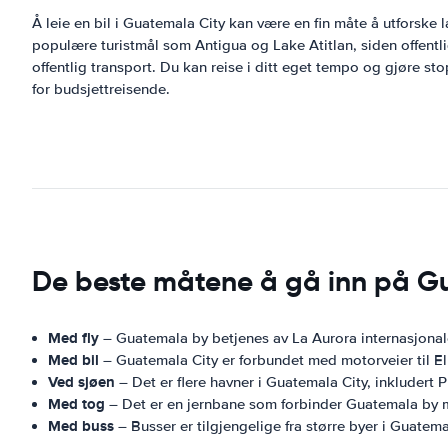
Å leie en bil i Guatemala City kan være en fin måte å utforske 
populære turistmål som Antigua og Lake Atitlan, siden offentlig
offentlig transport. Du kan reise i ditt eget tempo og gjøre stop
for budsjettreisende.
De beste måtene å gå inn på G
Med fly
– Guatemala by betjenes av La Aurora internasjonale
Med bil
– Guatemala City er forbundet med motorveier til El
Ved sjøen
– Det er flere havner i Guatemala City, inkludert 
Med tog
– Det er en jernbane som forbinder Guatemala by m
Med buss
– Busser er tilgjengelige fra større byer i Guate