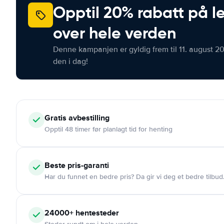
Opptil 20% rabatt på le
over hele verden
Denne kampanjen er gyldig frem til 11. august 2
den i dag!
Gratis
avbestilling
Opptil 48 timer før planlagt tid for henting
Beste pris-garanti
Har du funnet en bedre pris? Da gir vi deg et bedre tilbud
24000+
hentesteder