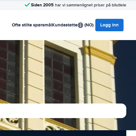
Siden 2005
har vi sammenlignet priser på bilutleie
Ofte stilte spørsmål
Kundestøtte
(NO)
Logg inn