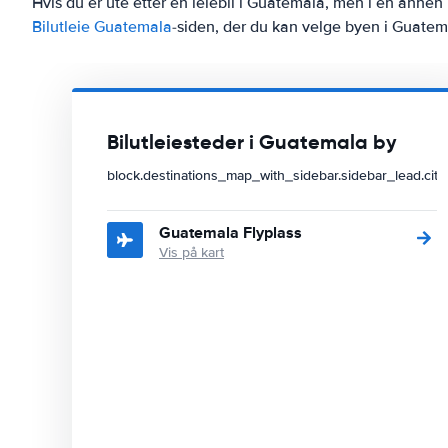
Hvis du er ute etter en leiebil i Guatemala, men i en annen
Bilutleie Guatemala
-siden, der du kan velge byen i Guatemal
Bilutleiesteder i Guatemala by
block.destinations_map_with_sidebar.sidebar_lead.city
Guatemala Flyplass
Vis på kart