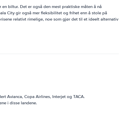
or en biltur. Det er også den mest praktiske måten å nå
a City gir også mer fleksibilitet og frihet enn å stole på
sene relativt rimelige, noe som gjør det til et ideelt alternativ
rt Avianca, Copa Airlines, Interjet og TACA.
ene i disse landene.