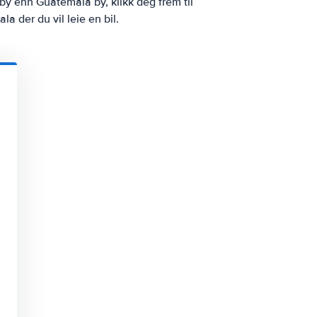
 by enn Guatemala by, klikk deg frem til
a der du vil leie en bil.