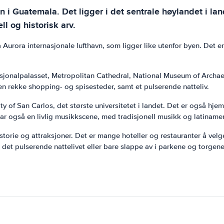
i Guatemala. Det ligger i det sentrale høylandet i lan
l og historisk arv.
 Aurora internasjonale lufthavn, som ligger like utenfor byen. Det er
nasjonalpalasset, Metropolitan Cathedral, National Museum of Arch
en rekke shopping- og spisesteder, samt et pulserende natteliv.
ity of San Carlos, det største universitetet i landet. Det er også hje
ar også en livlig musikkscene, med tradisjonell musikk og latinam
historie og attraksjoner. Det er mange hoteller og restauranter å vel
det pulserende nattelivet eller bare slappe av i parkene og torgene