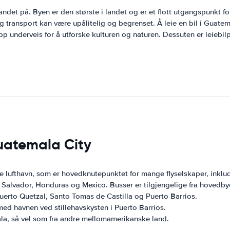
landet på. Byen er den største i landet og er et flott utgangspunkt f
 transport kan være upålitelig og begrenset. Å leie en bil i Guatemal
p underveis for å utforske kulturen og naturen. Dessuten er leiebilpri
uatemala City
 lufthavn, som er hovedknutepunktet for mange flyselskaper, inklude
 Salvador, Honduras og Mexico. Busser er tilgjengelige fra hovedby
Puerto Quetzal, Santo Tomas de Castilla og Puerto Barrios.
ed havnen ved stillehavskysten i Puerto Barrios.
mala, så vel som fra andre mellomamerikanske land.