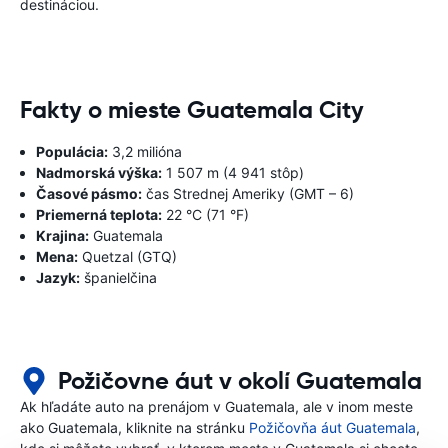
destináciou.
Fakty o mieste Guatemala City
Populácia:
3,2 milióna
Nadmorská výška:
1 507 m (4 941 stôp)
Časové pásmo:
čas Strednej Ameriky (GMT – 6)
Priemerná teplota:
22 °C (71 °F)
Krajina:
Guatemala
Mena:
Quetzal (GTQ)
Jazyk:
španielčina
Požičovne áut v okolí Guatemala
Ak hľadáte auto na prenájom v Guatemala, ale v inom meste
ako Guatemala, kliknite na stránku
Požičovňa áut Guatemala
,