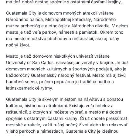
má tiež dobré cestné spojenie s ostatnými časťami krajiny.
Guatemala City je domovom mnohých atrakcií vrátane
Národného paláca, Metropolitnej katedrály, Národného
múzea archeológie a etnológie a Národného divadla. V celom
meste je tiež veľa parkov, námestí a pamiatok. Okrem toho
má mesto množstvo obchodov a reštaurácií, ako aj rušný
nočný život.
Mesto je tiež domovom niekoľkých univerzít vrátane
University of San Carlos, najväčšej univerzity v krajine. Je tiež
domovom mnohých kultúrnych a športových podujatí, ako je
každoročný Guatemalský národný festival. Mesto má aj živú
hudobnú scénu, pričom populárna je tradičná hudba a
latinskoamerické rytmy.
Guatemala City je skvelým miestom na návštevu s bohatou
kultúrou, históriou a atrakciami. Existuje veľa hotelov a
reštaurácií, z ktorých si môžete vybrať, a mesto má dobré
spojenie s ostatnými časťami krajiny. Či už chcete preskúmať
mestské atrakcie, zažiť rušný nočný život alebo len relaxovať
v jeho parkoch a námestiach, Guatemala City je ideálnou