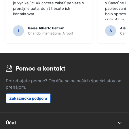
je vynikajúci.Ak chcete zaistiť peniaze v
v Cancúne bo
prenájme auta, don't hesute ich
papierovanie
kontaktovať
bolo spracov
spôsobom.
Isaias Alberto Beltran
Alex
I
A
Orlando International Airport
Cancu
Pomoc a kontakt
Potrebujete pomoc? Obráťte sa na našich špecialistov na
prenájom.
Zákaznícka podpora
Účet