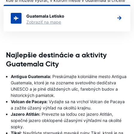
kde si môžete vybrať, v ktorom meste v Guatemala si chcete
prenajať auto.
Guatemala Letisko
Zobraziť na mape
Najlepšie destinácie a aktivity
Guatemala City
Antigua Guatemala:
Preskúmajte koloniálne mesto Antigua
Guatemala, ktoré je na zozname svetového dedičstva
UNESCO a je plné dláždených ulíc, farebných budov a
historických pamiatok.
Volcan de Pacaya:
Vydajte sa na vrchol Volcan de Pacaya
a zažite úžasný výhľad na okolitú krajinu.
Jazero Atitlán:
Prevezte sa loďou cez jazero Atitlán,
sopečné jazero obklopené úžasnými výhľadmi na okolité
sopky.
Tikal:
Navštívte staroveké mayské ruiny Tikal, ktoré je na