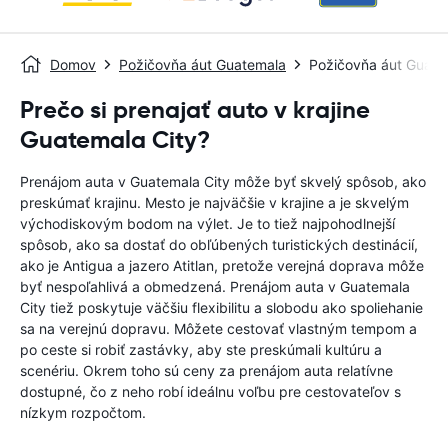
Domov
Požičovňa áut Guatemala
Požičovňa áut Guate
Prečo si prenajať auto v krajine
Guatemala City?
Prenájom auta v Guatemala City môže byť skvelý spôsob, ako
preskúmať krajinu. Mesto je najväčšie v krajine a je skvelým
východiskovým bodom na výlet. Je to tiež najpohodlnejší
spôsob, ako sa dostať do obľúbených turistických destinácií,
ako je Antigua a jazero Atitlan, pretože verejná doprava môže
byť nespoľahlivá a obmedzená. Prenájom auta v Guatemala
City tiež poskytuje väčšiu flexibilitu a slobodu ako spoliehanie
sa na verejnú dopravu. Môžete cestovať vlastným tempom a
po ceste si robiť zastávky, aby ste preskúmali kultúru a
scenériu. Okrem toho sú ceny za prenájom auta relatívne
dostupné, čo z neho robí ideálnu voľbu pre cestovateľov s
nízkym rozpočtom.