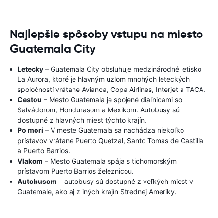
Najlepšie spôsoby vstupu na miesto
Guatemala City
Letecky
– Guatemala City obsluhuje medzinárodné letisko
La Aurora, ktoré je hlavným uzlom mnohých leteckých
spoločností vrátane Avianca, Copa Airlines, Interjet a TACA.
Cestou
– Mesto Guatemala je spojené diaľnicami so
Salvádorom, Hondurasom a Mexikom. Autobusy sú
dostupné z hlavných miest týchto krajín.
Po mori
– V meste Guatemala sa nachádza niekoľko
prístavov vrátane Puerto Quetzal, Santo Tomas de Castilla
a Puerto Barrios.
Vlakom
– Mesto Guatemala spája s tichomorským
prístavom Puerto Barrios železnicou.
Autobusom
– autobusy sú dostupné z veľkých miest v
Guatemale, ako aj z iných krajín Strednej Ameriky.