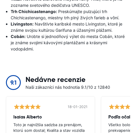
zozname svetového dedičstva UNESCO.
Trh Chichicastenango:
Preskúmajte pulzujúci trh
Chichicastenango, miestny trh plný živých farieb a vôní.
Livingston:
Navštívte karibské mesto Livingston, ktoré je
známe svojou kultúrou Garifuna a úžasnými plážami.
Cobán:
Urobte si jednodňový výlet do mesta Cobán, ktoré
je známe svojimi kávovými plantážami a krásnymi
vodopádmi.
Nedávne recenzie
9.1
Naši zákazníci nás hodnotia 9.1/10 z 12840
18-01-2021
Isaias Alberto
Podľa očak
Toto je najnižšia sadzba za prenájom,
Všetko bolo 
ktorú som dostal; Kvalita a stav vozidla
prekvapenie.V