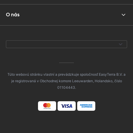
O nás
Túto webovú stránku vlastní a prevádzkuje spoločnosť EasyTerra B.V. a
je registrovaná v Obchodnej komore Leeuwarden, Holandsko, číslo
01104443.